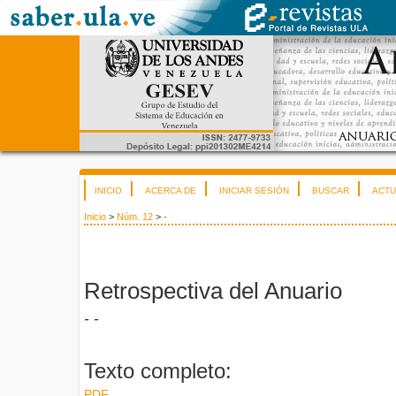
INICIO
ACERCA DE
INICIAR SESIÓN
BUSCAR
ACTU
Inicio
>
Núm. 12
>
-
Retrospectiva del Anuario
- -
Texto completo:
PDF