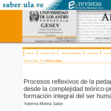
INICIO
ACERCA DE
INICIAR SESIÓN
BUSCAR
ACTU
Inicio
>
Núm. 14
>
Molina Salas
Procesos reflexivos de la ped
desde la complejidad teórico-pr
formación integral del ser hum
Yuleima Molina Salas