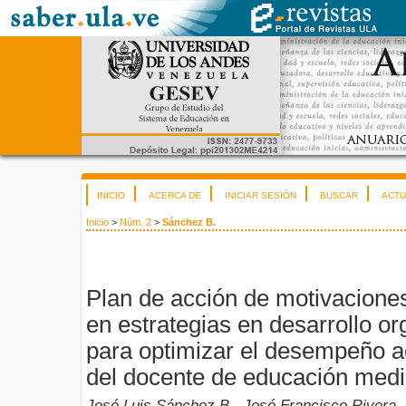
INICIO
ACERCA DE
INICIAR SESIÓN
BUSCAR
ACTU
Inicio
>
Núm. 2
>
Sánchez B.
Plan de acción de motivacione
en estrategias en desarrollo o
para optimizar el desempeño a
del docente de educación medi
José Luis Sánchez B., José Francisco Rivera