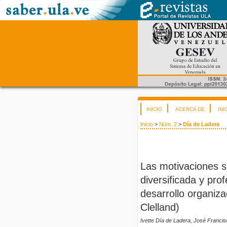
INICIO
ACERCA DE
INI
Inicio
>
Núm. 2
>
Día de Ladera
Las motivaciones s
diversificada y prof
desarrollo organiza
Clelland)
Ivette Día de Ladera, José Francis