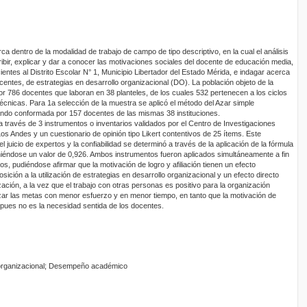
a dentro de la modalidad de trabajo de campo de tipo descriptivo, en la cual el análisis
ribir, explicar y dar a conocer las motivaciones sociales del docente de educación media,
cientes al Distrito Escolar N° 1, Municipio Libertador del Estado Mérida, e indagar acerca
docentes, de estrategias en desarrollo organizacional (DO). La población objeto de la
r 786 docentes que laboran en 38 planteles, de los cuales 532 pertenecen a los ciclos
técnicas. Para 1a selección de la muestra se aplicó el método del Azar simple
ando conformada por 157 docentes de las mismas 38 instituciones.
a través de 3 instrumentos o inventarios validados por el Centro de Investigaciones
os Andes y un cuestionario de opinión tipo Likert contentivos de 25 ítems. Este
l juicio de expertos y la confiabilidad se determinó a través de la aplicación de la fórmula
niéndose un valor de 0,926. Ambos instrumentos fueron aplicados simultáneamente a fin
os, pudiéndose afirmar que la motivación de logro y afiliación tienen un efecto
osición a la utilización de estrategias en desarrollo organizacional y un efecto directo
ción, a la vez que el trabajo con otras personas es positivo para la organización
ar las metas con menor esfuerzo y en menor tiempo, en tanto que la motivación de
pues no es la necesidad sentida de los docentes.
 organizacional; Desempeño académico