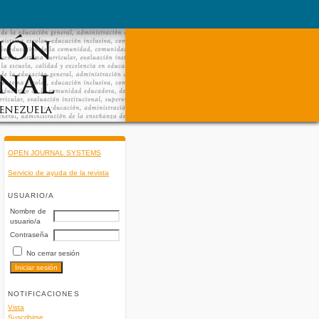
OPEN JOURNAL SYSTEMS
Servicio de ayuda de la revista
USUARIO/A
Nombre de
usuario/a
Contraseña
No cerrar sesión
NOTIFICACIONES
Vista
Suscribirse