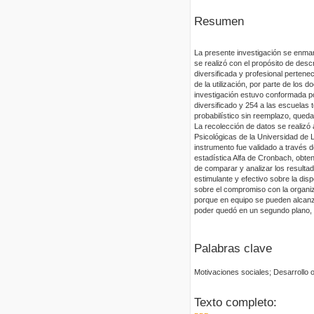
Resumen
La presente investigación se enmarc
se realizó con el propósito de desc
diversificada y profesional pertene
de la utilización, por parte de los 
investigación estuvo conformada po
diversificado y 254 a las escuelas 
probabilístico sin reemplazo, qued
La recolección de datos se realizó 
Psicológicas de la Universidad de L
instrumento fue validado a través de
estadística Alfa de Cronbach, obte
de comparar y analizar los resultad
estimulante y efectivo sobre la disp
sobre el compromiso con la organiza
porque en equipo se pueden alcanz
poder quedó en un segundo plano, 
Palabras clave
Motivaciones sociales; Desarrollo
Texto completo: