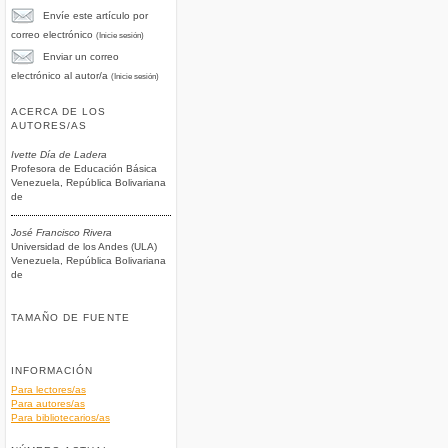
Envíe este artículo por
correo electrónico
(Inicie sesión)
Enviar un correo
electrónico al autor/a
(Inicie sesión)
ACERCA DE LOS
AUTORES/AS
Ivette Día de Ladera
Profesora de Educación Básica
Venezuela, República Bolivariana
de
José Francisco Rivera
Universidad de los Andes (ULA)
Venezuela, República Bolivariana
de
TAMAÑO DE FUENTE
INFORMACIÓN
Para lectores/as
Para autores/as
Para bibliotecarios/as