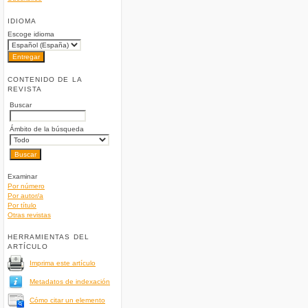
IDIOMA
Escoge idioma
CONTENIDO DE LA
REVISTA
Buscar
Ámbito de la búsqueda
Examinar
Por número
Por autor/a
Por título
Otras revistas
HERRAMIENTAS DEL
ARTÍCULO
Imprima este artículo
Metadatos de indexación
Cómo citar un elemento