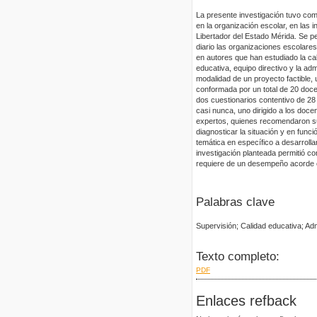
La presente investigación tuvo como
en la organización escolar, en las 
Libertador del Estado Mérida. Se p
diario las organizaciones escolares
en autores que han estudiado la ca
educativa, equipo directivo y la ad
modalidad de un proyecto factible
conformada por un total de 20 docen
dos cuestionarios contentivo de 28
casi nunca, uno dirigido a los docen
expertos, quienes recomendaron su 
diagnosticar la situación y en func
temática en específico a desarrollar
investigación planteada permitió con
requiere de un desempeño acorde c
Palabras clave
Supervisión; Calidad educativa; Ad
Texto completo:
PDF
Enlaces refback