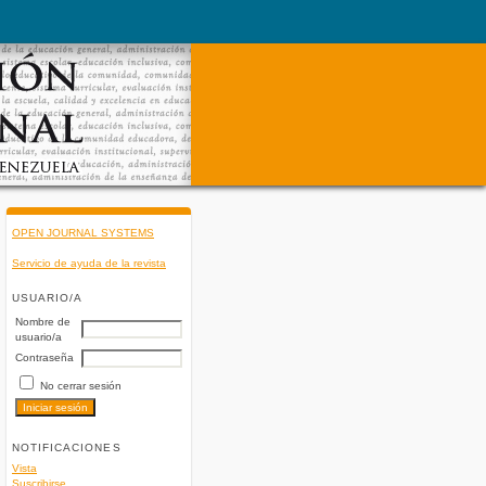
OPEN JOURNAL SYSTEMS
Servicio de ayuda de la revista
USUARIO/A
Nombre de
usuario/a
Contraseña
No cerrar sesión
NOTIFICACIONES
Vista
Suscribirse