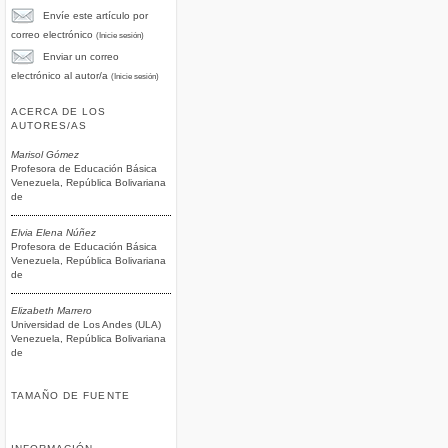
Envíe este artículo por
correo electrónico
(Inicie sesión)
Enviar un correo
electrónico al autor/a
(Inicie sesión)
ACERCA DE LOS
AUTORES/AS
Marisol Gómez
Profesora de Educación Básica
Venezuela, República Bolivariana
de
Elvia Elena Núñez
Profesora de Educación Básica
Venezuela, República Bolivariana
de
Elizabeth Marrero
Universidad de Los Andes (ULA)
Venezuela, República Bolivariana
de
TAMAÑO DE FUENTE