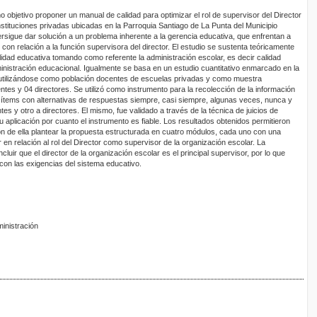
 objetivo proponer un manual de calidad para optimizar el rol de supervisor del Director
instituciones privadas ubicadas en la Parroquia Santiago de La Punta del Municipio
ersigue dar solución a un problema inherente a la gerencia educativa, que enfrentan a
 con relación a la función supervisora del director. El estudio se sustenta teóricamente
lidad educativa tomando como referente la administración escolar, es decir calidad
ministración educacional. Igualmente se basa en un estudio cuantitativo enmarcado en la
, utilizándose como población docentes de escuelas privadas y como muestra
tes y 04 directores. Se utilizó como instrumento para la recolección de la información
 ítems con alternativas de respuestas siempre, casi siempre, algunas veces, nunca y
tes y otro a directores. El mismo, fue validado a través de la técnica de juicios de
aplicación por cuanto el instrumento es fiable. Los resultados obtenidos permitieron
ión de ella plantear la propuesta estructurada en cuatro módulos, cada uno con una
 en relación al rol del Director como supervisor de la organización escolar. La
cluir que el director de la organización escolar es el principal supervisor, por lo que
on las exigencias del sistema educativo.
ministración