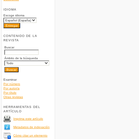
IDIOMA
Escoge idioma
CONTENIDO DE LA
REVISTA
Buscar
Ámbito de la búsqueda
Examinar
Por número
Por autor/a
Por título
Otras revistas
HERRAMIENTAS DEL
ARTÍCULO
Imprima este artículo
Metadatos de indexación
Cómo citar un elemento