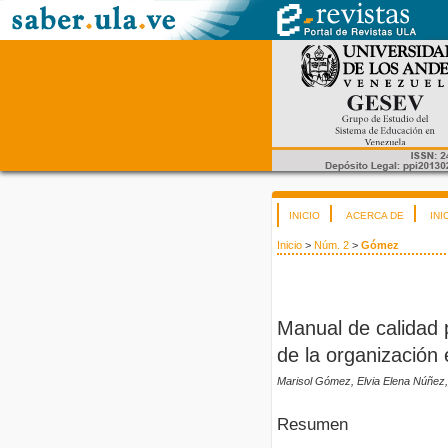
INICIO
ACERCA DE
INI
Inicio
>
Núm. 2
>
Gómez
Manual de calidad p
de la organización 
Marisol Gómez, Elvia Elena Núñez,
Resumen