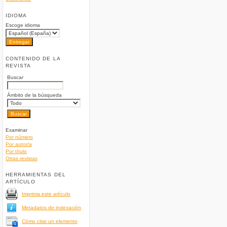
IDIOMA
Escoge idioma
CONTENIDO DE LA
REVISTA
Buscar
Ámbito de la búsqueda
Examinar
Por número
Por autor/a
Por título
Otras revistas
HERRAMIENTAS DEL
ARTÍCULO
Imprima este artículo
Metadatos de indexación
Cómo citar un elemento