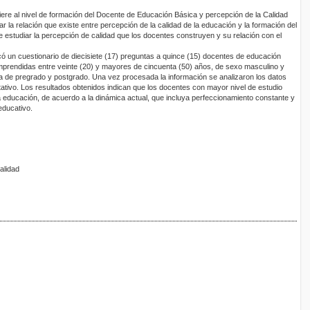
fiere al nivel de formación del Docente de Educación Básica y percepción de la Calidad
r la relación que existe entre percepción de la calidad de la educación y la formación del
 estudiar la percepción de calidad que los docentes construyen y su relación con el
icó un cuestionario de diecisiete (17) preguntas a quince (15) docentes de educación
prendidas entre veinte (20) y mayores de cincuenta (50) años, de sexo masculino y
 de pregrado y postgrado. Una vez procesada la información se analizaron los datos
itativo. Los resultados obtenidos indican que los docentes con mayor nivel de estudio
a educación, de acuerdo a la dinámica actual, que incluya perfeccionamiento constante y
educativo.
alidad