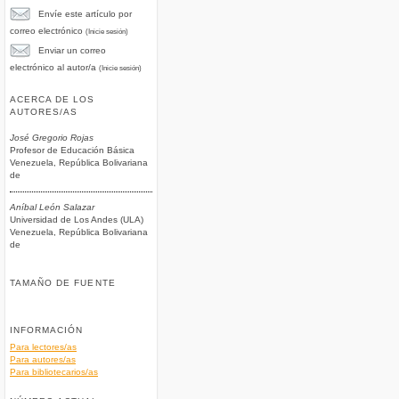
Envíe este artículo por
correo electrónico
(Inicie sesión)
Enviar un correo
electrónico al autor/a
(Inicie sesión)
ACERCA DE LOS
AUTORES/AS
José Gregorio Rojas
Profesor de Educación Básica
Venezuela, República Bolivariana
de
Aníbal León Salazar
Universidad de Los Andes (ULA)
Venezuela, República Bolivariana
de
TAMAÑO DE FUENTE
INFORMACIÓN
Para lectores/as
Para autores/as
Para bibliotecarios/as