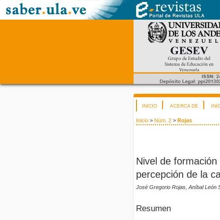
INICIO
ACERCA DE
INI
Inicio
>
Núm. 2
>
Rojas
Nivel de formación
percepción de la ca
José Gregorio Rojas, Aníbal León 
Resumen