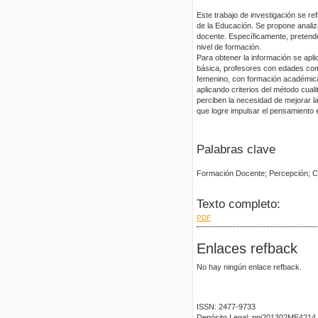
Este trabajo de investigación se re
de la Educación. Se propone analiza
docente. Específicamente, pretende
nivel de formación.
Para obtener la información se apl
básica, profesores con edades com
femenino, con formación académica
aplicando criterios del método cual
perciben la necesidad de mejorar l
que logre impulsar el pensamiento 
Palabras clave
Formación Docente; Percepción; C
Texto completo:
PDF
Enlaces refback
No hay ningún enlace refback.
ISSN: 2477-9733
Depósito Legal: ppi201302ME4214