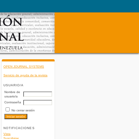
OPEN JOURNAL SYSTEMS
Servicio de ayuda de la revista
USUARIO/A
Nombre de
usuario/a
Contraseña
No cerrar sesión
NOTIFICACIONES
Vista
Suscribirse