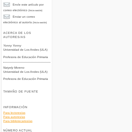
Envíe este artículo por
correo electrónico
(Inicie sesión)
Enviar un correo
electrónico al autor/a
(Inicie sesión)
ACERCA DE LOS
AUTORES/AS
Yonny Yonny
Universidad de Los Andes (ULA)
Profesora de Educación Primaria
Natyely Moreno
Universidad de Los Andes (ULA)
Profesora de Educación Primaria
TAMAÑO DE FUENTE
INFORMACIÓN
Para lectores/as
Para autores/as
Para bibliotecarios/as
NÚMERO ACTUAL