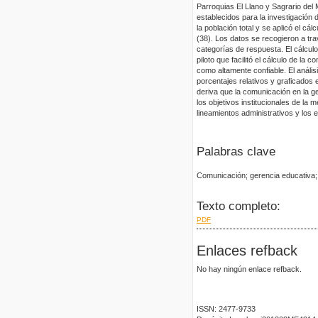
Parroquias El Llano y Sagrario del
establecidos para la investigación 
la población total y se aplicó el c
(38). Los datos se recogieron a tra
categorías de respuesta. El cálculo
piloto que facilitó el cálculo de la 
como altamente confiable. El anális
porcentajes relativos y graficados 
deriva que la comunicación en la ge
los objetivos institucionales de la
lineamientos administrativos y los 
Palabras clave
Comunicación; gerencia educativa; 
Texto completo:
PDF
Enlaces refback
No hay ningún enlace refback.
ISSN: 2477-9733