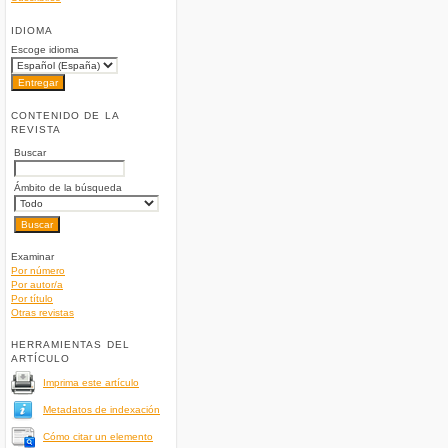
IDIOMA
Escoge idioma
CONTENIDO DE LA
REVISTA
Buscar
Ámbito de la búsqueda
Examinar
Por número
Por autor/a
Por título
Otras revistas
HERRAMIENTAS DEL
ARTÍCULO
Imprima este artículo
Metadatos de indexación
Cómo citar un elemento