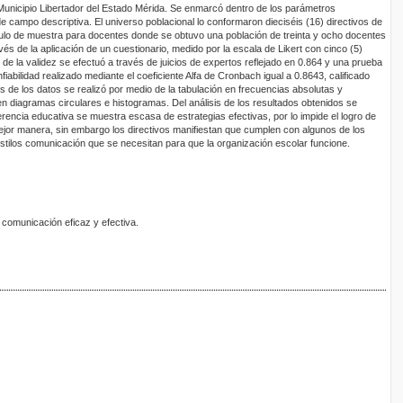
 Municipio Libertador del Estado Mérida. Se enmarcó dentro de los parámetros
de campo descriptiva. El universo poblacional lo conformaron dieciséis (16) directivos de
álculo de muestra para docentes donde se obtuvo una población de treinta y ocho docentes
vés de la aplicación de un cuestionario, medido por la escala de Likert con cinco (5)
 de la validez se efectuó a través de juicios de expertos reflejado en 0.864 y una prueba
confiabilidad realizado mediante el coeficiente Alfa de Cronbach igual a 0.8643, calificado
is de los datos se realizó por medio de la tabulación en frecuencias absolutas y
en diagramas circulares e histogramas. Del análisis de los resultados obtenidos se
rencia educativa se muestra escasa de estrategias efectivas, por lo impide el logro de
 mejor manera, sin embargo los directivos manifiestan que cumplen con algunos de los
estilos comunicación que se necesitan para que la organización escolar funcione.
comunicación eficaz y efectiva.