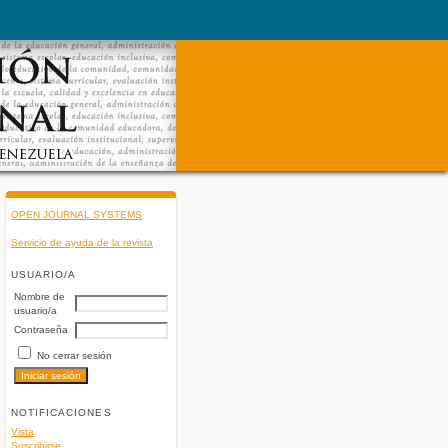
OPEN JOURNAL SYSTEMS
Servicio de ayuda de la revista
USUARIO/A
Nombre de
usuario/a
Contraseña
No cerrar sesión
NOTIFICACIONES
Vista
Suscribirse