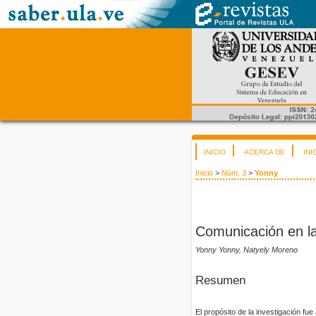
INICIO
ACERCA DE
INI
Inicio
>
Núm. 3
>
Yonny
Comunicación en la
Yonny Yonny, Natyely Moreno
Resumen
El propósito de la investigación fu