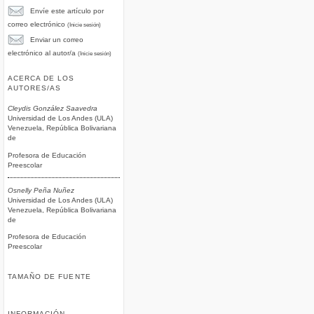
Envíe este artículo por
correo electrónico
(Inicie sesión)
Enviar un correo
electrónico al autor/a
(Inicie sesión)
ACERCA DE LOS
AUTORES/AS
Cleydis González Saavedra
Universidad de Los Andes (ULA)
Venezuela, República Bolivariana
de
Profesora de Educación
Preescolar
Osnelly Peña Nuñez
Universidad de Los Andes (ULA)
Venezuela, República Bolivariana
de
Profesora de Educación
Preescolar
TAMAÑO DE FUENTE
INFORMACIÓN