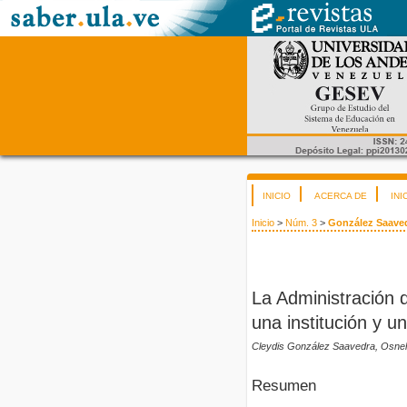
INICIO
ACERCA DE
INI
Inicio
>
Núm. 3
>
González Saave
La Administración d
una institución y un 
Cleydis González Saavedra, Osne
Resumen