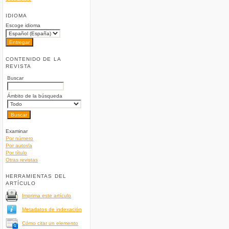
IDIOMA
Escoge idioma
CONTENIDO DE LA
REVISTA
Buscar
Ámbito de la búsqueda
Examinar
Por número
Por autor/a
Por título
Otras revistas
HERRAMIENTAS DEL
ARTÍCULO
Imprima este artículo
Metadatos de indexación
Cómo citar un elemento