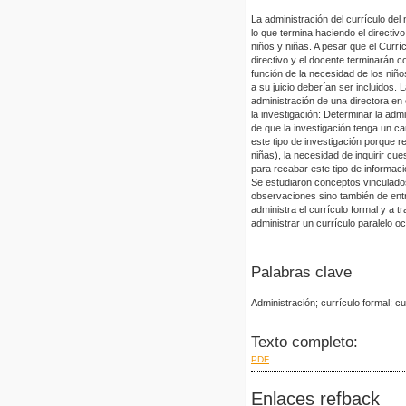
La administración del currículo del
lo que termina haciendo el directivo
niños y niñas. A pesar que el Currí
directivo y el docente terminarán 
función de la necesidad de los niñ
a su juicio deberían ser incluidos. 
administración de una directora en 
la investigación: Determinar la admin
de que la investigación tenga un car
este tipo de investigación porque re
niñas), la necesidad de inquirir cue
para recabar este tipo de informaci
Se estudiaron conceptos vinculados
observaciones sino también de entrev
administra el currículo formal y a t
administrar un currículo paralelo oc
Palabras clave
Administración; currículo formal; cur
Texto completo:
PDF
Enlaces refback