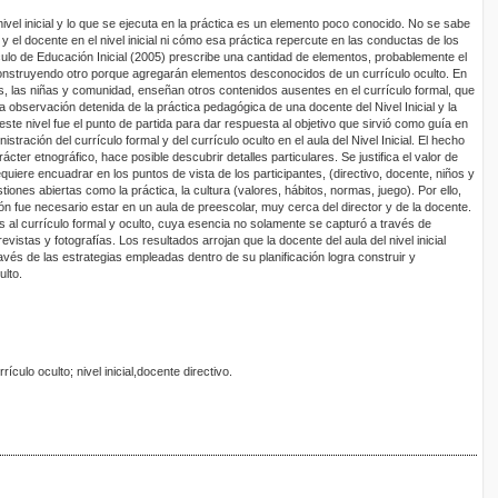
 nivel inicial y lo que se ejecuta en la práctica es un elemento poco conocido. No se sabe
 y el docente en el nivel inicial ni cómo esa práctica repercute en las conductas de los
culo de Educación Inicial (2005) prescribe una cantidad de elementos, probablemente el
construyendo otro porque agregarán elementos desconocidos de un currículo oculto. En
os, las niñas y comunidad, enseñan otros contenidos ausentes en el currículo formal, que
La observación detenida de la práctica pedagógica de una docente del Nivel Inicial y la
este nivel fue el punto de partida para dar respuesta al objetivo que sirvió como guía en
istración del currículo formal y del currículo oculto en el aula del Nivel Inicial. El hecho
ácter etnográfico, hace posible descubrir detalles particulares. Se justifica el valor de
quiere encuadrar en los puntos de vista de los participantes, (directivo, docente, niños y
stiones abiertas como la práctica, la cultura (valores, hábitos, normas, juego). Por ello,
ón fue necesario estar en un aula de preescolar, muy cerca del director y de la docente.
 al currículo formal y oculto, cuya esencia no solamente se capturó a través de
istas y fotografías. Los resultados arrojan que la docente del aula del nivel inicial
ravés de las estrategias empleadas dentro de su planificación logra construir y
ulto.
rículo oculto; nivel inicial,docente directivo.