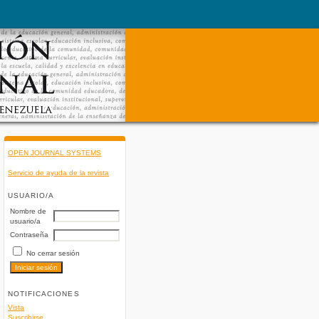
OPEN JOURNAL SYSTEMS
Servicio de ayuda de la revista
USUARIO/A
Nombre de
usuario/a
Contraseña
No cerrar sesión
NOTIFICACIONES
Vista
Suscribirse