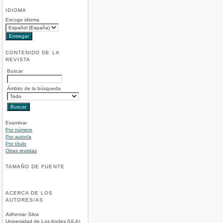
IDIOMA
Escoge idioma
CONTENIDO DE LA
REVISTA
Buscar
Ámbito de la búsqueda
Examinar
Por número
Por autor/a
Por título
Otras revistas
TAMAÑO DE FUENTE
ACERCA DE LOS
AUTORES/AS
Adhemar Silva
Universidad de Los Andes (ULA)