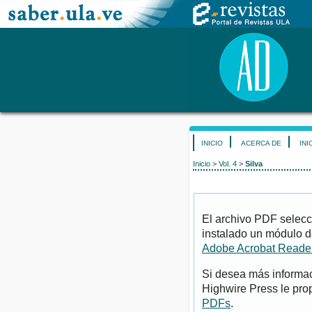
INICIO
ACERCA DE
INI
Inicio
>
Vol. 4
>
Silva
El archivo PDF selecc
instalado un módulo d
Adobe Acrobat Reade
Si desea más informac
Highwire Press le pro
PDFs
.