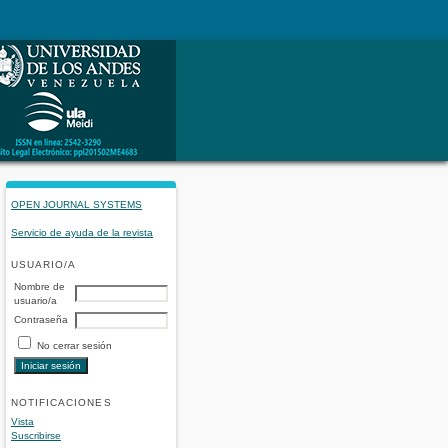
OPEN JOURNAL SYSTEMS
Servicio de ayuda de la revista
USUARIO/A
Nombre de
usuario/a
Contraseña
No cerrar sesión
NOTIFICACIONES
Vista
Suscribirse