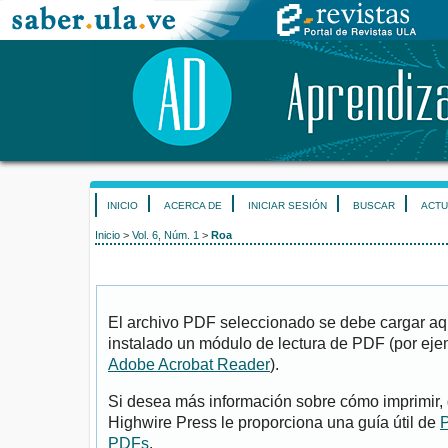
INICIO
ACERCA DE
INICIAR SESIÓN
BUSCAR
ACTU
Inicio
>
Vol. 6, Núm. 1
>
Roa
El archivo PDF seleccionado se debe cargar aqu
instalado un módulo de lectura de PDF (por eje
Adobe Acrobat Reader
).
Si desea más información sobre cómo imprimir, 
Highwire Press le proporciona una guía útil de
P
PDFs
.