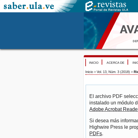
INICIO
ACERCA DE
INI
Inicio
>
Vol. 13, Núm. 3 (2018)
>
Ri
El archivo PDF selecc
instalado un módulo d
Adobe Acrobat Reade
Si desea más informac
Highwire Press le pro
PDFs
.