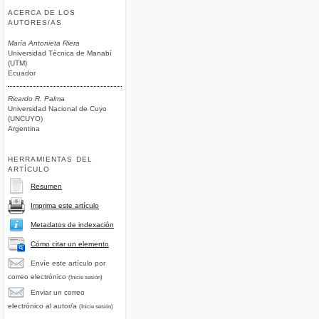
ACERCA DE LOS
AUTORES/AS
María Antonieta Riera
Universidad Técnica de Manabí
(UTM)
Ecuador
Ricardo R. Palma
Universidad Nacional de Cuyo
(UNCUYO)
Argentina
HERRAMIENTAS DEL
ARTÍCULO
Resumen
Imprima este artículo
Metadatos de indexación
Cómo citar un elemento
Envíe este artículo por
correo electrónico
(Inicie sesión)
Enviar un correo
electrónico al autor/a
(Inicie sesión)