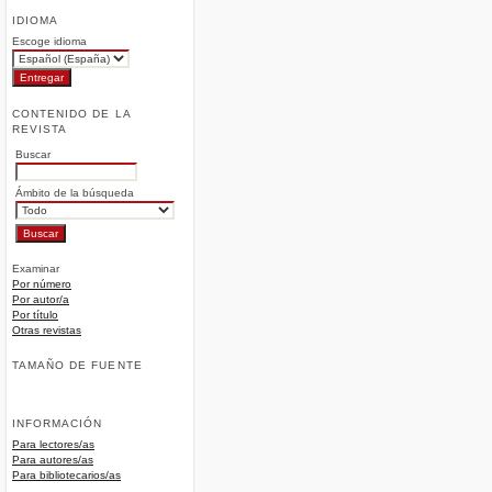
IDIOMA
Escoge idioma
CONTENIDO DE LA
REVISTA
Buscar
Ámbito de la búsqueda
Examinar
Por número
Por autor/a
Por título
Otras revistas
TAMAÑO DE FUENTE
INFORMACIÓN
Para lectores/as
Para autores/as
Para bibliotecarios/as