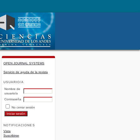
OPEN JOURNAL SYSTEMS
Servicio de ayuda de la revista
USUARIO/A
Nombre de
usuario/a
Contraseña
No cerrar sesión
NOTIFICACIONES
Vista
Suscribirse