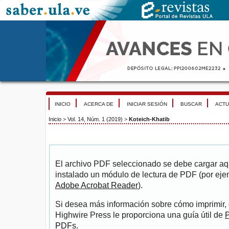
INICIO
ACERCA DE
INICIAR SESIÓN
BUSCAR
ACTU
Inicio
>
Vol. 14, Núm. 1 (2019)
>
Koteich-Khatib
El archivo PDF seleccionado se debe cargar aqu
instalado un módulo de lectura de PDF (por eje
Adobe Acrobat Reader
).
Si desea más información sobre cómo imprimir, 
Highwire Press le proporciona una guía útil de
P
PDFs
.