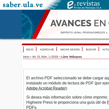
INICIO
ACERCA DE
INICIAR SESIÓN
BUSCAR
ACTU
Inicio
>
Vol. 15, Núm. 1 (2020)
>
Lárez Velásquez
El archivo PDF seleccionado se debe cargar aqu
instalado un módulo de lectura de PDF (por eje
Adobe Acrobat Reader
).
Si desea más información sobre cómo imprimir, 
Highwire Press le proporciona una guía útil de
P
PDFs
.