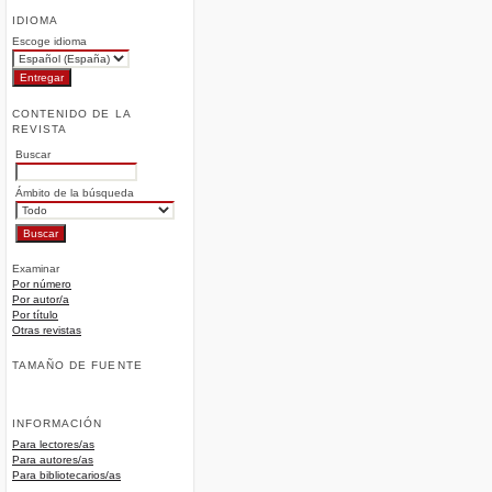
IDIOMA
Escoge idioma
CONTENIDO DE LA
REVISTA
Buscar
Ámbito de la búsqueda
Examinar
Por número
Por autor/a
Por título
Otras revistas
TAMAÑO DE FUENTE
INFORMACIÓN
Para lectores/as
Para autores/as
Para bibliotecarios/as