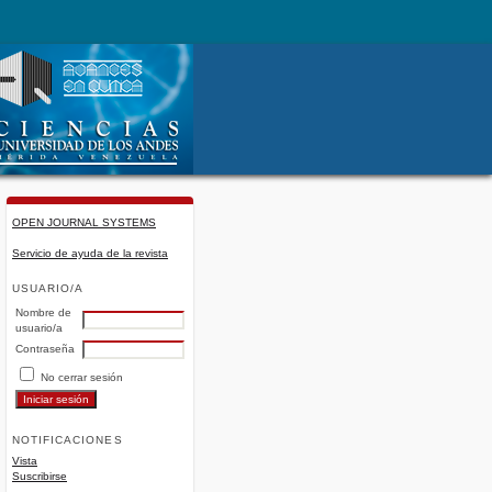
OPEN JOURNAL SYSTEMS
Servicio de ayuda de la revista
USUARIO/A
Nombre de
usuario/a
Contraseña
No cerrar sesión
NOTIFICACIONES
Vista
Suscribirse