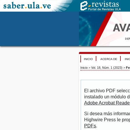
INICIO
ACERCA DE
INI
Inicio
>
Vol. 18, Núm. 1 (2023)
>
Fe
El archivo PDF selecc
instalado un módulo d
Adobe Acrobat Reade
Si desea más informac
Highwire Press le pro
PDFs
.