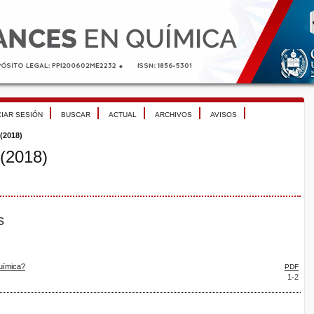
CIAR SESIÓN
BUSCAR
ACTUAL
ARCHIVOS
AVISOS
 (2018)
 (2018)
s
uímica?
PDF
1-2