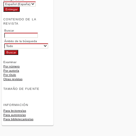
CONTENIDO DE LA
REVISTA
Buscar
Ámbito de la búsqueda
Examinar
Por número
Por autor/a
Por título
Otras revistas
TAMAÑO DE FUENTE
INFORMACIÓN
Para lectores/as
Para autores/as
Para bibliotecarios/as