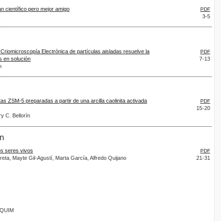
an científico pero mejor amigo
PDF
3-5
 Criomicroscopía Electrónica de partículas aisladas resuelve la
PDF
s en solución
7-13
n
tas ZSM-5 preparadas a partir de una arcilla caolinita activada
PDF
15-20
 C. Bellorín
ón
los seres vivos
PDF
reta, Mayte Gil-Agustí, Marta García, Alfredo Quijano
21-31
ANQUIM