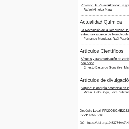
Profesor Dr. Rafael Almeida: un gr
Rafael Almeida Mata
Actualidad Química
La Revolución de la Resolución: la
estructura atómica de biomolécula
Fernando Mendoza, Raúl Padró
Artículos Científicos
Síntesis y caracterización de zeoli
con ácido
Ernesto Bastardo González, Mary
Artículos de divulgaci
Biopilas: la energía sostenible en 
Mireia Buaki-Sogó, Leire Zubizar
Depósito Legal: PPI200602ME2232
ISSN: 1856-5301
DOI: https://doi.org/10.53766/AV