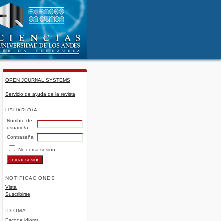
OPEN JOURNAL SYSTEMS
Servicio de ayuda de la revista
USUARIO/A
Nombre de
usuario/a
Contraseña
No cerrar sesión
NOTIFICACIONES
Vista
Suscribirse
IDIOMA
Escoge idioma