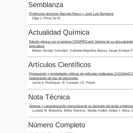
Semblanza
Profesores doctores Marcela Pascu y José Luís Burguera
Olga J. Pérez de M.
Actualidad Química
Edición génica con el sistema CRISPR/Cas9: historia de su descubrimie
agricultura
Matías Nicolás González, Gabriela Alejandra Massa, Sergio Enrique F
Artículos Científicos
Preparación y propiedades ópticas de películas multicapas ZrO2/Ag/Zr
evaporación de haz de electrones
Jesús A. Rodríguez, B. Conquet, Ch. Power
Nota Técnica
Síntesis y caracterización estructural de un derivado del ácido α-hidroxi
Lusbely M. Belandria, Belkis Ramírez, Marilia Guillén, Asiloé J. Mora
Número Completo