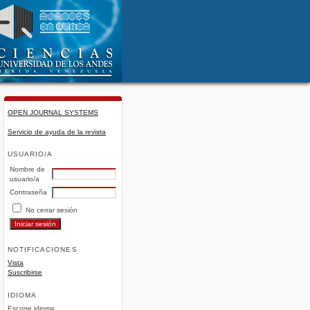
OPEN JOURNAL SYSTEMS
Servicio de ayuda de la revista
USUARIO/A
Nombre de
usuario/a
Contraseña
No cerrar sesión
NOTIFICACIONES
Vista
Suscribirse
IDIOMA
Escoge idioma