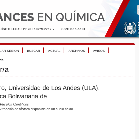
CIAR SESIÓN
BUSCAR
ACTUAL
ARCHIVOS
AVISOS
r/a
r/a
dro, Universidad de Los Andes (ULA),
ca Bolivariana de
rtículos Científicos
racción de fósforo disponible en un suelo ácido