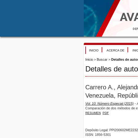
INICIO
ACERCA DE
INI
Inicio
>
Buscar
>
Detalles de auto
Detalles de auto
Carrero A., Alejan
Venezuela, Repúbli
Vol. 10: Número Especial (2015)
- A
Comparación de dos métodos de ext
RESUMEN
PDF
Depósito Legal: PPI200602ME2232
ISSN: 1856-5301