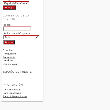
CONTENIDO DE LA
REVISTA
Buscar
Ámbito de la búsqueda
Examinar
Por número
Por autor/a
Por título
Otras revistas
TAMAÑO DE FUENTE
INFORMACIÓN
Para lectores/as
Para autores/as
Para bibliotecarios/as