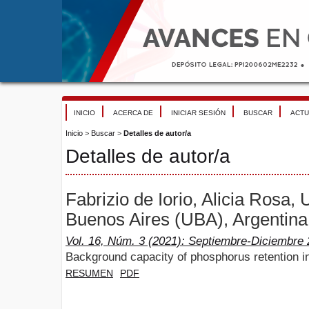
INICIO
ACERCA DE
INICIAR SESIÓN
BUSCAR
ACTU
Inicio
>
Buscar
>
Detalles de autor/a
Detalles de autor/a
Fabrizio de Iorio, Alicia Rosa,
Buenos Aires (UBA), Argentina
Vol. 16, Núm. 3 (2021): Septiembre-Diciembre
Background capacity of phosphorus retention in 
RESUMEN
PDF