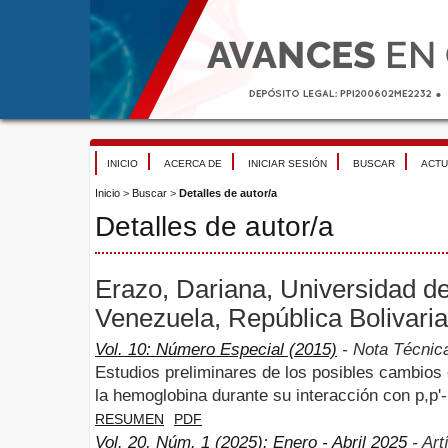
INICIO
ACERCA DE
INICIAR SESIÓN
BUSCAR
ACTU
Inicio
>
Buscar
>
Detalles de autor/a
Detalles de autor/a
Erazo, Dariana, Universidad d
Venezuela, República Bolivari
Vol. 10: Número Especial (2015)
- Nota Técnic
Estudios preliminares de los posibles cambios 
la hemoglobina durante su interacción con p,p
RESUMEN
PDF
Vol. 20, Núm. 1 (2025): Enero - Abril 2025
- Art