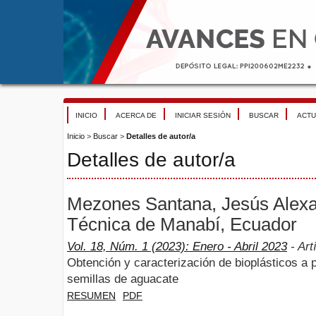
INICIO
ACERCA DE
INICIAR SESIÓN
BUSCAR
ACTU
Inicio
>
Buscar
>
Detalles de autor/a
Detalles de autor/a
Mezones Santana, Jesús Alexa
Técnica de Manabí, Ecuador
Vol. 18, Núm. 1 (2023): Enero - Abril 2023
- Art
Obtención y caracterización de bioplásticos a p
semillas de aguacate
RESUMEN
PDF