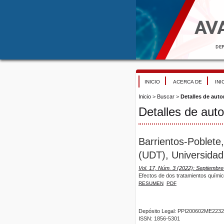
INICIO
ACERCA DE
INI
Inicio
>
Buscar
>
Detalles de auto
Detalles de auto
Barrientos-Poblete
(UDT), Universidad
Vol. 17, Núm. 3 (2022): Septiembr
Efectos de dos tratamientos químico
RESUMEN
PDF
Depósito Legal: PPI200602ME2232
ISSN: 1856-5301