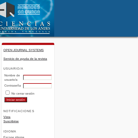
OPEN JOURNAL SYSTEMS
Servicio de ayuda de la revista
USUARIO/A
Nombre de
usuario/a
Contraseña
No cerrar sesión
NOTIFICACIONES
Vista
Suscribirse
IDIOMA
Escoge idioma