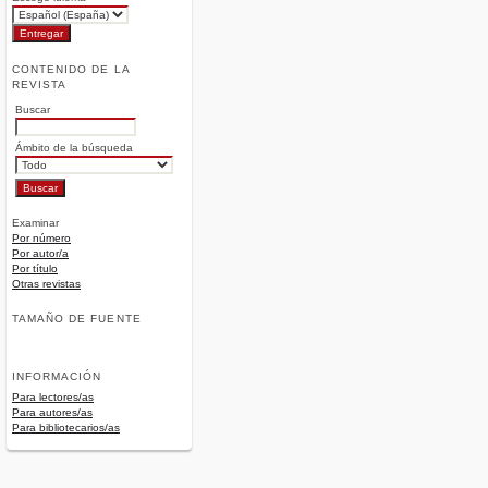
CONTENIDO DE LA
REVISTA
Buscar
Ámbito de la búsqueda
Examinar
Por número
Por autor/a
Por título
Otras revistas
TAMAÑO DE FUENTE
INFORMACIÓN
Para lectores/as
Para autores/as
Para bibliotecarios/as