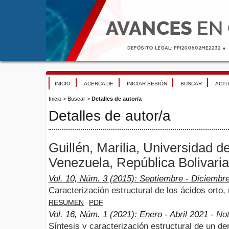
INICIO
ACERCA DE
INICIAR SESIÓN
BUSCAR
ACTU
Inicio
>
Buscar
>
Detalles de autor/a
Detalles de autor/a
Guillén, Marilia, Universidad 
Venezuela, República Bolivari
Vol. 10, Núm. 3 (2015): Septiembre - Diciembr
Caracterización estructural de los ácidos orto,
RESUMEN
PDF
Vol. 16, Núm. 1 (2021): Enero - Abril 2021
- No
Síntesis y caracterización estructural de un de