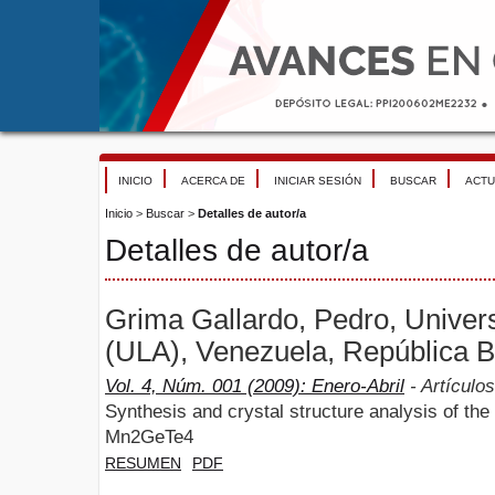
INICIO
ACERCA DE
INICIAR SESIÓN
BUSCAR
ACTU
Inicio
>
Buscar
>
Detalles de autor/a
Detalles de autor/a
Grima Gallardo, Pedro, Univer
(ULA), Venezuela, República B
Vol. 4, Núm. 001 (2009): Enero-Abril
- Artículos
Synthesis and crystal structure analysis of t
Mn2GeTe4
RESUMEN
PDF