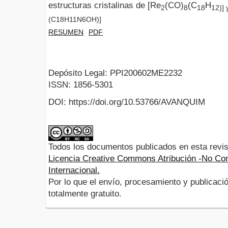
estructuras cristalinas de [Re
(CO)
(C
H
2
8
18
12)]
(C18H11N6OH)]
RESUMEN
PDF
Depósito Legal: PPI200602ME2232
ISSN: 1856-5301
DOI: https://doi.org/10.53766/AVANQUIM
Todos los documentos publicados en esta revis
Licencia Creative Commons Atribución -No Com
Internacional.
Por lo que el envío, procesamiento y publicació
totalmente gratuito.