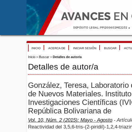
INICIO
ACERCA DE
INICIAR SESIÓN
BUSCAR
ACTU
Inicio
>
Buscar
>
Detalles de autor/a
Detalles de autor/a
González, Teresa, Laboratorio 
de Nuevos Materiales. Institut
Investigaciones Científicas (IV
República Bolivariana de
Vol. 10, Núm. 2 (2015): Mayo - Agosto
- Artícul
Reactividad del 3,5,6-tris-(2-piridil)-1,2,4-triaz