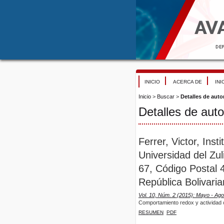
INICIO
ACERCA DE
INI
Inicio
>
Buscar
>
Detalles de auto
Detalles de auto
Ferrer, Victor, Inst
Universidad del Zul
67, Código Postal 
República Bolivari
Vol. 10, Núm. 2 (2015): Mayo - Ago
Comportamiento redox y actividad 
RESUMEN
PDF