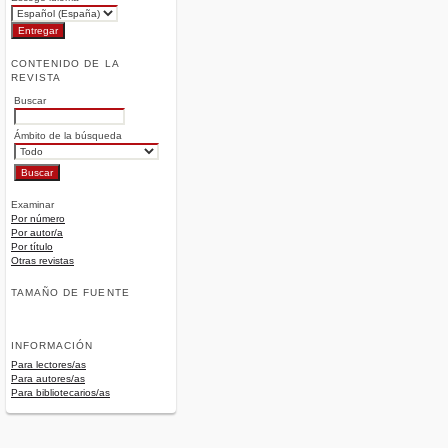
CONTENIDO DE LA
REVISTA
Buscar
Ámbito de la búsqueda
Examinar
Por número
Por autor/a
Por título
Otras revistas
TAMAÑO DE FUENTE
INFORMACIÓN
Para lectores/as
Para autores/as
Para bibliotecarios/as