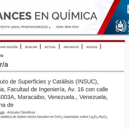
CIAR SESIÓN
BUSCAR
ACTUAL
ARCHIVOS
AVISOS
r/a
r/a
ituto de Superficies y Catálisis (INSUC),
ia, Facultad de Ingeniería, Av. 16 con calle
4003A, Maracaibo, Venezuela., Venezuela,
ana de
sto
- Artículos Científicos
catalítica de óxidos mixtos basados en CeO
soportados sobre La
O
-Al
O
2
2
3
2
3