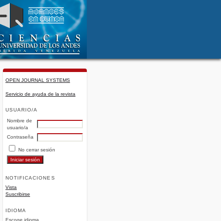
OPEN JOURNAL SYSTEMS
Servicio de ayuda de la revista
USUARIO/A
Nombre de
usuario/a
Contraseña
No cerrar sesión
NOTIFICACIONES
Vista
Suscribirse
IDIOMA
Escoge idioma