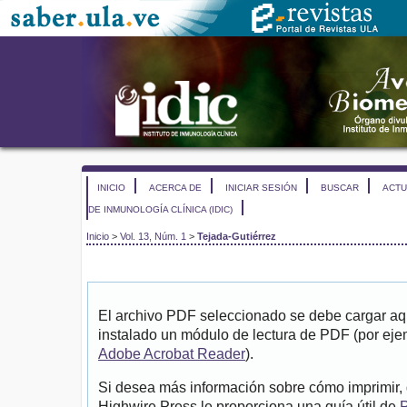
INICIO
ACERCA DE
INICIAR SESIÓN
BUSCAR
ACTU
DE INMUNOLOGÍA CLÍNICA (IDIC)
Inicio
>
Vol. 13, Núm. 1
>
Tejada-Gutiérrez
El archivo PDF seleccionado se debe cargar aqu
instalado un módulo de lectura de PDF (por eje
Adobe Acrobat Reader
).
Si desea más información sobre cómo imprimir, 
Highwire Press le proporciona una guía útil de
P