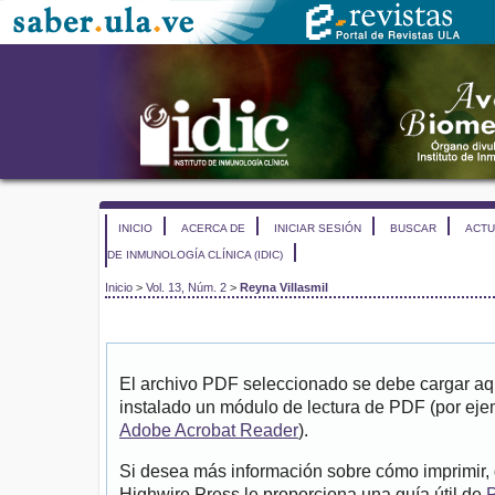
INICIO
ACERCA DE
INICIAR SESIÓN
BUSCAR
ACTU
DE INMUNOLOGÍA CLÍNICA (IDIC)
Inicio
>
Vol. 13, Núm. 2
>
Reyna Villasmil
El archivo PDF seleccionado se debe cargar aqu
instalado un módulo de lectura de PDF (por eje
Adobe Acrobat Reader
).
Si desea más información sobre cómo imprimir, 
Highwire Press le proporciona una guía útil de
P