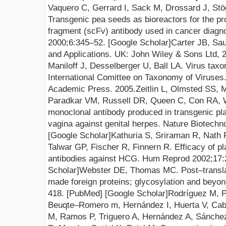
Vaquero C, Gerrard I, Sack M, Drossard J,
Stö
Transgenic pea seeds as bioreactors for the pr
fragment (scFv) antibody used in cancer diag
2000;6
:345–52.
[
Google Scholar
]
Carter JB, Sau
and Applications. UK: John Wiley & Sons Ltd, 
Maniloff
J, Desselberger U, Ball LA.
Virus taxo
International Comittee on Taxonomy of Viruses.
Academic Press. 2005.
Zeitlin L, Olmsted SS, 
Paradkar VM, Russell
DR, Queen C, Con RA, 
monoclonal antibody produced in transgenic pla
vagina against genital
herpes. Nature
Biotechno
[
Google Scholar
]
Kathuria S, Sriraman R, Nath 
Talwar GP, Fischer R, Finnern R
.
Efficacy of p
antibodies agai
nst HCG. Hum Reprod 2002;17
Scholar
]
Webster
DE, Thomas MC
.
Post–transla
made foreign proteins; glycosylation and beyon
418
.
[
PubMed
] [
Google Scholar
]
Rodríguez M, P
Beuqte–Romero m, Hernández I, Huerta V, Cab
M, Ramos P, Triguero A, Hernández A, Sánchez