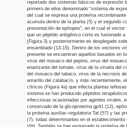
reportado dos sistemas básicos de expresión b
primero de ellos denominado
“sistema de expre
del cual se expresa una proteína recombinante
acumula dentro de la planta (5) y el segundo 
presentación de epítopes
”, en el cual el vector
que un péptido antigénico corto es fusionado a l
(Figura 3) y posteriormente es desplegado sobre
ensamblado (13
-
15). Dentro de los vectores vi
presente se encuentran aquellos basados en lo
virus del mosaico del pepino, virus del mosaico 
enanizante del tomate, virus de la viruela del ci
del mosaico del tabaco, virus de la necrosis de
amarillo del calabacín, y más recientemente, el 
cítricos (Figura 4
a
) que infecta plantas leñosas
sistema se han producido péptidos terapéuti
infecciosas ocasionadas por agentes virales, ent
conservado de la glicoproteína gp41 (12), epíto
la proteína auxiliar–regulatoria
Tat
(57) y las p
(7), todas determinantes en el establecimiento 
VIH. También se han expresado la proteína de 