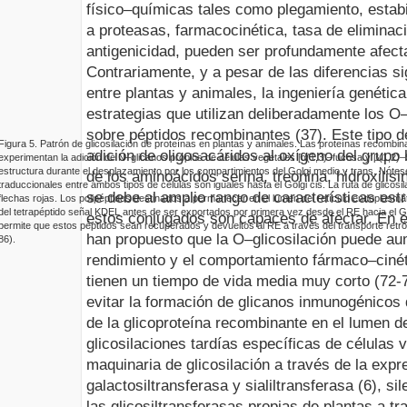
físico–químicas tales como plegamiento, estabil
a proteasas, farmacocinética, tasa de eliminac
antigenicidad, pueden ser profundamente afec
Contrariamente, y a pesar de las diferencias si
entre plantas y animales, la ingeniería genétic
estrategias que utilizan deliberadamente los
O
sobre péptidos recombinantes (37). Este tipo d
Figura
5
.
Patrón de glicosilación de proteínas en plantas y animales. Las proteínas recombi
adición de oligosacáridos al oxígeno del grupo 
experimentan la adición de N–glicanos propios de células vegetales [α(1,3)–fucosa y β(1,2)–
estructura durante el desplazamiento por los compartimientos del Golgi medio y
trans.
Nótese
de los aminoácidos serina, treonina, hidroxilisi
traduccionales entre ambos tipos de células son iguales hasta el Golgi
c
is
. La ruta de glicos
se debe al amplio rango de características est
flechas rojas. Los polipéptidos destinados a permanecer en el lumen del retículo endoplas
del tetrapéptido señal KDEL antes de ser exportados por primera vez desde el RE hacia el G
estos conjugados son capaces de afectar. En es
permite que estos péptidos sean recuperados y devueltos al RE a través del transp
orte ret
han propuesto que la
O
–glicosilación puede aum
86).
rendimiento y el comportamiento fármaco–ciné
tienen un tiempo de vida media muy corto (72
-
evitar la formación de glicanos inmunogénicos 
de la glicoproteína recombinante en el lumen d
glicosilaciones tardías específicas de células 
maquinaria de glicosilación a través de la exp
galactosiltransferasa y sialiltransferasa (6), s
las glicosiltransferasas propias de plantas a t