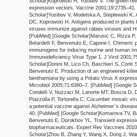
Scholar
]
Koprowski H, Yusibov V.
The green rev
ex
pression vectors. Vaccine 2001;
19:2735–41.
Scholar
]
Yusibov V, Modelska A, Steplewski K,
DC, Koprowski H.
Antigens produced in plants b
viruses immunize against rabies viruses and H
[
PubMed
] [
Google Scholar
]
Marusic C, Rizza P,
Bela
rdelli F, Benvenuto E, Capone I.
Chimeric pl
immunogens for inducing murine and human i
Immunodeficiency Vi
rus Type 1. J Virol 2001;7
Scholar
]
Donini M, Lico Ch, Baschieri S, Conti 
Benvenuto E.
Production of an engineered killer
benthamiana by using a Potato Virus X expres
Microbiol 2005;71
:6360–7.
[
PubMed
] [
Google S
Condelli V, Nuzzaci M, Lanorte MT, Boscia D, 
Piazzolla P, Tortorella C.
Cucumber mosaic viru
a potential vaccine against Alzheimer`s disea
s
40.
[
PubMed
] [
Google Scholar
]
Komarova T
V
, B
Benvenuto E, Dorokhov YL.
Transient expressi
biopharmaceuticals
. Expert Rev Vaccines 2010
Scholar
]
Zhou B, Zhang Y, Wang X, Do
ng J, Wan