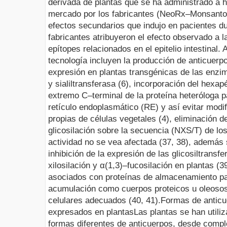
derivada de plantas que se ha administrado a h
mercado por los fabricantes (NeoRx–Monsanto) 
efectos secundarios que indujo en pacientes d
fabricantes atribuyeron el efecto observado a l
epítopes relacionados en el epitelio intestinal.
A
tecnología incluyen la producción de anticue
expresión en plantas transgénicas de las enzim
y sialiltransferasa (6), incorporación del hexa
extremo C–terminal de la proteína heteróloga p
retículo endoplasmático (RE) y así evitar modi
propias de células vegetales (4), eliminación d
glicosilación sobre la secuencia (NXS/T) de lo
actividad no se vea afectada (37, 38), además
inhibición de la expresión de las glicosiltransf
xilosilación y α(1,3)–fucosilación en plantas (
asociados con proteínas de almacenamiento par
acumulación como cuerpos proteicos u oleoso
celulares adecuados (40, 41).
Formas de antic
expresados en plantas
Las plantas se han util
formas diferentes de anticuerpos, desde comp