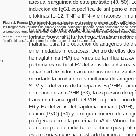
asexual sanguínea de este parásito (49, 50). 
inducción de IgG1 específica de antígeno e inc
cito
k
inas IL–12, TNF e IFN–γ en ratones inmu
De igual forma esta estrategia de desarrollo d
Figura
2
.
Formas de anticuerpos recombinantes expresados en plantas. scFv: acrónimo pro
los fragmentos variables de simple cadena, Minibody/Diabody: convencionalmente se def
ha explotado el uso de diferentes especies ve
anticuerpos constituidos únicamente por los dominios variables de cadenas pesadas y lige
tomate, soya, alfalfa, lechuga, banana, melón,
anticuerpos compuestos por dominios variables de cadenas pesadas y ligeras cuando se 
“región bisagra” a dos dominio
s constantes de cadena pesada.
thaliana
, para la producción de antígenos de 
enfermedades infecciosas. Dentro de ellos des
hemaglutinina (HA) del virus de la influenza av
41
proteína estructural E2 del virus de la diarrea 
capacidad de inducir anticuerpos neutralizante
reportado la producción simultánea de antígeno
S, M y L del virus de la hepatitis B (VHB) como
componente anti–VHB (53), la expresión de epít
transmembranal gp41 del VIH, la producción de 
E6 y E7 del virus del papiloma humano (VPH), 
canino (PVC) (54) y otro gran número de antíg
patógenas como la proteína TcpA de
Vibrio cho
como un potente inductor de anticuerpos protect
estafilokinasa que ha mostrado funcionar como