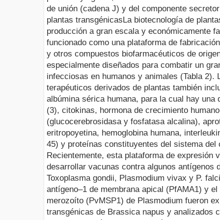
de unión (cadena J) y del componente secretor
plantas transgénicas
La biotecnología de planta
producción a gran escala y económicamente fac
funcionado como una plataforma de fabricació
y otros compuestos biofarmacéuticos de origen 
especialmente diseñados para combatir un gr
infecciosas en humanos y animales (Tabla 2). 
terapéuticos derivados de plantas también in
albúmina sérica humana, para la cual hay una
(3), citokinas, hormona de crecimiento humano
(glucocerebrosidasa y fosfatasa alcalina), apro
eritropoyetina, hemoglobina humana, interleukin
45) y proteínas constituyentes del sistema del
Recientemente, esta plataforma de expresión v
desarrollar vacunas contra algunos antígenos
Toxoplasma gondii, Plasmodium vivax
y
P. fal
antígeno–1 de membrana apical (PfAMA1) y el p
merozoíto (PvMSP1) de
Plasmodium
fueron ex
transgénicas de
Brassica napus
y analizados c