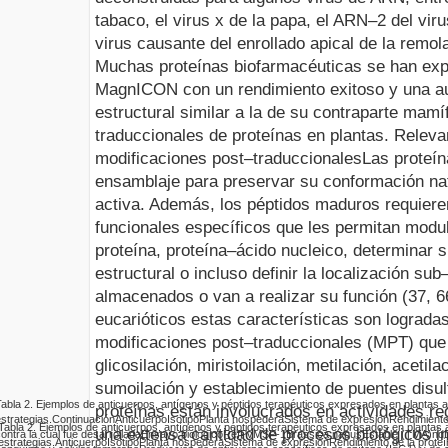
tabaco, el virus x de la papa, el ARN–2 del vir
virus causante del enrollado apical de la remo
Muchas proteínas biofarmacéuticas se han exp
MagnICON con un rendimiento exitoso y una aut
estructural similar a la de su contraparte mamí
traduccionales de proteínas en plantas
.
Relevan
modificaciones post–traduccionales
Las proteí
ensamblaje para preservar su conformación nati
activa. Además, los péptidos maduros requiere
funcionales específicos que les permitan modul
proteína, proteína–ácido nucleico, determinar s
estructural o incluso definir la localización su
almacenados o van a realizar su función (37, 6
eucarióticos estas características son lograda
modificaciones post–traduccionales (MPT) que in
glicosilación,
miristoilación, metilación, acetila
sumoilación y establecimiento de puentes disul
abla 2.
Ejemplos de anticuerpos, antígenos y péptidos terapéuticos expresados en plantas a
proteínas están
involucrados en actividades re
strategias.
Continuación
Anticuerpo
Isotipo
Planta hospedera
Sistema de expresión
Rendimiento 
Tabla 2
.
Ejemplos de anticuerpos, antígenos y péptidos terapéuticos expresados en plantas a
una extensa cantidad de procesos biológicos in
ontra la cual fue desarrollada
Ensayo biológico
Ref
PvMSP-1
Brassica napus
Estable (TMA)
nd
estrategias.
Anticuerpo
Isotipo
Planta hospedera
Sistema de expresión
Rendimiento de la proteí