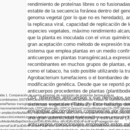
rendimiento de proteínas libres o no fusionadas 
estable de la secuencia foránea dentro del gen
genoma vegetal (por lo que no es heredado), am
la replicasa viral, capacidad de replicación de 
especies vegetales, máximo rendimiento alcan
que la planta es inoculada con el virus quiméri
gran aceptación como método de expresión trans
sistema que emplea plantas en un medio confin
anticuerpos en plantas transgénicas
La expresi
recombinantes en muchos grupos de plantas, e
como el tabaco, ha sido posible utilizando la 
Agrobacterium tumefaciens
o el bombardeo de 
modificación genética. Desde que se reportó po
anticuerpos procedentes de plantas (plantibodie
bla 1.
Comparación de varios sistemas de expresión de proteínas farmacéuticas
(20), diferentes
anticuerpos y sus derivados se
ecombinantes.
SISTEMA
Características
Bacteria
Levadura
Cultivo de células de mamífero
Anim
sistemas vegetales (Tabla 2). Este hallazgo d
anta
Plantas transgénicas
Vectores de virus de plantas
Costo general de producción
Bajo-medi
lmacenamiento
Moderado (20ºC)
Moderado (20ºC)
Costoso
Costoso
Moderado
(18–25ºC)
Moder
ensamblar glicoproteínas compuestas por dive
e ampliación
Alta
Alta
Muy baja
Baja
Medio
Alta
Muy alta
Costo de ampliación
Alto
1
Alto
1
Alto
1
Alto
Alt
una gran autenticidad funcional y estructural (3
roducción
Limitado
Limitado
Limitado
Limitado
Limitado
Mundial
Mundial
Tiempo para producción a 
to
Medio
Alto
Bajo
Distribución
Difícil
Difícil
Muy difícil
Difícil
Difícil
Fácil
Fácil
Propagación del
anticuerpos monoclonales empleando estos mét
istema
Fácil
Fácil
Difícil
Factible
Fácil
Fácil
Fácil
Tamaño del gen
Desconocido
Desconocido
Limitad
mitado
Limitado
2
Rendimiento del producto
Medio
Alto
Medio–alto
Alto
Alto
Alto
Muy alto
Calidad del