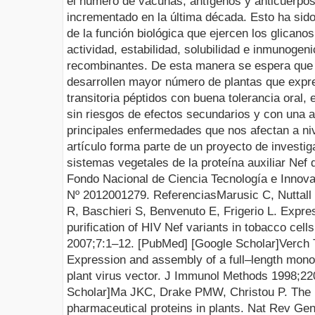
el número de vacunas, antígenos y anticuerpos
incrementado en la última década. Esto ha sido
de la función biológica que ejercen los glicanos
actividad, estabilidad, solubilidad e inmunogen
recombinantes. De esta manera se espera que 
desarrollen mayor número de plantas que expr
transitoria péptidos con buena tolerancia oral
sin riesgos de efectos secundarios y con una al
principales enfermedades que nos afectan a ni
artículo forma parte de un proyecto de investi
sistemas vegetales de la proteína auxiliar Nef 
Fondo Nacional de Ciencia Tecnología e Innov
Nº 2012001279.
Referencias
Marusic C, Nuttall
R, Basch
ieri S, Benvenuto E, Frigerio L.
Expres
purification of HIV Nef variants in tobacco cell
2007;
7:1–12.
[
PubMed
] [
Google Scholar
]
Verch 
Expression and assembly of a full–length monoc
plant virus
vector. J Immunol Methods 1998;
22
Scholar
]
Ma JK
C
, Drake PM
W
, Christou P. The
pharmaceutical proteins in p
lants. Nat Rev Gen