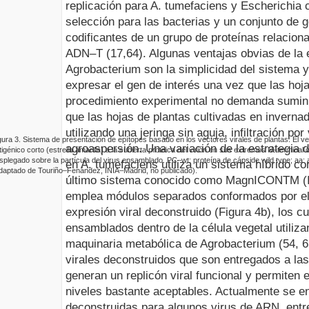
replicación para
A. tumefaciens y Escherichia c
selección para las bacterias y un conjunto d
codificantes de un grupo de proteínas relacio
ADN–T (17,
64).
Algunas ventajas obvias de la
Agrobacterium
son la simplicidad del sistema y
expresar el gen de interés una vez que las hoja
procedimiento experimental no demanda sumini
que las hojas de plantas cultivadas en invernad
utilizando una jeringa sin aguja, infiltración po
gura
3
.
Sistema de presentación de epítopes basado en los vectores virales de plantas. El ve
agroaspersión.
Una variación de la estrategia 
tigénico corto (estrella amarilla) a la cubierta proteica del virión en su
s
extremos N–terminal o
splegado sobre la partícula del virus ensamblado.
PC–wt
: proteína de cápside wild type;
aa
:
en
A. tumefaciens
utiliza un sistema híbrido co
daptado de Touriño–Fenández, INIA–Madrid, no publicado).
último sistema conocido como MagnICON
TM
(
emplea módulos separados conformados por el
expresión viral deconstruido (Figura
4b
), los c
ensamblados dentro de la célula vegetal utiliza
maquinaria metabólica de
Agrobacterium
(54, 6
virales deconstruidos que son entregados a las
generan un replicón viral funcional y permiten 
niveles bastante aceptables. Actualmente se e
deconstruidas para algunos virus de ARN, entre