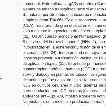
comercial. Entre ellas, la IgA/G secretora
Caro
plantas de tabaco transgénico mostró eficacia 
S. mutans
; por otro lado el anticuerpo monocl
simple cadena T84.66scFv que reconocen el an
(CEA), resultaron de gran utilidad en el inmun
vivo
mediante imagenología de cánceres epitel
(32). Un anticuerpo monoclonal humanizado IgG
B del virus del herpes humano 2 (HHV–2), una d
involucradas en la adherencia y fusión de la en
plasmática (33, 34), fue expresada en soya tr
lograron prevenir la transmisión vaginal de 
de aplicación tópica (35). El anticuerpo monoc
gonadotropina coriónica humana (hCG) fue pro
scFv y diabody en plantas de tabaco transgéni
39
del anticuerpo fue capaz de inhibir la producci
hCG en cultivos celulares
in vitro
, además de b
uterino inducido por hCG en ratas jóvenes. La
antígenos anti–EpCAM, mostró excelente activi
No obstante, esta molécula producida en maíz 