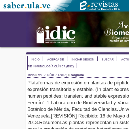
INICIO
ACERCA DE
INICIAR SESIÓN
BUSCAR
ACTU
DE INMUNOLOGÍA CLÍNICA (IDIC)
Inicio
>
Vol. 2, Núm. 3 (2013)
>
Noguera
Plataformas de expresión en plantas de péptid
expresión transitoria y estable.
(
In plant expres
human peptides:
transient and stable expressi
Fermín
1
.
1
Laboratorio de Biodiversidad y Variab
Botánico de Mérida, Facultad de Ciencias
.
Univ
Venezuela
.
[
REVISIÓN
]
Recibido
:
16
de
Mayo
d
201
3
.
Resumen
Las plantas representan un sist