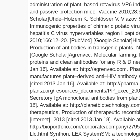
administration of plant–based rotavirus VP6 in
and passive
pr
otection mice. Vaccine 2010;28
:
Scholar
]
Uhde–Holzem K, Schlösser V, Viazov 
Immunogenic properties of chimeric potato virus
hepatitis C virus hypervariables region I pepti
2010;166
:12–20.
[
PubMed
] [
Google Scholar
]
Hia
Production of antibodies in
transgenic plants. 
[
Google Scholar
]
Agrenvec.
Molecular farming: 
proteins and clean antibodies for any R & D nee
Jan 16]. Available
at
:
http://agrenvec.com
.
Phar
manufactures plant–derived anti–HIV antibody s
[cited 2013 Jan 16]. Available
at
:
http://pharma-
planta.org/resources_documents/PP_exec_200
Secretory IgA monoclonal antibodies from plants
18]. Available
at
:
http://planetbiotechnology.co
therapeutics, Production of therapeutic recomb
[internet]. 2013 [cited 2013 Jan 18]. Available
a
http://bioportfolio.com/corporate/company/279
Llc.html
Synthon, LEX SystemSM: a technologic