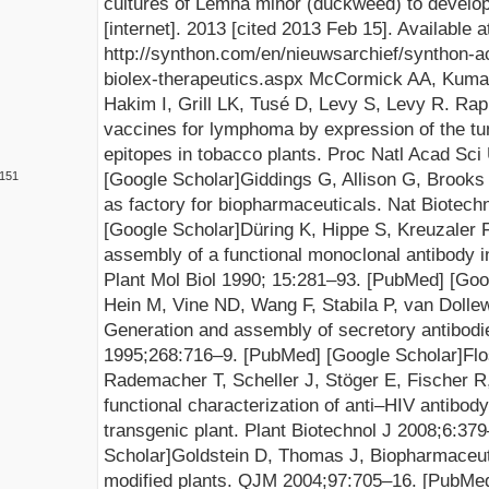
cultures of Lemna minor (duckweed) to develop
[internet]. 2013 [cited 2013 Feb 15]. Available
a
http://synthon.com/en/nieuwsarchief/synthon-
biolex-therapeutics.aspx
McCormick
A
A
, Kuma
Hakim I,
Grill L
K
, Tusé D, Levy S
,
Levy R.
Rapi
vaccines for
lymphoma by expression of the tu
epitopes in tobacco plants. Proc Natl Acad Sc
[
Google Scholar
]
Giddings G, Allison G, Brooks
151
as factory for biopharma
ceuticals. Nat Biotech
[
Google Scholar
]
Düring K,
Hippe S, Kreuzaler F
assembly of a functional monoclonal antibody i
Plant Mol Biol 1990
; 15:281–93.
[
PubMed
] [
Goo
Hein M, Vine ND, Wang F, Stabila P, van
Dolle
Generation and assembly of secretory antibodi
1995;268
:716–9.
[
PubMed
] [
Google Scholar
]
Fl
Rademacher T, Scheller J
, Stöger E, Fischer 
functional characterization of anti–HIV antibod
transgenic plan
t. Plant Biotechnol J 2008;6
:37
Scholar
]
Goldstein D, Thomas J, Biopharmaceuti
m
odified plants. QJM 2004;97
:705–16.
[
PubMe