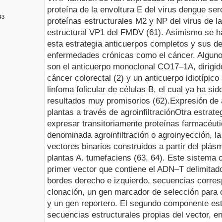
proteína de la envoltura E del virus dengue sero
43
proteínas estructurales M2 y NP del virus de la 
estructural VP1 del FMDV (61). Asimismo se h
esta estrategia anticuerpos completos y sus de
enfermedades crónicas como el cáncer. Alguno
son el anticuerpo monoclonal CO17–1A, dirigid
cáncer colorectal (2) y un anticuerpo idiotípico
linfoma folicular de células B, el cual ya ha 
resultados muy promisorios (62).
Expresión de 
plantas a través de agroinfiltración
Otra estrate
expresar transitoriamente proteínas farmacéuti
denominada agroinfiltración o agroinyección, la c
vectores binarios construidos a partir del plás
plantas
A. tumefaciens
(63, 64). Este sistema 
primer vector que contiene el ADN–T delimitad
bordes derecho e izquierdo, secuencias corresp
clonación, un gen marcador de selección para 
y un gen reportero. El segundo componente est
secuencias estructurales propias del vector, en