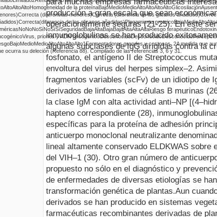
para muchas empresas farmacéuticas interesad
to
Alto
Alto
Alto
Homogeneidad de la proteína
Bajo
Medio
Medio
Alto
Alto
Alto
Alto
Glicosilación
Ausen
producción a gran escala que sean económicam
enores)
Correcta (diferencias menores)
Correcta (diferencia de los glicanos añadidos)
Correc
ñadidos)
Correcta
(
diferencia de los glicanos añadidos)
Plegamiento proteico
Bajo
Medio
Alto
Alto
operacionalmente seguras (21
-
25). En este sen
iméricas
No
No
No
Sí
No
Sí
Sí
Seguridad
Baja
Alta
Baja
Baja
Alta
Alta
Alta
Riesgo terapéutico
Endotoxi
inmunoglobulinas se han producido exitosament
ncogénico
Virus, priones y ADN oncogénico
Desconocido
Desconocido
Desconocido
Percepción
iesgo
Bajo
Medio
Medio
Alto
Alto
Alto
Alto
1
Fermentadores grandes y costosos.
2
A medida que aum
algunas subclases de IgG dirigidas contra la c
e ocurra su deleción (Referencia 88). Compilado de las referencias 3, 6 y 31.
fosfonato, el antígeno II de
Streptococcus mut
envoltura del virus del herpes simplex–2. Asi
fragmentos variables (scFv) de un idiotipo de 
derivados de linfomas de células B murinas (26,
la clase IgM con alta actividad anti–NP [(4–hidr
hapteno correspondiente (28), inmunoglobulina
específicas para la proteína de adhesión princ
anticuerpo monoclonal neutralizante denominado
lineal altamente conservado ELDKWAS sobre el
del VIH–1 (30). Otro gran número de anticuerp
propuesto no sólo en el diagnóstico y prevenció
de enfermedades de diversas etiologías se han
transformación genética de plantas.
Aun cuando
derivados se han producido en sistemas vegeta
farmacéuticas recombinantes derivadas de pla