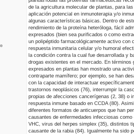
plantas
Todas las proteínas farmacéuticas reco
de la agricultura molecular de plantas, para la
aplicación potencial en inmunoterapia y/o inmu
algunas características básicas. Dentro de esto
rendimiento de la proteína
heteróloga, fácil ad
expresados (bien sea purificados o como extrac
un polipéptido farmacológicamente activo con 
49
respuesta inmunitaria celular y/o humoral efecti
la condición contra la cual fue desarrollada y 
drogas existentes en el mercado.
En términos 
expresados en plantas han mostrado una activid
contraparte mamífero; por ejemplo, se han desa
con la capacidad de interactuar específicamen
trastornos neoplásicos (76), interrumpir la ca
propias de afecciones cancerígenas (2, 38) o 
respuesta inmune basado en CCDA (80). Asim
diferentes formatos de anticuerpos que han per
causantes de enfermedades infecciosas como e
VHC, virus del herpes simplex (35), distintos ti
causante de la rabia (84).
Igualmente ha sido p