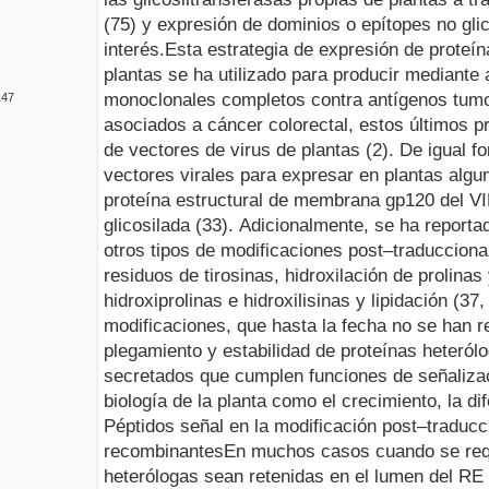
(75) y expresión de dominios o epítopes no gli
interés.
Esta estrategia de expresión de proteín
plantas se ha utilizado para producir mediante a
monoclonales completos contra antígenos tumo
147
asociados a cáncer colorectal, estos últimos 
de vectores de virus de plantas (2). De igual f
vectores virales para expresar en plantas algu
proteína estructural de membrana gp120 del VIH
glicosilada (33).
Adicionalmente, se ha reportad
otros tipos de modificaciones post–traducciona
residuos de tirosinas, hidroxilación de prolinas 
hidroxiprolinas e hidroxilisinas y lipidación (37
modificaciones, que hasta la fecha no se han rep
plegamiento y estabilidad de proteínas heteró
secretados que cumplen funciones de señalizac
biología de la planta como el crecimiento, la di
Péptidos señal en la modificación post–traducc
recombinantes
En muchos casos cuando se requ
heterólogas sean retenidas en el lumen del R