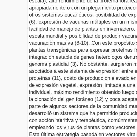
escala), alto rendimiento de la proteína forán
apropiadamente o con un plegamiento proteico 
otros sistemas
eucarióticos, posibilidad de e
(6), expresión de vacunas múltiples en un mis
facilidad de manejo de plantas en invernadero, 
escala mundial y posibilidad de producir vacun
vacunación masiva (8
-
10).
Con este propósito 
plantas transgénicas para expresar proteínas f
integración estable de genes heterólogos dentr
genoma plastidial (3). No obstante, surgieron m
asociados a este sistema de expresión; entre e
proteínas (11), costo de producción elevado e
de expresión vegetal, expresión limitada a una
individual, máximo rendimiento obtenido luego 
la clonación del gen foráneo (12) y poca acept
parte de algunos sectores de la comunidad mun
desarrolló un sistema que ha permitido produc
con acción nutritiva y terapéutica, comúnmente
empleando los virus de plantas como vectore
s
Esta última estrategia basada en vectores vira