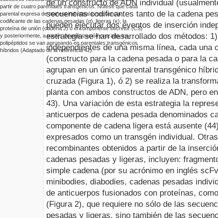
de un constructo de ADN individual
(usualment
partir de cuatro parentales transgénicos. Nótese que cada
secuencias codificantes tanto de la cadena pes
parental expresa de manera individual la secuencia
codificante de las cadenas pesadas (α), ligeras (κ), la
pueden ejecutar dos eventos de inserción indep
proteína de unión (cadena J) o el componente secretor (CS)
estrategia se han desarrollado dos métodos: 1)
y posteriormente, a través de polinización cruzada, los
polipéptidos se van agrupando en parentales transg
énicos
independientes de una misma línea, cada una 
híbridos (Adaptado de la
referencia 42).
(constructo para la cadena pesada o para la ca
agrupan en un único parental transgénico híbrid
cruzada (Figura 1), ó 2) se realiza la transfo
planta con ambos constructos de ADN, pero en 
43).
Una variación de esta estrategia la repres
anticuerpos de cadena pesada denominados cam
componente de cadena ligera está ausente (44)
expresados como un transgén individual. Otras
recombinantes obtenidos a partir de la inserci
cadenas pesadas y ligeras, incluyen: fragment
simple cadena (por su acrónimo en inglés scFv
minibodies, diabodies, cadenas pesadas indiv
de anticuerpos fusionados con proteínas, como
(Figura 2), que requiere no sólo de las secuen
pesadas y ligeras, sino también de las secuenc