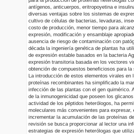
para la producción de proteínas heterólogas c
antígenos, anticuerpos,
eritrop
oyetina e insul
diversas ventajas sobre los sistemas de expres
cultivo de células de bacterias, levaduras, in
costo de producción, menor tiempo para alcanz
expresión, modificación y ensamblaje apropiad
ausencia de riesgo de contaminación con pató
década la ingeniería genética de plantas ha ut
de expresión estable basados en la bacteria
Ag
expresión transitoria basada en los vectores vi
obtención de compuestos beneficiosos para la s
La introducción de estos elementos virales en
proteínas recombinantes ha simplificado la man
infección de las plantas con el gen quimérico. 
de la inmunogenicidad que poseen los glicanos 
actividad de los péptidos heterólogos, ha permi
moleculares más convenientes para expresar, 
incrementar la acumulación de las proteínas de
revisión se busca proporcionar al lector una in
estrategias de expresión heterólogas que utiliz