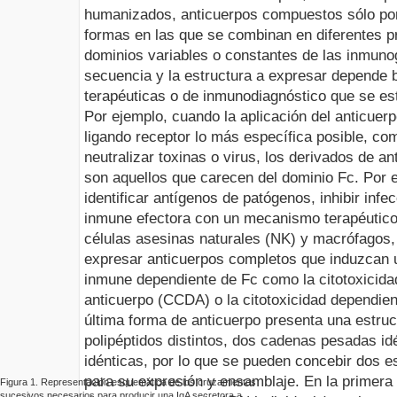
humanizados, anticuerpos compuestos sólo por 
formas en las que se combinan en diferentes p
dominios variables o constantes de las inmunog
secuencia y la estructura a expresar depende 
terapéuticas o de inmunodiagnóstico que se es
Por ejemplo, cuando la aplicación del anticuerp
ligando receptor lo más específica posible, c
neutralizar toxinas o virus, los derivados de 
son aquellos que carecen del dominio Fc. Por e
identificar antígenos de patógenos, inhibir infe
inmune efectora con un mecanismo terapéutico 
células asesinas naturales (NK) y macrófagos
expresar anticuerpos completos que induzcan
inmune dependiente de Fc como la citotoxicida
anticuerpo (CCDA) o la citotoxicidad dependi
última forma de anticuerpo presenta una estruct
polipéptidos distintos, dos cadenas pesadas id
idénticas, por lo que se pueden concebir dos es
para su expresión y ensamblaje. En la primera e
Figura 1.
Representación esquemática de los cruzamientos
sucesivos necesarios para producir una IgA secretora a