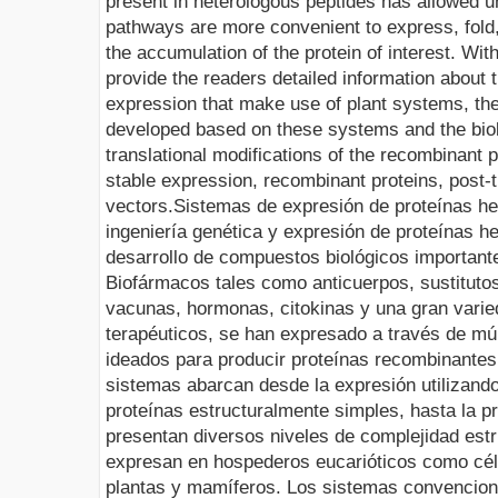
present in heterologous peptides has allowed 
pathways are more convenient to express, fold
the accumulation of the protein of interest. Wit
provide the readers detailed information about 
expression that make use of plant systems, th
developed based on these systems and the biol
translational modifications of the recombinant 
stable exp
ression, recombinant proteins,
post-t
vectors
.
Sistemas de expresión de proteínas he
ingeniería genética y expresión de proteínas h
desarrollo de compuestos biológicos important
Biofármacos tales como anticuerpos, sustituto
vacunas, hormonas, citokinas y una gran varie
terapéuticos, se han expresado a través de múl
ideados para producir proteínas recombinantes
sistemas abarcan desde la expresión utilizando
proteínas estructuralmente simples, hasta la p
presentan diversos niveles de complejidad estru
expresan en hospederos eucarióticos como célu
plantas y mamíferos. Los sistemas convencion