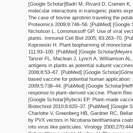
[
Google Scholar
]
Badri M,
Rivard D, Coenen K,
molecular interactions in transgenic plants expr
The case of bovine aprotinin traveling the potato
Proteomics 2009;
9:746–56.
[
PubMed
] [
Google 
Nicholson L, Lomonossoff G
P
.
Use of viral vec
plants. Immunol Cell Biol 2005; 83:263–70.
[
Pu
Koprowski H
.
Plant biopharming of monoclonal 
111:93–100.
[
PubMed
] [
Google Scholar
]
M
eyers
Tanzer FL, Maclean J, Lynch A, Williamson AL,
antigens in plants as potential subunit vaccine
2008;
8:53–67.
[
PubMed
] [
Google Scholar
]
Gómez
based vaccine for potential human application:
2009;5
:738–44.
[
PubMed
] [
Google Scholar
]
Heff
response to plant–derived
vaccine. Pharm Res
[
Google Scholar
]
Rybicki EP
.
Plant–made vaccin
Biotechnol 2010;8
:620–37.
[
PubMed
] [
Google S
Charlotte V, Gr
eenberg HB, Gardner RC, Bella
by PVX vectors in Nicotiana benthamiana coa
into virus
like particules. Virology 2000;
270:444