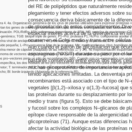
del RE de polipéptidos que naturalmente reside
plegamiento y tener efectos adversos sobre su
consecuencia deriva básicamente de la diferenc
ra 4.
4a.
Organización genómica de los virus de plantas utilizados para expresar proteínas
de glicosilación de estos compartimientos.
Dive
rtan los genes de interés se identifican con cajas de líneas entrecruzadas. Las funciones de
inuación.
POL/RdRp
: ARN polimerasa dependiente de ARN
;
MP
: proteína de movimiento
;
CP
especial interés acerca de la divergencia en lo
–genómico
;
TGB
: bloque triple de genes
;
P1–Pro
: proteasa P1
;
HcPro
: componente auxiliar d
ocurren en el Golgi medio y
trans
entre células
eína viral de anclaje/cebadora
;
Pro
: proteasa
;
Pro–C
: cofactor de proteasa
;
CPL
: proteína d
side pequeña
;
L–Pro
: secuencia líder de la proteasa
;
Mtr
: metiltransferasa
;
Hsp
: homólogo de
Aun cuando el patrón de glicosilacion que ocur
teína menor de cápside (Adaptado de
las
referencias 17 y 34).
4
b
Representación esquemátic
asparaginas (NXS/T) durante su paso por el lu
enoma de vectores virales deconstruidos. Se muestran las regiones del ADN–T de los módul
os pro–vectores porta un sitio de recombinación (SR). Cuando son co–expresados con un ter
bastante conservado entre estos dos tipos cel
o específica, los dos módulos de los pro–vectores se recombinan
in vivo
para crear un genom
muchas glicoproteínas de importancia terapéut
motor
;
T
: terminador
;
NTR
: región no traducida
;
RdRP
: ARN polimerasa dependiente de ARN
;
echo
;
BI
:
borde izquierdo (Adaptado de la
referencia 85).
tenido aplicaciones limitadas. La desventaja pr
recombinantes está asociado con el tipo de
N
–
vegetales [β(1,2)–xilosa y α(1,3)–fucosa] que 
las proteínas durante su desplazamiento por lo
medio y
trans
(figura
5
). Esto se debe básicame
45
y fucosil sobre los complejos
N
–glicanos de pl
epítope clave responsable de la alergenicidad 
glicoproteínas (71).
Aunque estas diferencias 
afectar la actividad biológica de las proteínas