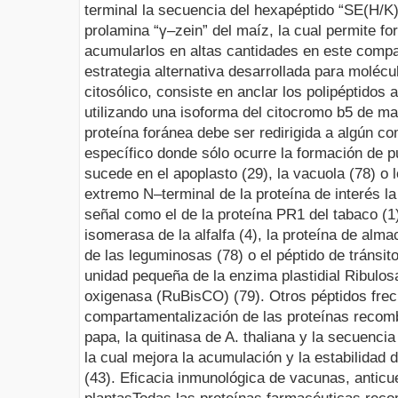
terminal la secuencia del hexapéptido “SE(H/K)
prolamina “γ–zein” del maíz, la cual permite f
acumularlos en altas cantidades en este compar
estrategia alternativa desarrollada para moléc
citosólico, consiste en anclar los polipéptidos a
utilizando una isoforma del citocromo
b
5 de mam
proteína foránea debe ser redirigida a algún c
específico donde sólo ocurre la formación de p
sucede en el apoplasto (29), la vacuola (78) o l
extremo N–terminal de la proteína de interés l
señal como el de la proteína PR1 del tabaco (1)
isomerasa de la alfalfa (4), la proteína de al
de las leguminosas (78) o el péptido de tránsit
unidad pequeña de la enzima plastidial Ribulos
oxigenasa (RuBisCO) (79). Otros péptidos frec
compartamentalización de las proteínas recomb
papa, la quitinasa de
A. thaliana
y la secuencia 
la cual mejora la acumulación y la estabilidad d
(43).
Eficacia inmunológica de vacunas, anticu