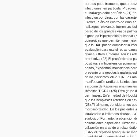
pero es poco frecuente que produ
infecciones, en particular
P
Jirovec
su hallazgo debe ser único (21).
En 
infección por virus, con las carac
Jiroveci
. Sólo en cuatro de ellas se
hallazgos relevantes fueron las les
pared de los
grandes vasos pulmona
signos de Hipertensión pulmonar (H
quirúrgicas que permiten una mejor 
que la HAP puede complicar la infe
evaluación para excluir otras causa
disnea. Otros síntomas son los rela
productiva (22).
El pronóstico de pa
positivos sin hipertensión pulmona
casos, existiendo insuficiencia ca
presentó una neoplasia maligna epite
de los pacientes VIH/SIDA. Las más
manifestación tardía de la infecció
sarcoma de Kaposi es una manifest
linfocitos T CD4
+
(25).
Otro grupo d
germinales, Enfermedad de
Hodgki
que las neoplasias referidas en es
(26).
Finalmente, consideramos que l
morbimortalidad. En los pacientes
localizadas e infiltrados difusos. L
etiológico. Por tanto, la obtención
coloraciones especiales,
ultraestru
utilización en aras de un diagnósti
LBA y el Cepillado bronquial se man
sensibilidad y especificidad en la 