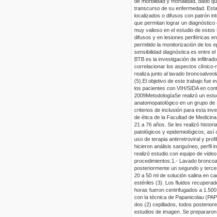
de morbilidad y mortalidad, dado qu
transcurso de su enfermedad. Estas
localizados o difusos con patrón inte
que permitan lograr un diagnóstico e
muy valioso en el estudio de estos
difusos y en lesiones periféricas 
permitido la monitorización de los
sensibilidad diagnóstica es entre el
BTB es la investigación de infiltrad
correlacionar los aspectos clínico
realiza junto al lavado
broncoalveol
(5).
El objetivo de este trabajo fue e
los pacientes con VIH/SIDA en con
2009
Metodología
Se realizó un estu
anatomopatológico en un grupo de 
criterios de inclusión para esta in
de ética de la Facultad de Medicin
21 a 76 años. Se les realizó histor
patológicos y epidemiológicos; así 
uso de terapia antirretroviral y prof
hicieron
análisis sanguíneo,
perfil 
realizó estudio con equipo de vide
procedimientos:
1.-
Lavado
broncoa
posteriormente un segundo y tercer
20 a 50 ml de solución salina en c
estériles (3). Los fluidos recupera
horas fueron centrifugados a 1.50
con la técnica de
Papanicolau
(PAP
dos (2) cepillados, todos posterior
estudios de imagen. Se prepararon 