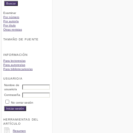
Examinar
Por número
Por autor/a
Por título
Otras revistas
TAMAÑO DE FUENTE
INFORMACIÓN
Para lectores/as
Para autores/as
Para bibliotecarios/as
USUARIO/A
Nombre de
usuario/a
Contraseña
No cerrar sesión
HERRAMIENTAS DEL
ARTÍCULO
Resumen