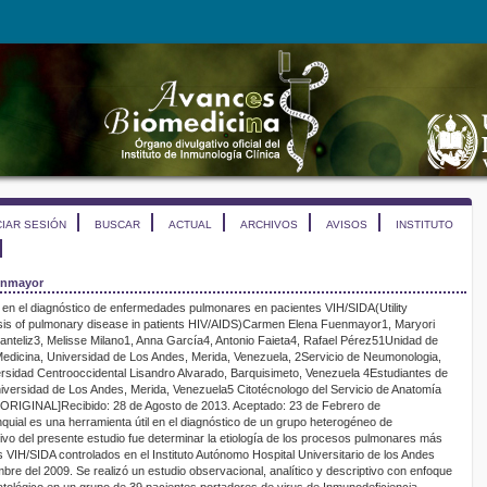
CIAR SESIÓN
BUSCAR
ACTUAL
ARCHIVOS
AVISOS
INSTITUTO
nmayor
en el
diagnóstico
de enfermedades pulmonares
en pacientes VIH/SIDA
(
Utility
is of
pulmonary disease in patients HIV/AIDS
)
Carmen Elena Fuenmayor
1
,
Maryori
anteliz
3
,
Melisse
Milano
1
, Anna García
4
,
Antonio Faieta
4
, Rafael Pérez
5
1
Unidad de
Medicina, Universidad de Los Andes,
Merida
, Venezuela,
2
Servicio de
Neumonologia
,
ersidad
Centrooccidental
Lisandro Alvarado, Barquisimeto, Venezuela
4
Estudiantes de
niversidad de Los Andes,
Merida
, Venezuela
5
Citotécnologo
del Servicio de Anatomía
 ORIGINAL
]
Recibido:
28
de
Agosto
de 2013
.
Aceptado
:
2
3 de
Febrero
de
quial
es una herramienta útil en el diagnóstico de un grupo heterogéneo de
vo del presente estudio fue determinar la etiología de los procesos pulmonares más
 VIH/SIDA controlados en el Instituto Autónomo Hospital Universitario de los Andes
mbre del 2009. Se realizó un estudio observacional, analítico y descriptivo con enfoque
atológico en un grupo de 39 pacientes portador
es
de virus de Inmunodeficiencia