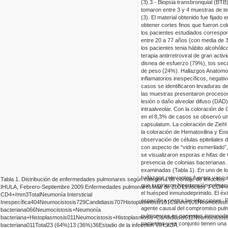
(3).
3.-
B
iopsia
transbronquial
(
BTB
tomaron entre 3 y 4 muestras de te
(3). El material obtenido fue fijado
obtener cortes finos que fueron
col
los pacientes estudiados correspo
entre 20 a 77 años (con media de 3
los pacientes tenia hábito alcohólic
terapia antirretroviral de gran acti
disnea de esfuerzo (79%), tos seca
de peso (24%).
Hallazgos
Anatomo
inflamatorios inespecíficos, negati
casos se identificaron levaduras d
las muestras presentaron procesos 
lesión o daño alveolar difuso (DAD
intraalveolar
. Con
la coloración de
en el 8,3% de casos se observó un
capsulatum
. La coloración de
Ziehl
la coloración de Hematoxilina y Eos
observación de células epiteliales
con aspecto de “vidrio esmerilado”
se visualizaron esporas e hifas de
presencia de colonias bacterianas.
examinadas (Tabla 1).
En uno de lo
hallazgos relevantes fueron: vasculi
Tabla 1.
Distribución de enfermedades pulmonares según categoría de
contaje de linfocitos
que sugirieron hipertensión pulmon
IHULA, Febrero-Septiembre 2009.
Enfermedades pulmonares
Más de 200 Linfocitos T CD4
el huésped
inmunodeprimido. El éxi
CD4+/mm
3
Total
Neumonía Intersticial
específica contra las infecciones. P
Inespecífica
4
0
4
Neumocistosis
7
2
9
Candidiasis
7
0
7
Histoplasmosis
1
0
1
Cáncer
1
0
1
Neumocistos
agente causal del compromiso pul
bacteriana
0
6
6
Neumocistosis+Neumonía
pulmonares en pacientes inmunodep
bacteriana+Histoplasmosis
0
1
1
Neumocistosis+Histoplasmosis+Candidiasis
0
1
1
Neumocistosi
pacientes y en conjunto tienen una 
bacteriana
0
1
1
Total
23 (64%)
13 (36%)
36
Estadio de la infección
VIH
SIDA
.