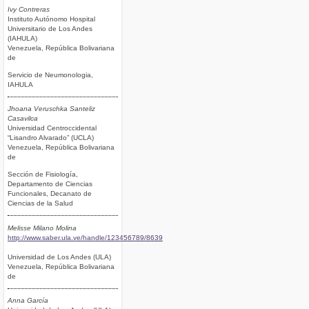
Ivy Contreras
Instituto Autónomo Hospital
Universitario de Los Andes
(IAHULA)
Venezuela, República Bolivariana
de
Servicio de Neumonologia,
IAHULA
Jhoana Veruschka Santeliz
Casavilca
Universidad Centroccidental
“Lisandro Alvarado” (UCLA)
Venezuela, República Bolivariana
de
Sección de Fisiología,
Departamento de Ciencias
Funcionales, Decanato de
Ciencias de la Salud
Melisse Milano Molina
http://www.saber.ula.ve/handle/123456789/8639
Universidad de Los Andes (ULA)
Venezuela, República Bolivariana
de
Anna García