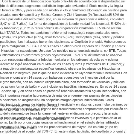
)
: Con la ayuda de un broncoscopio rígido o flexible de acuerdo con la disponibilidad se
jido de diferentes segmentos del lóbulo
biopsiado
, evitando el lóbulo medio y la
língula
 en formol al 10%, y procesado con alcohol y xilol y finalmente bloqueado en parafina para
oreados con Hematoxilina y Eosina,
Grocott
y
Ziehl
Neelsen
(9).
Resultados
El 82% de
ndió a pacientes del sexo masculino, en su mayoría de procedencia urbana, con edad
8,47 +/- 11,7 años). La forma de adquisición de la enfermedad fue la sexual. El 42% de
o y tabáquico; y un 21% refirió hábitos de drogadicción inhalatoria. El 53% no recibía
vidad (TARGA). Todos los pacientes refirieron sintomatología respiratoria tales como:
 (26%), tos productiva (67%), dolor torácico (52%), hemoptisis (9%), fiebre y pérdida
patológicos
: Los hallazgos fueron los siguientes: a.-Cepillado bronquial: Hubo procesos
vo para malignidad.
b.-LBA
: En seis casos se observaron esporas de Cándida y en tres
e
Histoplasma
capsulatum
. Un caso fue positivo para neoplasia maligna. c.- BTB: Todas
inflamatorios en diferentes grados de intensidad. En el 86% del material se observo
9
), con respuesta inflamatoria
linfoplasmocit
aria
en los tabiques alveolares
y edema
Grocott
se logró observar en el 64% de los casos quistes y
trofozoitos
del
P.
jiroveci
; y
a reacción granulomatosa específica logrando observar levaduras de
Histoplasma
Neelsen
fue negativa, por lo que no hubo evidencia de
Mycobacterium
tuberculosis
.
Con
ina se encontraron 14 casos con hallazgos sugestivos de infección viral por la
 de gran tamaño, con abundante citoplasma claro, con formación de vacuolas y núcleos
, otras con forma de balón y con inclusiones
basófilas
intranucleares. En otros 14 casos
Cándida
sp
.
y
en ocho casos se presentó reacción inflamatoria aguda inespecífica, con
 Es importante resaltar la presencia de más de un germen en algunas de las biopsias
s pacientes se diagnosticó una neoplasia maligna epitelial indiferenciada. Otros
tis, trombosis, áreas de infarto, fibrosis intersticial y en algunos casos hubo parámetros
 T CD
4
+
en pacientes con VIH/SIDA DEL
ar.
Discusión
El pulmón es el órgano más frecuentemente comprometido por infección en
+/mm
3
Más de 200
Linfocitos
T
to del tratamiento se basa fundamentalmente en el diagnóstico precoz y la terapia
or tanto se justifica el uso de métodos diagnósticos invasivos que permitan aislar el
is+Candidiasis
3
2
5
Neumocistosis+Neumonía
monar. La
fibrobroncoscopía
juega un rol fundamental en el estudio de los infiltrados
rimidos. El LBA y la BTB son los procedimientos de mayor uso en este grupo de
s+Candidiasis+Neumonía
sensibilidad de alrededor del 70% (3).
En este trabajo la utilidad del cepillado bronquial y