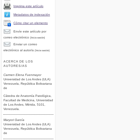
Imprima este artículo
Metadatos de indexación
Cómo citar un elemento
Envíe este artículo por
correo electrónico
(Inicie sesión)
Enviar un correo
electrónico al autor/a
(Inicie sesión)
ACERCA DE LOS
AUTORES/AS
Carmen Elena Fuenmayor
Universidad de Los Andes (ULA)
Venezuela, República Bolivariana
de
Cátedra de Anatomía Patológica,
Facultad de Medicina, Universidad
de Los Andes, Mérida, 5101,
Venezuela.
Maryori García
Universidad de Los Andes (ULA)
Venezuela, República Bolivariana
de