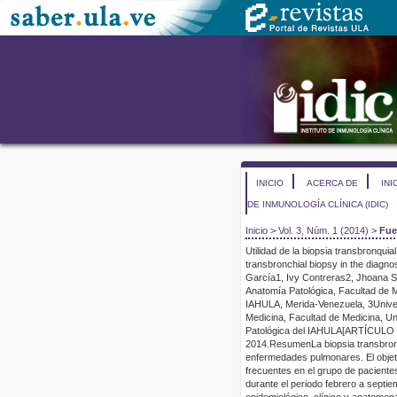
INICIO
ACERCA DE
INI
DE INMUNOLOGÍA CLÍNICA (IDIC)
Inicio
>
Vol. 3, Núm. 1 (2014)
>
Fue
Utilidad de la biopsia
transbronquial
transbronchial
biopsy in the diagnos
García
1
,
Ivy
Contreras
2
,
Jhoana
S
Anatomía Patológica, Facultad de 
IAHULA,
Merida
-Venezuela,
3
Univ
Medicina, Facultad de Medicina, U
Patológica del IAHULA
[
ARTÍCULO
201
4
.
Resumen
La biopsia
transbron
enfermedades pulmonares. El objeti
frecuentes en el grupo de pacientes
durante el periodo febrero a septie
epidemiológico, clínico y anatomop