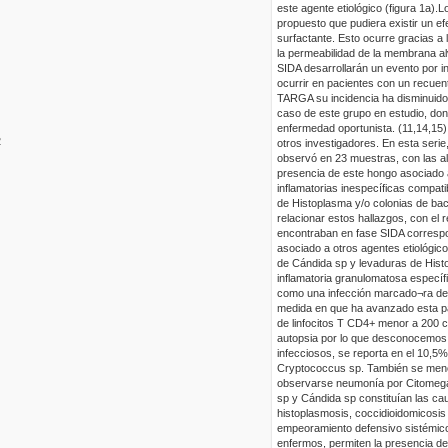
este agente
etiológico (
f
igura 1
a
).
L
propuesto que pudiera existir un ef
surfactante. Esto ocurre gracias a 
la permeabilidad de la membrana alv
SIDA desarrollarán un evento por i
ocurrir en pacientes con un recuen
TARGA su incidencia ha disminuido e
caso de este grupo en estudio, don
enfermedad oportunista. (11
,14,15
)
2
otros investigadores. En esta seri
observó en 23 muestras, con las alt
presencia de este hongo asociado 
inflamatorias inespecíficas compati
de
Histoplasma
y/o colonias de bac
relacionar estos hallazgos, con el
encontraban en fase SIDA correspo
asociado a otros agentes etiológico
de
Cándida
sp
y levaduras de
Hist
inflamatoria granulomatosa especí
como una infección
marcado¬ra
de 
medida en que ha avanzado esta pa
de
linfocitos
T
CD4
+
menor a 200
c
autopsia por lo que desconocemos l
infecciosos, se reporta en el 10,5
Cryptococcus
sp
. También se menc
observarse neumonía por
Citomeg
sp
y Cándida
sp
constituían las c
histoplasmosis,
coccidioidomicosis
empeoramiento defensivo sistémico
enfermos, permiten la presencia de