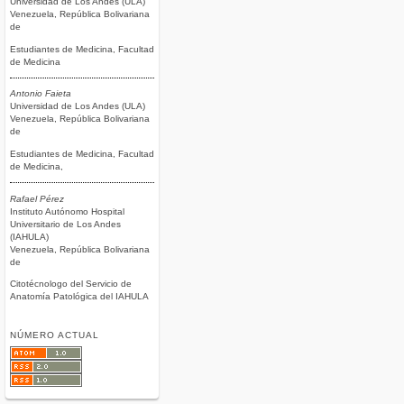
Universidad de Los Andes (ULA)
Venezuela, República Bolivariana
de
Estudiantes de Medicina, Facultad
de Medicina
Antonio Faieta
Universidad de Los Andes (ULA)
Venezuela, República Bolivariana
de
Estudiantes de Medicina, Facultad
de Medicina,
Rafael Pérez
Instituto Autónomo Hospital
Universitario de Los Andes
(IAHULA)
Venezuela, República Bolivariana
de
Citotécnologo del Servicio de
Anatomía Patológica del IAHULA
NÚMERO ACTUAL