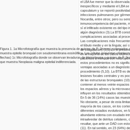
el LBA fue menor que la observada p
inespecíficos y mediante el LBA s
capsulatum
y se reportó positivid
infecciones pulmonares por
gérmen
Nocardia
, entre otros; pero su sen
inmunocompetencia
del paciente, m
sí el infiltrado existente es del t
algún diagnóstico (3).
La BTB consti
complicaciones asociadas al procedi
Las complicaciones más frecuentes 
el lóbulo medio y en la
língula
; así 
Figura
1
.
1a
Microfotografía que muestra la presencia de quistes de P.
Jiroveci
, coloreados
de coagulación) (3,5).
En el presen
muestra epitelio bronquial con
seudomembrana
eosinófilica
. Las células presentan citoplasm
en la mayoría de los casos el proc
flechas)
1c
Mic
rofotografía donde se observan
levaduras de
Histoplasma
y
quistes de P
Jir
pacientes a menudo son
neutropén
que mues
tra Neoplasia maligna epitelial
indiferenciada
.
estos procedimientos no es signific
ventajas asociadas a un diagnóstic
procedimiento (5,10). La BTB es de
lesiones focales centrales y es poc
de las estructuras bronquiales (10)
contener al menos veinte espacios al
los espacios aéreos y la
microvasc
influyen en los resultados obtenido
En 5 de 36 (14%) casos las muestr
No obstante, a pesar de esta limita
mayoría de los casos, en los corte
diferentes estadios evolutivos, en f
abundante edema con exudado
int
intraalveolar
de detritus celulares,
resaltar, que ante un DAD con esto
(11). En tal sentido, en 23 (
64%) de 