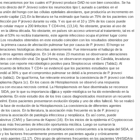
os mecanismos por los cuales el P
jiroveci
produce DAD no son bien conocidos. Se ha
ecto directo del P
Jiroveci
sobre los
neumocitos
tipo I; aunado a cambios en el
la unión del hongo con las células epiteliales alveolares, que produciría un
incremento en
eolo-capilar (12).
En la literatura se ha estimado que hasta un 75% de los pacientes con
nfección por
P
jiroveci
durante su vida. Y es que en el 10 y 15% de los casos puede
to celular mayor a
200
linfocitos T CD4+
/
mL
(13,14). No obstante, gracias al uso de
n la última década. No obstante, en países sin acceso universal al tratamiento, tal es el
de el 53% no recibía tratamiento, este agente infeccioso ocupa el primer lugar como
.
Los resultados obtenidos en este estudio coinciden con los resultados obtenidos por
e, la primera causa de afectación pulmonar fue por causa de
P.
jiroveci
. El hongo se
eraciones histológicas descritas anteriormente. Fue interesante el hallazgo de la
a otros agentes etiológicos. En 14 de estas 23 muestras se observaron alteraciones
bles con infección viral. De igual forma, se observaron esporas de
Cándida
, levaduras
terias con reporte microbiológico positivo para
Streptococus
viridans
(Tabla1).
Al
 recuento
de linfocitos
T
CD4
+
se evidenció que los pacientes estudiados que se
ndió al 36% y que el compromiso pulmonar se debió a la presencia de P.
jiroveci
s (tabla1). De igual forma, fue relevante encontrar la coexistencia de
P.
jiroveci
con hifas
oplasma
(
f
igura
1c
).
En los casos de Histoplasmosis se observó una respuesta
fica con escasa necrosis central. La Histoplasmosis en fase diseminada se reconoce
SIDA, por lo que su importancia clínica y
epide
-miológica se ha ido extendiendo en la
11
ndemia. En este estudio dos de los tres casos diagnosticados mostraron un recuento
el
/ml
. Estos pacientes presentaron evolución tórpida y uno de ellos falleció. No se realizó
a fase de evolución de la Histoplasmosis.
La coexistencia de diferentes agentes
% de los casos. En la
literatura, la asociación más frecuente es la de
P.
jiroveci
y
iona la asociación de patología infecciosa y neoplásica. Es así como, puede
alovirus (CMV)
y Sarcoma de Kaposi (16). En los inicios de la epidemia el
Cryptococcus
ausas más
frecuentes de infección oportunista
micótica
. Luego se sumaron la
y blastomicosis. La presencia de complicaciones consecuentes a la terapia del SIDA, el
 y los factores frecuentemente presentes en pacientes aguda y crónicamente
 esto agentes (11,17).
Otro grupo de gérmenes frecuentes en los pacientes VIH/SIDA lo