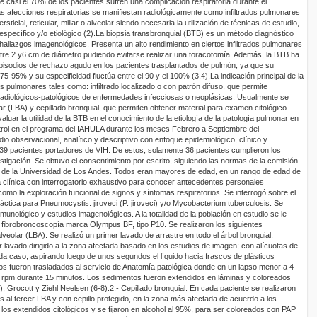
e casi el 70% de los pacientes sufren una complicación respiratoria durante el
 afecciones respiratorias se manifiestan radiológicamente como infiltrados pulmonares
rsticial, reticular, miliar o alveolar siendo necesaria la utilización de técnicas de estudio,
specífico y/o etiológico (2).
La biopsia
transbronquial
(BTB) es un método diagnóstico
 hallazgos
imagenológicos
. Presenta un alto rendimiento en ciertos infiltrados pulmonares
entre 2 y6 cm de diámetro pudiendo evitarse realizar una toracotomía. Además, la BTB ha
 episodios de rechazo agudo en los pacientes trasplantados de pulmón, ya que su
 75-95% y su especificidad fluctúa entre el 90 y el 100% (3,4).
La indicación principal de la
os pulmonares tales como: infiltrado localizado o con patrón difuso, que permite
-radiológicos-patológicos de enfermedades infecciosas o neoplásicas. Usualmente se
ar
(LBA) y cepillado bronquial, que permiten obtener material para examen citológico
valuar la utilidad de la BTB en el conocimiento de la etiología de la patología pulmonar en
trol en el programa del IAHULA durante los meses Febrero a Septiembre del
dio observacional, analítico y descriptivo con enfoque epidemiológico, clínico y
39 pacientes portadores de VIH. De estos, solamente 36 pacientes cumplieron los
vestigación. Se obtuvo el consentimiento por escrito, siguiendo las normas de la comisión
a de la Universidad de Los Andes.
Todos eran mayores de edad, en un rango de edad de
ia clínica con interrogatorio exhaustivo para conocer antecedentes personales
como la exploración funcional de signos y síntomas respiratorios. Se interrogó sobre el
iláctica para
Pneumocystis
.
jiroveci
(P.
jiroveci
) y/o
Mycobacterium
tuberculosis
. Se
inmunológico y estudios
imagenológicos
.
A la totalidad de la población en estudio se le
o
fibrobroncoscopía
marca
Olympus
BF, tipo P10. Se realizaron los siguientes
lveolar
(LBA)
:
Se realizó un primer lavado de arrastre en todo el árbol bronquial,
 lavado dirigido a la zona afectada basado en los estudios de imagen; con alícuotas de
ada caso, aspirando luego de unos segundos el líquido hacia frascos de plásticos
dos fueron trasladados al servicio de Anatomía patológica donde en un lapso menor a 4
0 rpm durante 15 minutos. Los sedimentos fueron extendidos en láminas y coloreados
),
Grocott
y
Ziehl
Neelsen
(6
-
8).
2.-
Cepillado bronquial
: En cada paciente se realizaron
es al tercer LBA y con cepillo protegido, en la zona más afectada de acuerdo a los
los extendidos citológicos y se fijaron en alcohol al 95%, para ser coloreados con PAP