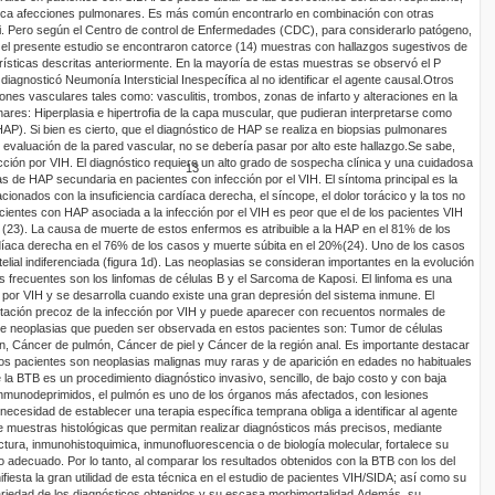
zca afecciones pulmonares. Es más común encontrarlo en combinación con otras
i
.
Pero según el Centro de control de Enfermedades (CDC), para considerarlo patógeno,
el presente estudio se encontraron catorce (14)
muestras con hallazgos sugestivos de
terísticas descritas anteriormente. En la mayoría de estas muestras se observó el
P
 diagnosticó Neumonía Intersticial Inespecífica al no identificar el agente causal.
Otros
iones vasculares tales como: vasculitis, trombos, zonas de infarto y alteraciones en la
res: Hiperplasia e hipertrofia de la capa muscular, que pudieran interpretarse como
AP). Si bien es cierto, que el diagnóstico de HAP se realiza en biopsias pulmonares
evaluación de la pared vascular, no se debería pasar por alto este hallazgo.
Se sabe,
cción por VIH. El diagnóstico requiere un alto grado de sospecha clínica y una cuidadosa
13
s de HAP secundaria en pacientes con infección por el VIH. El síntoma principal es la
cionados con la insuficiencia cardíaca derecha, el síncope, el dolor torácico y la tos no
cientes con HAP asociada a la infección por el VIH es peor que el de los pacientes VIH
r (23). La causa de muerte de estos enfermos es atribuible a la HAP en el 81% de los
rdíaca derecha en el 76% de los casos y muerte súbita en el 20%(24).
Uno de los casos
lial indiferenciada (
f
igura
1d
). Las neoplasias se consideran importantes en la evolución
 frecuentes son los linfomas de células B y el Sarcoma de Kaposi. El linfoma es una
n por VIH y se desarrolla cuando existe una gran depresión del sistema inmune. El
ación precoz de la infección por VIH y puede aparecer con recuentos normales de
e neoplasias que pueden ser observada en estos pacientes son: Tumor de células
n
, Cáncer de pulmón, Cáncer de piel y Cáncer de la región anal. Es importante destacar
tos pacientes son neoplasias malignas muy raras y de aparición en edades no habituales
a BTB es un procedimiento diagnóstico invasivo, sencillo, de bajo costo y con baja
inmunodeprimidos, el pulmón es uno de los órganos más afectados, con lesiones
a necesidad de establecer una terapia específica temprana obliga a identificar al agente
 de muestras histológicas que permitan realizar diagnósticos más precisos, mediante
ctura
,
inmunohistoquimica
,
inmunofluorescencia
o de biología molecular, fortalece su
co adecuado. Por lo tanto, al comparar los resultados obtenidos con la BTB con los del
ifiesta la gran utilidad de esta técnica en el estudio de pacientes VIH/SIDA; así como su
variedad de los diagnósticos obtenidos y su escasa morbimortalidad.
Además, su