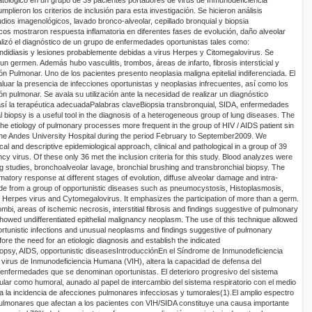
lieron los criterios de inclusión para es
ta investigación. Se hicieron
análisis
tudios
imagenológicos
, lavado bronco-alveolar, cepillado bronquial y biopsia
icos mostraron respuesta inflamatoria en diferentes fases de evolución, daño alveolar
alizó el diagnóstico de un grupo de enfermedades oportunistas tales como:
ndidiasis y lesiones probablemente debidas a virus Herpes y Citomegalovirus. Se
un germen. Además hubo vasculitis, trombos, áreas de infarto, fibrosis intersticial y
n Pulmonar. Uno de los pacientes presento neoplasia maligna epitelial indiferenciada. El
luar la presencia de infecciones oportunistas y neoplasias infrecuentes, así como los
n pulmonar. Se avala su utilización ante la necesidad de realizar un diagnóstico
así la terapéutica adecuada
Palabras clave
Biopsia
transbronquial
, SIDA, enfermedades
l
biopsy is a useful tool in the diagnosis of a heterogeneous group of lung diseases. The
the etiology of pulmonary processes more frequent in the group of HIV / AIDS patient sin
 the Andes University Hospital during the period February to September2009. We
al and descriptive epidemiological approach, clinical and pathological in a group of 39
y virus. Of these only 36 met the inclusion criteria for this study. Blood analyzes were
ng studies,
bronchoalveolar
lavage,
bronchial
brushing and
transbronchial
biopsy. The
matory response at different stages of evolution, diffuse alveolar damage and intra-
e from a group of opportunistic diseases such as
pneumocystosis
,
Histoplasmosis
,
o Herpes virus and Cytomegalovirus. It emphasizes the participation of more than a germ.
rombi, areas of
ischemic necrosis, interstitial fibrosis and findings suggestive of pulmonary
howed undifferentiated epithelial malignancy neoplasm. The use of this technique allowed
ortunistic infections and unusual neoplasms and findings suggestive of pulmonary
efore the need for an etiologic diagnosis and establish the indicated
opsy, AIDS, opportunistic diseases
Introducción
En el Síndrome de Inmunodeficiencia
el virus de Inmunodeficiencia Humana (VIH), altera la capacidad de defensa del
 enfermedades que se denominan oportunistas. El deterioro progresivo del sistema
lular como humoral, aunado al papel de intercambio del sistema respiratorio con el medio
ta la incidencia de afecciones pulmonares infecciosas y tumorales(1).
El amplio espectro
ulmonares que afectan a los pacientes con VIH/SIDA constituye una causa importante