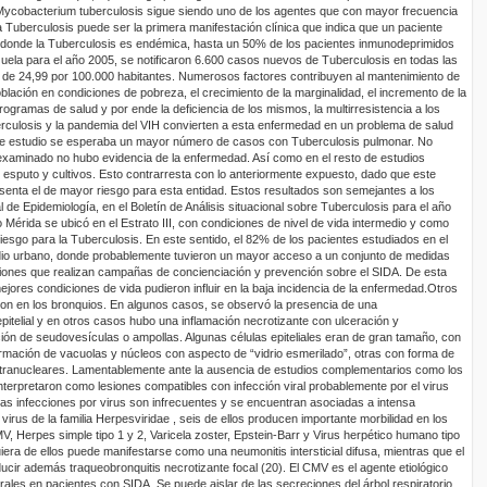
Mycobacterium
tuberculosis
sigue siendo uno de los agentes que con mayor frecuencia
a Tuberculosis puede ser la primera manifestación clínica que indica que un paciente
as donde la Tuberculosis es endémica, hasta un 50% de los pacientes inmunodeprimidos
uela para el año 2005, se notificaron 6.600 casos nuevos de Tuberculosis en todas las
a de 24,99 por 100.000 habitantes. Numerosos factores contribuyen al mantenimiento de
oblación en condiciones de pobreza, el crecimiento de la marginalidad, el incremento de la
 programas de salud y por ende la deficiencia de los mismos, la
multirresistencia
a los
erculosis y la pandemia del VIH convierten a esta enfermedad en un problema de salud
de estudio se esperaba un mayor número de casos con Tuberculosis pulmonar. No
a examinado no hubo evidencia de la enfermedad. Así como en el resto de estudios
sputo y cultivos. Esto contrarresta con lo anteriormente expuesto, dado que este
senta el de mayor riesgo para esta entidad.
Estos resultados son semejantes a los
 de Epidemiología, en el Boletín de Análisis situacional sobre Tuberculosis para el año
 Mérida se ubicó en el Estrato III, con condiciones de nivel de vida intermedio y como
iesgo para la Tuberculosis. En este sentido, el 82% de los pacientes estudiados en el
io urbano, donde probablemente tuvieron un mayor acceso a un conjunto de medidas
ciones que realizan campañas de concienciación y prevención sobre el SIDA. De esta
 mejores condiciones de vida pudieron influir en la baja incidencia de la enfermedad.
Otros
on en los bronquios. En algunos casos, se observó la presencia de una
epitelial y en otros casos hubo una inflamación necrotizante con ulceración y
ción de
seudovesículas
o ampollas. Algunas células epiteliales eran de gran tamaño, con
rmación de vacuolas y núcleos con aspecto de “vidrio esmerilado”, otras con forma de
tranucleares. Lamentablemente ante la ausencia de estudios complementarios como los
interpretaron como lesiones compatibles con infección viral probablemente por el virus
as infecciones por virus son infrecuentes y se encuentran asociadas a intensa
virus de la familia
Herpesviridae
,
seis
de ellos producen importante morbilidad en los
MV,
Herpes simple tipo 1 y 2, Varicela zoster, Epstein-
Barr
y Virus herpético humano
tipo
iera de ellos puede manifestarse como una neumonitis intersticial difusa, mientras que el
oducir además
traqueobronquitis
necrotizante focal (20).
El CMV es el agente etiológico
rales en pacientes con SIDA. Se puede aislar de las secreciones del árbol respiratorio,