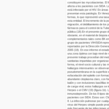
constituyen las
mycobacterias
. El
afecta a los pacientes con SIDA. L
está infectado por el HIV. En áre
presentan esta patología.
En Venez
formas, lo que representó una tas
esta entidad. El incremento de la p
migración, el debilitamiento de los
fármacos para el control de la Tub
pública (18).
En el presente grupo 
obstante, en el material de biopsi
complementarios tales como BK en e
grupo de pacientes VIH/SIDA repre
reportados por la Dirección General
2005 (18). En ese informe el estado
una zona óptima con bajo nivel de r
presente trabajo
procedían del med
sanitarias impartidas por organiza
forma, el nivel socio cultural y las
hallazgos interesantes se observar
pseudomembrana
en la superficie 
esfacelación
del epitelio con forma
abundante citoplasma claro, con fo
balón y con inclusiones
basófilas
in
de carga viral; estos hallazgos se 
Herpes
o el
CMV
(19) (
f
igura
1b
).
L
inmunodepresión. De los 8 tipos de 
pacientes con SIDA. Estos son: C
8. La infección pulmonar por cualqu
virus del Herpes simple puede pr
más frecuente de las infecciones vi