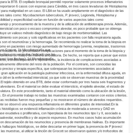
ara la BTB. El cepillado bronquial permitió reportar solamente procesos inflamatorios
e reportaron 6 casos con esporas para Cándida, en tres casos levaduras de
Histoplasma
ad para malignidad en un caso.
El LBA se ha usado ampliamente en el diagnóstico de las
es tales como:
Mycobacterium
tuberculosis, P.
jiroveci
,
Legionela
,
Histoplasma
y
sibilidad y especificidad varían en función de varios aspectos tales como
anejo y procesamiento de la muestra y de la utilización de antibioterapia previa. Además,
ipo intersticial con poco o escaso compromiso alveolar, es poco probable que se obtenga
tuye un valioso método diagnóstico de bajo riesgo de morbimortalidad. Las
miento son pocas y solo significativas en los pacientes con falla respiratoria aguda.
son el neumotórax y la hemorragia. Se recomienda no realizar la toma de la biopsia en
como en pacientes con riesgo aumentado de hemorragia (uremia, neoplasias, trastornos
 con
Grocott
.
1b
Microfotografía que
te estudio no se presentaron
complicaciones para el momento de la toma de la biopsia y
a claro con vesículas (
indicado por las
edimiento se realizó de manera ambulatoria. De hecho, se reporta que a pesar que estos
oveci
(ver flechas).
1d
Microfotografía
icos
,
trombocitopénicos
e
hipoxémicos
, la incidencia de complicaciones asociadas a
ativamente diferente del resto de la población. Por el contrario, son conocidas las
o preciso y terapia específica, que sobrepasan los inconvenientes asociados al
 gran aplicación en la patología pulmonar infecciosa, en la enfermedad difusa aguda, en
o útil en la enfermedad intersticial, ya que solo se observan muestras de la proximidad
.
El tejido obtenido en una BTB, debe estar conformado por tres hasta seis fragmentos y
veolares. En el material se debe evaluar el intersticio, el epitelio alveolar, el estado de
ulatura
. En este procedimiento, tanto el material obtenido como la ubicación de la lesión,
s.
En el presente trabajo no todas las muestras examinadas contaron con estos criterios.
as recibidas fueron muy pequeñas y no mostraron el número de alveolos requeridos.
nte se observó una respuesta inflamatoria en diferentes grados de intensidad.
En la
s histológicos se evidenció inflamación crónica de moderada a severa y DAD en
ase exudativa o proliferativa, con hiperplasia de los
neumocitos
tipo I y II, asociado a
raalveolar
,
eosin
ofílico
y de aspecto espumoso.
En muchos casos hubo acumulación
 con descamación de los
neumocitos
y presencia de membranas hialinas.
Es importante
s hallazgos histológicos, se debe descartar en primer lugar, la presencia de P
jirovec
i
las muestras, al utilizar la tinción de
Grocott
se observaron quistes y/o
trofozoitos
de