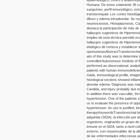
Humana. De estos solamente 36 cump
sanguíneo, perfil inmunológico, es
transbronquial
. Los cortes histológ
difuso y edema
intraalveolar
. Se re
neumocistosis
, Histoplasmosis, Ca
destaca la participación de más de 
hallazgos sugestivos de Hipertensió
empleo de esta técnica permitió eva
hallazgos sugestivos de Hipertensió
etiológico de certeza y establecer 
oportunistas
Abstract
Transbronchia
aim of this study was to determine 
controlled Autonomous Institute of
performed an observational, analytic
patients with human immunodeficienc
made, immunological profile, imagi
histological sections showed inflam
alveolar edema. Diagnosis was mad
Candida, and injury probably due t
In addition there was
vasculitis
, th
hypertension. One of the patients s
us to evaluate the presence of opp
hypertension. Its use is justified, b
therapy
Keywords
T
ransbronchial
bi
adquirida (SIDA), la infección por 
organismo, originando un grupo de
inmune en el SIDA, tanto a nivel ce
externo, son responsables de la al
de las enfermedades infecciosas p