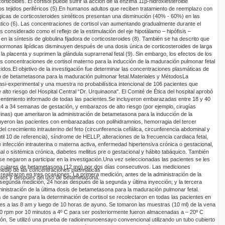
orticoides. El cortisol puede sufrir la acción de la enzima 11β-hidroxiesteroide
 tejidos periféricos (5).
En humanos adultos que reciben tratamiento de reemplazo con
gicas de corticosteroides sintéticos presentan una disminución (40% - 60%) en las
tico (6). Las concentraciones de cortisol van aumentando gradualmente durante el
onsiderado como el reflejo de la estimulación del eje hipotálamo – hipófisis –
en la síntesis de globulina fijadora de corticosteroides (8). También se ha descrito que
hormonas lipídicas disminuyen después de una dosis única de corticosteroides de larga
la placenta y suprimen la glándula suprarrenal fetal (9). Sin embargo, los efectos de los
s concentraciones de cortisol materno para la inducción de la maduración pulmonar fetal
cidos.
El objetivo de la investigación fue determinar las concentraciones plasmáticas de
o de betametasona para la maduración pulmonar fetal.
Materiales y Métodos
La
asi-experimental y una muestra no probabilística intencional de 106 pacientes que
 alto riesgo del Hospital Central “Dr. Urquinaona". El Comité de Ética del hospital aprobó
sentimiento informado de todas las pacientes.
Se incluyeron embarazadas entre 18 y 40
 a 34 semanas de gestación, y embarazos de alto riesgo (por ejemplo, cirugías
rinas) que ameritaron la administración de betametasona para la inducción de la
uyeron las pacientes con embarazadas con polihidramnios, hemorragia del tercer
el crecimiento intrauterino del feto (circunferencia cefálica, circunferencia abdominal y
til 10 de referencia), síndrome de HELLP, alteraciones de la frecuencia cardiaca fetal,
 infección intrauterina o materna activa, enfermedad hipertensiva crónica o gestacional,
l o sistémica crónica, diabetes mellitus pre o gestacional y hábito tabáquico. También
e negaron a participar en la investigación.
Una vez seleccionadas las pacientes se les
sculares de betametasona (12 mg) por dos días consecutivos. Las mediciones
medio de las concentraciones plasmáticas
realizaron en tres ocasiones: La primera medición, antes de la administración de la
antes y después del uso de betametasona
.
segunda medición, 24 horas después de la segunda y última inyección; y la tercera
ministración de la última dosis de betametasona para la maduración pulmonar fetal.
de sangre para la determinación de cortisol se recolectaron en todas las pacientes en
nes a las 8 am y luego de 10 horas de ayuno. Se tomaron las muestras (10 ml) de la vena
000 rpm por 10 minutos a 4º C para ser
posteriormente fueron almacenadas a – 20º C
ón. Se utilizó una prueba de radioinmunoensayo convencional utilizando un tubo cubierto