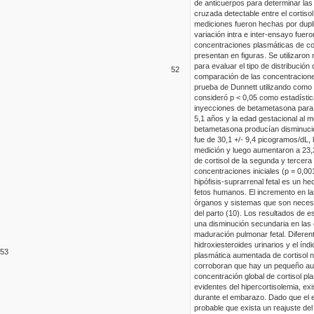
de anticuerpos para determinar las 
cruzada detectable entre el cortiso
mediciones fueron hechas por duplic
variación intra e inter-ensayo fue
concentraciones plasmáticas de co
presentan en figuras. Se utilizaro
para evaluar el tipo de distribución
52
comparación de las concentraciones 
prueba de Dunnett utilizando como 
consideró p < 0,05 como estadístic
inyecciones de betametasona para i
5,1 años y la edad gestacional al 
betametasona producían disminucion
fue de 30,1 +/- 9,4 picogramos/dL,
medición y luego aumentaron a 23,2
de cortisol de la segunda y tercera
concentraciones iniciales (p = 0,00
hipófisis-suprarrenal fetal es un h
fetos humanos. El incremento en la
órganos y sistemas que son necesar
del parto (10). Los resultados de 
una disminución secundaria en las 
maduración pulmonar fetal.
Diferen
hidroxiesteroides urinarios y el índ
5
3
plasmática aumentada de cortisol 
corroboran que hay un pequeño aume
concentración global de cortisol p
evidentes del hipercortisolemia, ex
durante el embarazo. Dado que el 
probable que exista un reajuste del 