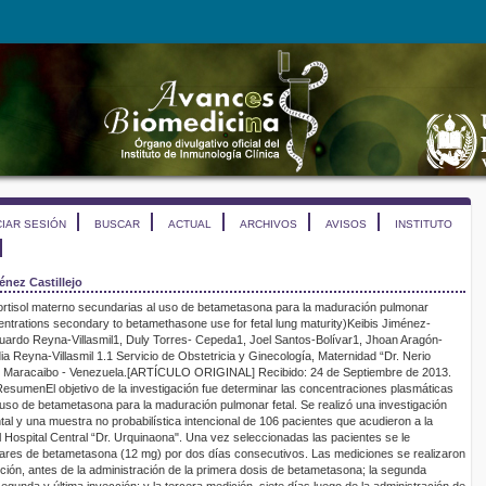
CIAR SESIÓN
BUSCAR
ACTUAL
ARCHIVOS
AVISOS
INSTITUTO
énez Castillejo
rtisol materno secundarias al uso de betametasona para la maduración pulmonar
entrations secondary to betamethasone use for fetal lung maturity
)
Keibis Jiménez-
uardo Reyna-Villasmil
1
, Duly Torres- Cepeda
1
, Joel Santos-Bolívar
1
, Jhoan Aragón-
ia Reyna-Villasmil
1
.
1
Servicio de Obstetricia y Ginecología, Maternidad “Dr. Nerio
, Maracaibo - Venezuela.
[
ARTÍCULO ORIGINAL
]
Recibido
:
2
4
de
Septiembre
de 201
3
.
Resumen
El objetivo de la investigación fue determinar las concentraciones plasmáticas
 uso de betametasona para la maduración pulmonar fetal. Se realizó una investigación
al y una muestra no probabilística intencional de 106 pacientes que acudieron a la
el Hospital Central “Dr. Urquinaona". Una vez seleccionadas las pacientes se le
lares de betametasona (12 mg) por dos días consecutivos. Las mediciones se realizaron
ción, antes de la administración de la primera dosis de betametasona; la segunda
gunda y última inyección; y la tercera medición, siete días luego de la administración de