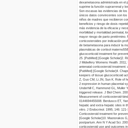
dexametasona administrada en el p
suprime la función suprarrenal y lo
Son escasas las evidencias de los 
únicos datos convincentes son los 
niños de madres que recibieron cor
beneficios y riesgo de dosis repet
más evidencia de la eficacia y nece
morbilidad y mortalidad perinatal, 
mayor riesgo de parto pretérmino. 
corticosteroides por indicación prof
de betametasona para inducir la ma
plasmáticas de cortisol materno
55
glucocorticoid treatment for preven
25.
[PubMed]
[Google Scholar]
2. R
J Mid
wifery Womens Health. 2011;
antenatal corticosteroid treatment
[PubMed]
[Google Scholar]
4. Chapm
keepers of tissue glucocorticoid
act
Z, Guo CM, Li JN, Sun K. Role of 
2 expression in human placental sy
Underhill C, Hammond GL, Muller YA.
triggered re
lease. J Biol Chem. 200
Measurement of corticosteroid-bindi
0
1446944
5
5
0
0
8. Berdusco ET, Yan
hepatic and extra-hepatic sites in t
vitro. J Endocrinol. 1995; 146
:
121-
Corticosteroid treatment for preven
[Google Scholar]
10. Mastorakos G, 
postpartum. Ann N Y Acad Sci. 200
corticosteroid use and outcomes in