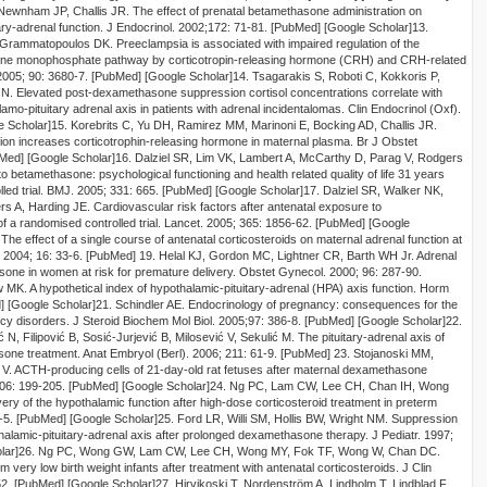
ewnham JP, Challis JR. The effect of prenatal betamethasone administration on
ary-adrenal fun
ction. J Endocrinol. 2002;172
:
71-81.
[PubMed]
[Google Scholar]
13.
, Grammatopoulos DK. Preeclampsia is associated with impaired regulation of the
nosine monophosphate pathway by corticotropin-releasing hormone (CRH) and CRH-related
2005; 90
:
3680-7.
[PubMed]
[Google Scholar]
14. Tsagarakis S, Roboti C, Kokkoris P,
os N. Elevated post-dexamethasone suppression cortisol concentrations correlate with
lamo-pituitary adrenal axis in patients with adrenal incidentalomas. C
lin Endocrinol (Oxf).
e Scholar]
15. Korebrits C, Yu DH, Ramirez MM, Marinoni E, Bocking AD, Challis JR.
tion increases corticotrophin-releasing hormone in maternal plasma. B
r J Obstet
Med]
[Google Scholar]
16. Dalziel SR, Lim VK, Lambert A, McCarthy D, Parag V, Rodgers
 to betamethasone: psychological
functioning and health related quality of life 31 years
lled trial. BMJ. 2005; 331
:
665.
[PubMed]
[Google Scholar]
17. Dalziel SR, Walker NK,
s A, Harding JE. Cardiovascular risk factors after antenatal exposure to
f a randomised controll
ed trial. Lancet. 2005; 365
:
1856-62.
[PubMed]
[Google
e effect of a single course of antenatal corticosteroids on maternal adrenal function at
 2004; 16
:
33-6.
[PubMed]
19. Helal KJ, Gordon MC, Lightner CR, Barth WH Jr. Adrenal
one in women at risk for premature deli
very. Obstet Gynecol. 2000; 96
:
287-90.
 MK. A hypothetical index of hypothalamic-pituitary-adrenal (HPA) axis func
tion. Horm
]
[Google Scholar]
21. Schindler AE. Endocrinology of pregnancy: consequences for the
cy disorders. J Ster
oid Biochem Mol Biol. 2005;97
:
386-8.
[PubMed]
[Google Scholar]
22.
N, Filipović B, Sosić-Jurjević B, Milosević V, Sekulić M. The pituitary-adrenal axis of
asone treatment.
Anat Embryol (Berl). 2006; 211
:
61-9.
[PubMed]
23. Stojanoski MM,
ić V. ACTH-producing cells of 21-day-old rat fetuses after maternal dexamethasone
106
:
199-205.
[PubMed]
[Google Scholar]
24. Ng PC, Lam CW, Lee CH, Chan IH, Wong
ry of the hypothalamic function after high-dose corticosteroid treatment in preterm
-5.
[PubMed]
[Google Scholar]
25. Ford LR, Willi SM, Hollis BW, Wright NM. Suppression
halamic-pituitary-adrenal axis after prolonged dexamethasone
therapy. J Pediatr. 1997;
lar]
26. Ng PC, Wong GW, Lam CW, Lee CH, Wong MY, Fok TF, Wong W, Chan DC.
rm very low birth weight
infants after treatment with antenatal corticosteroids. J Cl
in
2.
[PubMed]
[Google Scholar]
27. Hirvikoski T, Nordenström A, Lindholm T, Lindblad F,