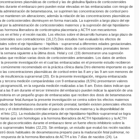
oncentraciones plasmáticas de cortisol y las de globulina fijadora de corticosteroides
tes durante el embarazo pero pueden estar elevadas en las embarazadas con riesgo de
 la administración de betametasona, se suprimen las concentraciones de
cortisol pero
a se mantienen sin alteraciones; además la relación de las concentraciones plasmáticas
dora de corticosteroides disminuyen en forma marcada. La supresión a largo plazo del eje
tal por la administración de corticosteroides maternos y la supresión del eje hipotálamo-
 las hormona liberadora de corticotropina placentaria y ACTH son mecanismos
os en el feto y el recién nacido. Los efectos sobre el desarrollo humano a largo plazo de
osteroides son contradictorios (16,17).
Dos estudios han evaluado los efectos de
tales sobre el eje hipotálamo – hipófisis - suprarrenal a diferentes edades gestacionales.
e las embarazadas que reciben múltiples dosis de corticosteroides prenatales tienen
 la semana siguiente a la última dosis. Helal y col. (19) demostraron una supresión
das que recibían varias dosis de corticosteroides antenatales. Los datos de ambos
 la presente investigación en el cual las embarazadas en el presente estudio recibieron
 comúnmente recomendado en la práctica clínica diaria.
Otro elemento importante es que
 las concentraciones plasmáticas de cortisol entre las 8 am y las 9 am son menores de
de insuficiencia suprarrenal (20). En la presente investigación, ninguna embarazada
ra y tercera medición comparándolas con 9 embarazadas (8,5%) presentaron valores
 picogramos/dL en la segunda medición realizadas a las 8 am. Estos datos indican que
al a las 8 am durante el tercer trimestre del embarazo pueden indicar la aparición de una
transitoria en un pequeño grupo de embarazadas que reciben dos dosis de betametasona
pulmonar fetal.
Aunque la presente investigación se centra sobre los efectos maternos
ado de betametasona durante el periodo
prenatal, también existen potenciales efectos
asto y el citotrofoblasto controlan el paso de cortisona materna y la disponibilidad de
 el feto (21). La modulación placentaria del eje hipotálamo-hipófisis-suprarrenal se logra
ntarias que son homologas a la hormona liberadora de ACTH hipotalámico y la ACTH
eso de glucocorticoides durante el embarazo tiene un fuerte efecto inhibitorio sobre la
as suprarrenales fetales (22,23). Sin embargo, un estudio que evaluó los recién nacidos
stró dosis habituales de dexametasona preparto para la maduración fetal pulmonar, no
 respuesta de la hormona liberadora de ACTH a los 7 días de nacidos (24). La