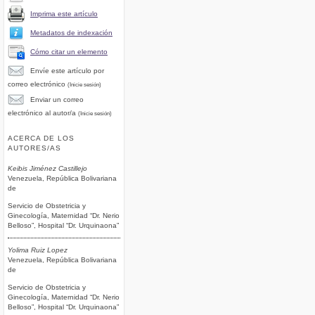
Imprima este artículo
Metadatos de indexación
Cómo citar un elemento
Envíe este artículo por
correo electrónico
(Inicie sesión)
Enviar un correo
electrónico al autor/a
(Inicie sesión)
ACERCA DE LOS
AUTORES/AS
Keibis Jiménez Castillejo
Venezuela, República Bolivariana
de
Servicio de Obstetricia y
Ginecología, Maternidad “Dr. Nerio
Belloso”, Hospital “Dr. Urquinaona”
Yolima Ruiz Lopez
Venezuela, República Bolivariana
de
Servicio de Obstetricia y
Ginecología, Maternidad “Dr. Nerio
Belloso”, Hospital “Dr. Urquinaona”