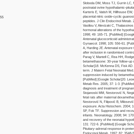
Sloboda DM, Moss TJ, Gurrin LC, N
postnatal ovine hypothalamic-pituit
Karteris E, Vatish M, Hillhouse EW
placental nitric oxide-cyclic gua
5
5
peptides. J C
lin Endocrinol Metab. 
Vasiliou V, Alevizaki C, Thalassin
hormonal alterations of the hypotha
1998; 49
:
165-71.
[PubMed]
[Googl
Antenatal glucocorticoid administra
Gynaecol. 1998; 105
:
556-61.
[Pub
A, Harding JE. Antenatal exposure
after inclusion in randomised contr
o
Parag V, Mantell C, Rea HH, Rodger
betamethasone: 30-year follow-up o
Scholar]
18. McKenna DS, Fisk AD. Th
term. J Mater
n Fetal Neonatal Med.
suppression induced by betamethas
[PubMed]
[Google Scholar]
20. Leow
Metab Res. 2005; 37
:
1-3.
[PubMed
diagnosis and treatment of pregnan
Stojanoski MM, Nestorović N, Negić 
fetal rats after maternal dexameth
Nestorović N, Filipović B, Milosev
expos
ure. Acta Histochem. 2004; 
SP, Fok TF. Suppression and recove
infants. Neonatology. 2008; 94
:
170
and recovery of the neonatal hypot
131
:
722-6.
[PubMed]
[Google Scho
Pituitary-adrenal response in prete
Endocrinol Metab. 1997; 82
:
3548-5