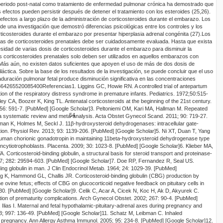
eriodo post-natal como tratamiento de enfermedad pulmonar crónica ha demostrado que
s efectos pueden persistir después de detener el tratamiento con los esteroides (25,26).
efectos a largo plazo de la administración de corticosteroides durante el embarazo. Los
de una investigación que demostró diferencias psicológicas entre los controles y los
ticosteroides durante el embarazo por presentar hiperplasia adrenal congénita (27).
Los
idas de corticosteroides prenatales debe ser cuidadosamente evaluada. Hasta que exista
sidad de varias dosis de corticosteroides durante el embarazo para disminuir la
los corticosteroides prenatales solo deben ser utilizados en aquellos embarazos con
Más aún, no existen datos suficientes que apoyen el uso de más de dos dosis de
iláctica.
Sobre la base de los resultados de la investigación, se puede concluir que el uso
duración pulmonar fetal produce disminución significativa en las concentraciones
86426
552008
5
4
0
0
Referencias
1. Liggins GC, Howie RN. A controlled trial of antepartum
tion of the respiratory distress syndrome in premature infants. Pediatrics. 1972;50:515-
iley CA, Boozer K, King TL. Antenatal corticosteroids at the beginning of the 21st century.
 56
:
591-7.
[PubMed]
[Google Scholar]
3. Peltoniemi OM, Kari MA, Hallman M. Repeated
5
4
: a systematic review and meta-analysis. Acta
Obstet Gynecol Scand. 2011; 90
:
719-27.
an K, Holmes M, Seckl J. 11β-hydroxysteroid dehydrogenases: intracellular gate-
ion. Physiol Rev. 2013; 93
:
1139-206.
[PubMed]
[Google Scholar]
5. Ni XT, Duan T, Yang
human chorionic gonadotropin in maintaining 11beta-hydroxysteroid dehydrogenase type
ncytiotro
phoblasts. Placenta. 2009; 30
:
1023-8.
[PubMed]
[Google Scholar]
6. Klieber MA,
 Corticosteroid-binding globulin, a structural basis for steroid transport and proteinase-
7; 282
:
29594-603.
[PubMed]
[Google Scholar]
7. Doe RP, Fernandez R, Seal US.
ng globulin in man. J Clin Endocrinol Metab. 1964;
24:
1029-39.
[PubMed]
g K, Hammond GL, Challis JR. Corticosteroid-binding globulin (CBG) production by
he ovine fetus; effects of CBG on glucocorticoid negative feedback on pituitary cells in
30.
[PubMed]
[Google Scholar]
9. Celik C, Acar A, Cicek N, Koc H, Ak D, Akyurek C.
tion of prematurity complications.
Arch Gynecol Obstet. 2002; 267
:
90-4.
[PubMed]
Ilias I. Maternal and fetal hypothalamic-pituitary-adrenal axes during pregnancy and
3;
997:
136-49.
[PubMed]
[Google Scholar]
11. Schatz M, Leibman C. Inhaled
 pregnancy. Ann Al
lergy Asthma Immunol. 2005; 95
:
234-8.
[PubMed]
[Google Scholar]
12.