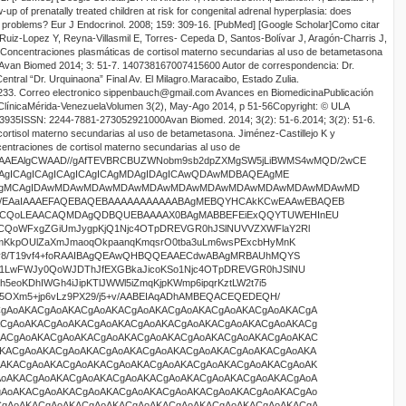
-up of prenatally treated children at risk for congenital adrenal hyperplasia: does
l problems?
Eur J Endocrinol. 2008; 159
:
309-16.
[PubMed]
[Google Scholar]
Como citar
 Ruiz-Lopez Y, Reyna-Villasmil E, Torres- Cepeda D, Santos-Bolívar J, Aragón-Charris J,
N. Concentraciones plasmáticas de cortisol materno secundarias al uso de betametasona
Avan Biomed 201
4
;
3
:
51-7
.
1407381
6700741
5
6
0
0
Autor de correspondencia:
Dr.
entral “Dr. Urquinaona” Final Av. El Milagro.Maracaibo, Estado Zulia.
3. Correo electronico
sippenbauch@gmail.com
Avances en Biomedicina
Publicación
Clínica
Mérida-Venezuela
Volumen
3
(
2
),
May-Ago
201
4
, p
51
-
56
Copyright: © ULA
E3935
ISSN: 2244-7881
-27305
29210
0
0
Avan Biomed
.
201
4
;
3
(
2
):
51
-
6
.
201
4
;
3
(
2
):
51-6
.
ortisol materno secundarias al uso de betametasona
.
Jiménez-Castillejo
K
y
ntraciones de cortisol materno secundarias al uso de
KACgAoAKACgAoAKACgAoAKACgAoAKACgA oAKACgAoAKACgAoAKACgAoAKACgAoAKACgAoAKACgAoAKACgAoAKACgAoAKACgAoAKACgAoAKACg AoAKACgAoAKACgAoAKACgAoAKACgAoAKACgAoAKACgAoAKACgAoAKACgAoAKACgAoAKACgAoAKAC gAoAKACgAoAKACgAoAKACgAoAKACgAoAKACgAoAKACgAoAKACgAoAKACgAoAKACgAoAKACgAoAKA CgAoAKACgAoAKACgAoAKACgAoAKACgAoAKACgAoAKACgAoAKACgAoAKACgAoAKACgAoAKACgAoAK ACgAoAKACgAoAKACgAoAKACgAoAKACgAoAKACgAoAKACgAoAKACgAoAKACgAoAKACgAoAKACgAoA KACgAoAKACgAoAKACgAoAKACgAoAKACgAoAKACgAoAKACgAoAKACgAoAKACgAoAKACgAoAKACgAo AKACgAoAKACgAoAKACgAoAKACgAoAKACgAoAKACgAoAKACgAoAKACgAoAKACgAoAKACgAoAKACgA oAKACgAoAKACgAoAKACgAoAKACgAoAKACgAoAKACgAoAKACgAoAKACgAoAKACgAoAKACgAoAKACg AoAKACgAoAKACgAoAKACgAoAKACgAoAKACgAoAKACgAoAKACgAoAKACgAoAKACgAoAKACgAoAKAC gAoAKACgAoAKACgAoAKACgAoAKACgAoAKACgAoAKACgAoAKACgAoAKACgAoAKACgAoAKACgAoAKA CgAoAKACgAoAKACgAoAKACgAoAKACgAoAKACgAoAKACgAoAKACgAoAKACgAoAKACgAoAKACgAoAK ACgAoAKACgAoAKACgAoAKACgAoAKACgAoAKACgAoAKACgAoAKACgAoAKACgAoAKACgAoAKACgAoA KACgAoAKACgAoAKACgAoAKACgAoAKACgAoAKACgAoAKACgAoAKACgAoAKACgAoAKACgAoAKACgAo AKACgAoAKACgAoA8f+Nfx7+E/wCzt4V0/wAa/GLxX/wh/hjVPEFr4WsdT/sLxL4g8/Xb3TtV1a1s fsXhbR9Su4t+n6JqkvnSQJCv2XY0geSNZADn/gX+1H8Cf2k/+Ep/4Up45/4TP/hC/wCxP+El/wCK Z8Y+HP7M/wCEj/tf+xv+Rs8P6X9s+0f2Fqv/AB6+f5f2X97s82PzADzDTP8Agod+xbqvjKTwJa/t AeD4tbh1DVtMa91O18R6L4NNzosd7JeSR/EXWNEtfCc2nyLYTi0v49aa1v2e3WxmuWvLcTgH2fQA UAFABQAUAFABQAUAFABQAUAFABQAUAFABQAUAFABQAUAFABQAUAFABQAUAFABQAUAFABQAUAFABQ AUAFABQAUAFABQAUAFABQAUAFABQAUAFABQAUAFABQAUAFABQAUAFABQAUAFABQAUAFABQAUAFAB QAUAFABQAUAFABQAUAFABQAUAFABQAUAFABQAUAFABQAUAFABQAUAFABQAUAFABQAUAFABQAUAFA BQAUAFABQAUAFABQAUAFABQAUAfAH7R/w2/aO8aftP8A7P8A4++Dngn4ftpHwI+H/wAZNZsfGvxL 8c3WkeFdW8d/Fnw+3gG18J3fhvwtoeq+JG/sK2sdL8RyTR29vZ6pbXN1pq6npV3BHNOAeX6/+0l+ 0LpXh79rX4CfHvw/4P8AB/xo8IfsofEv48/Db4k/AbWdftvBupeDbbwze+H0vbJ/EGrN4m8N+MNH 8cO6292y2zTtY3UkdvZx6fY33iIA7D/hE/Cv/DqD+x/+Ea8P/wBkf8MQf8JZ/ZX9jad/Z3/CVf8A Cn/+E6/4SX7D9m8n/hIP+E2/4qH+0dn2n+1f+Jh5n2v99QB9X/syatquvfs2/s+a7rup6hrWt618 D/hPq2saxq15c6jqurarqPgPQLzUNT1PULySSe/1C6u5pp5rieR5JZJXd2ZmJIBz/wAb/wBpC2+C Wq6Ho6fBD9o/4vXesafcanNN8EPhFqvjnStBto7kWtrHrmuzXmnabFqF5Kl40dhaXd5dRR2RmvIb WG8sXvwDA+CH7Xng342ePtc+FrfDb44fB/4haN4Pt/H8HhT43/DuTwJquveDZdaPh268Q6HHDquo pLp9prb2dnI129m0sl6BZrdCzvjYAH1fQAUAFABQAUAFABQAUAFABQAUAFABQAUAFABQAUAFABQA UAFABQAUAFABQAUAFABQAUAFABQAUAFABQAUAFABQAUAFABQAUAFABQAUAFABQAUAFABQAUAFABQ AUAFABQAUAFABQAUAFABQAUAFABQAUAFABQAUAFABQAUAFABQAUAFABQAUAFABQAUAFABQAUAFAB QAUAFABQAUAFABQAUAFABQAUAFABQAUAFABQAUAFABQAUAFABQAUAfIHx8+F/wC01dfEfwb8Xv2Z /ix4f0nVtK8P3vgnxj8HfjFeeKLj4HeKNCuZdS1Sy8Vw6X4Ttpr/AEr4gWOr3NtG19bLDNeWltZQ G+tbSxvbDxGAc/8ADj9mLxt4m8VfE74qftZa18P/ABx49+KvwfX4CXHhH4W6b4v8M+BPAvwnuNR8 QXPinwpoWvX2vxa14n/4Sme/0zV7rU9StLTUtLvEu7TTLwWDRBQDw/U/2bv29ofhHH+yxo3xh/Zw vvggfB+k/Cmb4p6n4I8a6R8bY/hfNY2Wj67p8fgy1uNR8Hy6hZ+F5NQ8OWm6+juL2xtbe7m1Ow1i 6fULMA/S/wAJ+FtC8DeFfDXgrwtY/wBl+GPB/h/RvC3hzTPtV5e/2doXh/TrbSdIsftmo3E93d/Z 9PtLeLzrqeaaTy98sjuzMQDoKAPgD/nKb/3YB/78VQB9/wBABQAUAFABQAUAFABQAUAFABQAUAFA BQAUAFABQAUAFABQAUAFABQAUAFABQAUAFABQAUAFABQAUAFABQAUAFABQAUAFABQAUAFABQAUAF ABQAUAFABQAUAFABQAUAFABQAUAFABQAUAFABQAUAFABQAUAFABQAUAFABQAUAFABQAUAFABQAUA FABQAUAFABQAUAFABQAUAFABQAUAFABQAUAFABQAUAFABQAUAFABQAUAFABQAUAFABQAUAFABQAU AFAHwB/zlN/7sA/9+KoA+/6ACgAoAKACgAoAKACgAoAKACgAoAKACgAoAKACgAoAKACgAoAKACgA oAKACgAoAKACgAoAKACgAoAKACgAoAKACgAoAKACgAoAKACgAoAKACgAoAKACgAoAKACgAoAKACg AoAKACgAoAKACgAoAKACgAoAKACgAoAKACgAoAKACgAoAKACgAoAKACgAoAKACgAoAKACgAoAKAC gAoAKACgAoAKACgAoAKACgAoAKACgAoAKACgAoAKACgAoAKACgAoAKAPgD/nKb/3YB/78VQB9/0A FABQAUAFABQAUAFABQAUAFABQAUAFABQAUAFABQAUAFABQAUAFABQAUAFABQAUAFABQAUAFABQAU AFABQAUAFABQAUAFABQAUAFABQAUAFABQAUAFABQAUAFABQAUAFABQAUAFABQAUAFABQAUAFABQA UAFABQAUAFABQAUAFABQAUAFABQAUAFABQAUAFABQAUAFABQAUAFABQAUAFABQAUAFABQAUAFABQ AUAFABQAUAFABQAUAFABQAUAFABQAUAfAH/OU3/uwD/34qgD7/oAKACgAoAKACgAoAKACgAoAKAC gAoAKACgAoAKACgAoAKACgAoAKACgAoAKACgAoAKACgAoAKACgAoAKACgAoAKACgAoAKACgAoAKA CgAoAKACgAoAKACgAoAKACgAoAKACgAoAKACgAoAKACgAoAKACgAoAKACgAoAKACgAoAKACgAoAK ACgAoAKACgAoAKACgAoAKACgAoAKACgAoAKACgAoAKACgAoAKACgAoAKACgAoAKACgAoAKACgAoA KACgAoA+AP8AnKb/AN2Af+/FUAff9ABQAUAFABQAUAFABQAUAFABQAUAFABQAUAFABQAUAFABQAU AFABQAUAFABQAUAFABQAUAFABQAUAFABQAUAFABQAUAFABQAUAFABQAUAFABQAUAFABQAUAFABQA UAFABQAUAFABQAUAFABQAUAFABQAUAFABQAUAFABQAUAFABQAUAFABQAUAFABQAUAFABQAUAFABQ AUAFABQAUAFABQAUAFABQAUAFABQAUAFABQAUAFABQAUAFABQAUAFABQAUAFAHwB/wA5Tf8AuwD/ AN+KoA+/6ACgAoAKACgAoAKACgAoAKACgAoAKACgAoAKACgAoAKACgAoAKACgAoAKACgAoAKACgA oAKACgAoAKACgAoAKACgAoAKACgAoAKACgAoAKACgAoAKACgAoAKACgAoAKACgAoAKACgAoAKACg AoAKACgAoAKACgAoAKACgAoAKACgAoAKACgAoAKACgAoAKACgAoAKACgAoAKACgAoAKACgAoAKAC gAoAKACgAoAKACgAoAKACgAoAKACgAoAKACgAoAKAPgD/nKb/wB2Af8AvxVAH3/QAUAFABQAUAFA BQAUAFABQAUAFABQAUAFABQAUAFABQAUAFABQAUAFABQAUAFABQAUAFABQAUAFABQAUAFABQAUAF ABQAUAFABQAUAFABQAUAFABQAUAFABQAUAFABQAUAFABQAUAFABQAUAFABQAUAFABQAUAFABQAUA FABQAUAFABQAUAFABQAUAFABQAUAFABQAUAFABQAUAFABQAUAFABQAUAFABQAUAFABQAUAFABQAU AFABQAUAFABQAUAFABQB8Af85Tf+7AP/AH4qgD7/AKACgAoAKACgAoAKACgAoAKACgAoAKACgAoA KACgAoAKACgAoAKACgAoAKACgAoAKACgAoAKACgAoAKACgAoAKACgAoAKACgAoAKACgAoAKACgAo AKACgAoAKACgAoAKACgAoAKACgAoAKACgAoAKACgAoAKACgAoAKACgAoAKACgAoAKACgAoAKACgA oAKACgAoAKACgAoAKACgAoAKACgAoAKACgAoAKACgAoAKACgAoAKACgAoAKACgAoAKACgAoAKAPg D/nKb/3YB/78VQB9/wBABQAUAFABQAUAFABQAUAFABQAUAFABQAUAFABQAUAFABQAUAFABQAUAFA BQAUAFABQAUAFABQAUAFABQAUAFABQAUAFABQAUAFABQAUAFABQAUAFABQAUAFABQAUAFABQAUAF ABQAUAFABQAUAFABQAUAFABQAUAFABQAUAFABQAUAFABQAUAFABQAUAFABQAUAFABQAUAFABQAUA FABQAUAFABQAUAFABQAUAFABQAUAFABQAUAFABQAUAFABQAUAFAHwB/zlN/7sA/9+KoA+/6ACgAo AKACgAoAKACgAoAKACgAoAKACgAoAKACgAoAKACgAoAKACgAoAKACgAoAKACgAoAKACgAoAKACgA oAKACgAoAKACgAoAKACgAoAKACgAoAKACgAoAKACgAoAKACgAoAKACgAoAKACgAoAKACgAoAKACg AoAKACgAoAKACgAoAKACgAoAKACgAoAKACgAoAKACgAoAKACgAoAKACgAoAKACgAoAKACgAoAKAC gAoAKACgAoAKACgAoAKACgAoAKAPgD/nKb/3YB/78VQB9/0AFABQAUAFABQAUAFABQAUAFABQAUA FABQAUAFABQAUAFABQAUAFABQAUAFABQAUAFABQAUAFABQAUAFABQAUAFABQAUAFABQAUAFABQAU AFABQAUAFABQAUAFABQAUAFABQAUAFABQAUAFABQAUAFABQAUAFABQAUAFABQAUAFABQAUAFABQA UAFABQAUAFABQAUAFABQAUAFABQAUAFABQAUAFABQAUAFABQAUAFABQAUAFABQAUAFABQAUAFABQ AUAfAH/OU3/uwD/34qgD7/oAKACgAoAKACgAoAKACgAoAKACgAoAKACgAoAKACgAoAKACgAoAKAC gAoAKACgAoAKACgAoAKACgAoAKACgAoAKACgAoAKACgAoAKACgAoAKACgAoAKACgAoAKACgAoAKA CgAoAKACgAoAKACgAoAKACgAoAKACgAoAKACgAoAKACgAoAKACgAoAKACgAoAKACgAoAKACgAoAK ACgAoAKACgAoAKACgAoAKACgAoAKACgAoAKACgAoAKAPm/8AaY+N+q/B3wbY6f8AD3Q9P8efHj4i 6gPCvwQ+FtxcXMdz4y8TNJbNq2q3cVkFe28H+FdEnuPEGt6jd3WkadBa2CW13rGlyanbXIAPjD9l rx18R/ht+zt/wUI8d+JPFv8AwtD4m/Cb4/8A7Tt9J4t8U6fLaWfizXfhT8LvB1tpNxfaBpmpJ/Y3 h+X/AIRqxgi0TTb6CHT7BItPsZYYLWExgHmGmfsZ/B7RP2JpP2otGvvihpH7TE37OGrftAzfHjTP it45sPiHL4+1/wCH178SNdeS5tdYj019P1KXUtQ0C7Laab250i/uBNevqk76owB+r3wQ8a6r8Svg v8IfiNrtvp9prfj74X+APGusWukxXMGlW2q+KvCmk67qFvpkF5d3U8Onx3d/MkKT3NxIsaoHlkYF 2APUKAPgD/nKb/3YB/78VQB9/wBABQAUAFABQAUAFABQAUAFABQAUAFABQAUAFABQAUAFABQAUAF ABQAUAFABQAUAFABQAUAFABQAUAFABQAUAFABQAUAFABQAUAFABQAUAFABQAUAFABQAUAFABQAUA FABQAUAFABQAUAFABQAUAFABQAUAFABQAUAFABQAUAFABQAUAFABQAUAFABQAUAFABQAUAFABQAU AFABQAUAFABQAUAFABQAUAFABQAUAFABQAUAFABQAUAFABQB8gfGv9jbwr8aPinp/wAY/wDhb/x/ +E3jaw+H9r8M/t3wU8f6d4E+2+FbXxFqvin7JqFz/wAIvfX9z52r6r5ksX21bZ/7NsW+ziW38xwD 4/8A2UP2O/FUHhX9t/w54p8ffH/Qv+FifED9pX4KeHLf4l32o6n4V8TeFfFuneHLHSP2ibvwtqOn 6T/wnXxA1HFwsniu1v7a21O2hureIxbmljAM/U/jB8bdJ/ZQj/Y9uv2L/wBo+T40S/A/Sf2eV1TT ND0PWfgktzrXg+y+H1n4tk+M+jatdaRDp8fh2/g1u7SS3W1sL5LjR77UraOzuNWgAP1P+E/gX/hV /wALPhp8M/7U/tz/AIV38P8Awb4F/tv7D/Zn9sf8Il4d03QP7U/s37Xd/wBn/a/7P8/7N9qufK87 y/Ok272APL/jf+yL+zp+0bquh678ZPhnp/i7W/Dmn3Gk6VrEWteKPDGqx6Vc3IvDpl5qHhDXNKuN W0+C7NxPbW9/Jcx2kmoX72qwtqF0bgA+MPgp8BPhP+zt/wAFJNQ8FfBzwp/wh3hjVP2ILrxTfaZ/ bviXxB5+u3vx50rSbq++2eKdY1K7i36fomlxeTHOkK/Zd6xh5JGkAP1foAKACgAoAKACgAoAKACg AoAKACgAoAKACgAoAKACgAoAKACgD5/+Ofx9/wCFG/8ACLf8WV+P/wAX/wDhJ/7b/wCSF/Dj/hYH /CO/2L/ZH/I0/wDE5sP7I+3/ANr/AOg/637R/Zl/9z7P84B8waj/AMFJvCuj674c8Lat+yh+2/pf ibxf/a//AAiXhzUfgVp1jrvij/hH7NNR17/hHNIufHaXet/2bp8sd1efYopvs0MiyzbEYMQD6A+C n7Tn/C6PFWoeFv8Ahnr9p/4TfYPD91r/APwkfxr+E3/CB+Fb37LqOlad/Ymn6v8A2/ffafEE39q/ aorPyl322m30u8fZ9rgH0/QAUAFABQAUAFABQAUAFABQAUAFABQAUAFABQAUAFABQAU