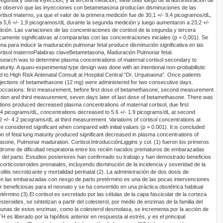
Se observó que las inyecciones con betametasona producían disminuciones de las
isol materno, ya que el valor de la primera medición fue de 30,1 +/- 9,4 picogramos/dL,
 5,6 +/- 1,9 picogramos/dL durante la segunda medición y luego aumentaron a 23,2 +/-
ición. Las variaciones de las concentraciones de cortisol de la segunda y tercera
amente significativas al compararlas con las concentraciones iniciales (p = 0,001). Se
a para inducir la maduración pulmonar fetal produce disminución significativa en las
rtisol materno
Palabras clave
Betametasona, Maduración Pulmonar fetal.
esearch was to determine plasma concentrations of maternal cortisol secondary to
turity. A quasi-experimental type design was done with an intentional non-probabilistic
 to High Risk Antenatal Consult at Hospital Central “Dr. Urquinaona". Once patients
njections of betamethasone (12 mg) were administered for two consecutive days.
ccasions: first measurement, before first dose of betamethasone; second measurement
ection and third measurement, seven days later of last dose of betamethasone. There was
ions produced decreased plasma concentrations of maternal cortisol, due first
4 picograms/dL, concentrations decreased to 5.6 +/- 1.9 picograms/dL at second
+/- 4.2 picograms/dL at third measurement. Variations of cortisol concentrations at
considered significant when compared with initial values (p = 0.001). It is concluded
n of fetal lung maturity produced significant decreased in plasma concentrations of
sone, Pulmonar maduration. Cortisol
.
Introducción
Liggins y col. (1) fueron los primeros
ndrome de dificultad respiratoria entre los recién nacidos prematuros de embarazadas
s del parto. Estudios posteriores han confirmado su trabajo y han demostrado beneficios
 corticosteroides prenatales, incluyendo disminución de la incidencia y severidad de la
olitis necrotizante y mortalidad perinatal (2). La administración de dos dosis de
en las embarazadas con riesgo de parto pretérmino es una de las pocas intervenciones
 beneficiosas para el neonato y se ha convertido en una práctica obstétrica habitual
etérmino (3).
El cortisol es secretado por las células de la capa fascicular de la corteza
roides, se sintetizan a partir del colesterol, por medio de enzimas de la familia del
gunas de estos enzimas, como la colesterol desmolasa, se incrementa por la acción de
H es liberado por la hipófisis anterior en respuesta al estrés, y es el principal