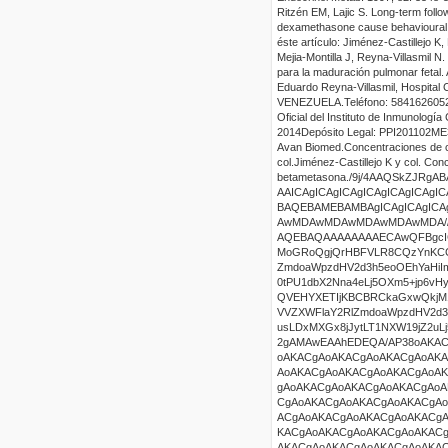
Ritzén EM, Lajic S. Long-term follow
dexamethasone cause behavioura
éste artículo:
Jiménez-Castillejo K,
Mejia-Montilla J, Reyna-Villasmil 
para la maduración pulmonar fetal.
Eduardo Reyna-Villasmil, Hospital C
VENEZUELA.Teléfono: 58416260523
Oficial del Instituto de Inmunología 
201
4
Depósito Legal: PPI201102M
Avan Biomed
.
Concentraciones de c
col.
J
iménez-Castillejo K y col.
Conce
betametasona
.
/9j/4AAQSkZJRgABAAEAlgCWAAD//gAfTEVBRCBUZWNobm9sb2dpZXMgSW5jLiBWMS4wMQD/2wCE AAICAgICAgICAgICAgICAgICAgICAgICAgICAgICAgICAgICAgMDAgIDAgICAwQDAwMDBAQEAgME BAQEBAMEBAMBAgICAgICAgICAgMCAgIDAwMDAwMDAwMDAwMDAwMDAwMDAwMDAwMDAwMDAwMDAwMD AwMDAwMDAwMDAwMDAwMDA//EAaIAAAEFAQEBAQEBAAAAAAAAAAABAgMEBQYHCAkKCwEAAwEBAQEB AQEBAQAAAAAAAAECAwQFBgcICQoLEAACAQMDAgQDBQUEBAAAAX0BAgMABBEFEiExQQYTUWEHInEU MoGRoQgjQrHBFVLR8CQzYnKCCQoWFxgZGiUmJygpKjQ1Njc4OTpDREVGR0hJSlNUVVZXWFlaY2Rl ZmdoaWpzdHV2d3h5eoOEhYaHiImKkpOUlZaXmJmaoqOkpaanqKmqsrO0tba3uLm6wsPExcbHyMnK 0tPU1dbX2Nna4eLj5OXm5+jp6vHy8/T19vf4+foRAAIBAgQEAwQHBQQEAAECdwABAgMRBAUhMQYS QVEHYXETIjKBCBRCkaGxwQkjM1LwFWJy0QoWJDThJfEXGBkaJicoKSo1Njc4OTpDREVGR0hJSlNU VVZXWFlaY2RlZmdoaWpzdHV2d3h5eoKDhIWGh4iJipKTlJWWl5iZmqKjpKWmp6ipqrKztLW2t7i5 usLDxMXGx8jJytLT1NXW19jZ2uLj5OXm5+jp6vLz9PX29/j5+v/AABEIAqADhAMBEQACEQEDEQH/ 2gAMAwEAAhEDEQA/AP38oAKACgAoAKACgAoAKACgAoAKACgAoAKACgAoAKACgAoAKACgAoAKACgA oAKACgAoAKACgAoAKACgAoAKACgAoAKACgAoAKACgAoAKACgAoAKACgAoAKACgAoAKACgAoAKACg AoAKACgAoAKACgAoAKACgAoAKACgAoAKACgAoAKACgAoAKACgAoAKACgAoAKACgAoAKACgAoAKAC gAoAKACgAoAKACgAoAKACgAoAKACgAoAKACgAoAKACgAoAKACgAoAKACgAoAKACgAoAKACgAoAKA CgAoAKACgAoAKACgAoAKACgAoAKACgAoAKACgAoAKACgAoAKACgAoAKACgAoAKACgAoAKACgAoAK ACgAoAKACgAoAKACgAoAKACgAoAKACgAoAKACgAoAKACgAoAKACgAoAKACgAoAKACgAoAKACgAoA KACgAoAKACgAoAKACgAoAKACgAoAKACgAoAKACgAoAKACgAoAKACgAoAKACgAoAKACgAoAKACgAo AKACgAoAKACgAoAKACgAoAKACgAoAKACgAoAKACgAoAKACgAoAKACgAoAKACgAoAKACgAoAKACgA oAKACgAoAKACgAoAKACgAoAKACgAoAKACgAoAKACgAoAKACgAoAKACgAoAKACgAoAKACgAoAKACg AoAKACgAoAKACgAoAKACgAoAKACgAoAKACgAoAKACgAoAKACgAoAKACgAoAKACgAoAKACgAoAKAC gAoAKACgAoAKACgAoAKACgAoAKACgAoAKACgAoAKACgAoAKACgAoAKACgAoAKACgAoAKACgAoAKA CgAoAKACgAoAKACgAoAKACgAoAKACgAoAKACgAoAKACgAoAKACgAoAKACgAoAKACgAoAKACgAoAK ACgAoAKACgAoAKACgAoAKACgAoAKACgAoAKACgAoAKACgAoAKACgAoAKACgAoAKACgAoAKACgAoA KACgAoAKACgAoAKACgAoAKACgAoAKACgAoAKACgAoAKACgAoAKACgAoAKACgAoAKACgAoAKACgAo AKACgAoAKACgAoAKACgAoAKACgAoAKACgAoAKACgAoA