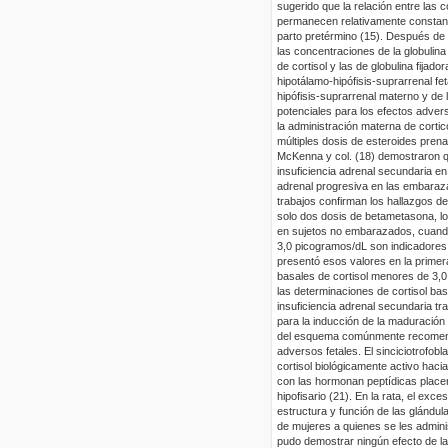
sugerido que la relación entre las c
permanecen relativamente constan
parto pretérmino (15). Después de
las concentraciones de la globulin
de cortisol y las de globulina fija
hipotálamo-hipófisis-suprarrenal fe
hipófisis-suprarrenal materno y de
potenciales para los efectos advers
la administración materna de cortic
múltiples dosis de esteroides prena
McKenna y col. (18) demostraron qu
insuficiencia adrenal secundaria en
adrenal progresiva en las embaraza
trabajos confirman los hallazgos de
solo dos dosis de betametasona, lo
en sujetos no embarazados, cuando
3,0 picogramos/dL son indicadores 
presentó esos valores en la prime
basales de cortisol menores de 3,0
las determinaciones de cortisol bas
insuficiencia adrenal secundaria 
para la inducción de la maduración 
del esquema comúnmente recomend
adversos fetales. El sinciciotrofobl
cortisol biológicamente activo hacia
con las hormonan peptídicas place
hipofisario (21). En la rata, el exc
estructura y función de las glándul
de mujeres a quienes se les admini
pudo demostrar ningún efecto de la