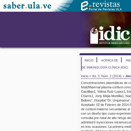
INICIO
ACERCA DE
INI
DE INMUNOLOGÍA CLÍNICA (IDIC)
Inicio
>
Vol. 3, Núm. 2 (2014)
>
Jim
Concentraciones plasmáticas de co
fetal
(
M
aternal plasma cortisol conc
Castillejo
1
, Yolima Ruiz-Lopez
1
, Ed
Charris
1
, Jorly Mejia-Montilla
1
, Nad
Belloso”, Hospital “Dr. Urquinaona”
Aceptado
:
0
2
de
Febrero
de 201
4
.
de cortisol materno secundarias al
con un diseño tipo cuasi-experiment
consulta pre-natal de alto riesgo d
administró inyecciones intramuscu
en tres ocasiones: La primera medi
medición, 24 horas después de la se