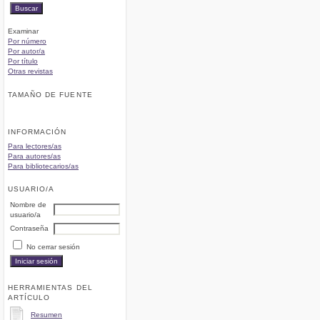
Examinar
Por número
Por autor/a
Por título
Otras revistas
TAMAÑO DE FUENTE
INFORMACIÓN
Para lectores/as
Para autores/as
Para bibliotecarios/as
USUARIO/A
Nombre de
usuario/a
Contraseña
No cerrar sesión
HERRAMIENTAS DEL
ARTÍCULO
Resumen