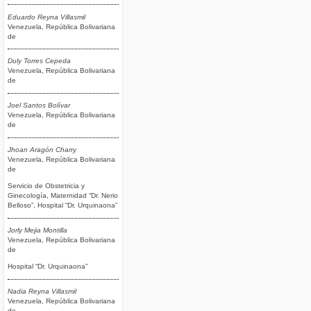
Eduardo Reyna Villasmil
Venezuela, República Bolivariana
de
Duly Torres Cepeda
Venezuela, República Bolivariana
de
Joel Santos Bolívar
Venezuela, República Bolivariana
de
Jhoan Aragón Charry
Venezuela, República Bolivariana
de
Servicio de Obstetricia y
Ginecología, Maternidad “Dr. Nerio
Belloso”, Hospital “Dr. Urquinaona”
Jorly Mejia Montilla
Venezuela, República Bolivariana
de
Hospital “Dr. Urquinaona”
Nadia Reyna Villasmil
Venezuela, República Bolivariana
de