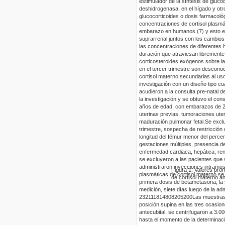
estimulador de la síntesis de glucoc
deshidrogenasa, en el hígado y otros
glucocorticoides o dosis farmacoló
concentraciones de cortisol plasmá
embarazo en humanos (7) y esto es c
suprarrenal juntos con los cambios 
las concentraciones de diferentes 
duración que atraviesan libremente 
corticosteroides exógenos sobre la
en el tercer trimestre son descono
cortisol materno secundarias al us
investigación con un diseño tipo cu
acudieron a la consulta pre-natal de
la investigación y se obtuvo el con
años de edad, con embarazos de 24
uterinas previas, tumoraciones ute
maduración pulmonar fetal.
Se excl
trimestre, sospecha de restricción d
longitud del fémur menor del percen
gestaciones múltiples, presencia de
enfermedad cardiaca, hepática, rena
se excluyeron a las pacientes que s
administraron inyecciones intramu
Figura
1
.
Valores pro
plasmáticas de cortisol materno se 
de cortisol materno 
primera dosis de betametasona; la 
medición, siete días luego de la ad
2321118
1480820
52
0
0
Las muestras 
posición supina en las tres ocasio
antecubital, se centrifugaron a 3.
hasta el momento de la determinaci