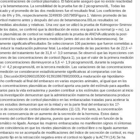
concentraciones de cortisol plasmático. El fabricante aseguró que no existe reactividad
l y la betametasona. La sensibilidad de la prueba fue de 2 picogramos/dL. Todas las
ado y el promedio de las dos mediciones fue el resultado final. Los coeficientes de
ron de 6% y 5%, respectivamente.
3249930
-1657985
Figura
1
.
Valores promedio de las
rtisol materno antes y después del uso de betametasona
.
0
0
Los resultados se
n medidas absolutas y relativas. Una vez que se utilizó la prueba de Kolmogorov-Smirnov
 de los datos, se confirmó que la distribución de estos era igual a la normal (p = ns). La
plasmáticas de cortisol se realizó utilizando la prueba de ANOVA utilizando la post-
control los valores de la primera medición (antes del uso de la betametasona). Se
amente significativa
Resultados
Se seleccionaron 106 pacientes que fueron sometidas a
nducir la maduración pulmonar fetal. La edad promedio de las pacientes fue de 22,6 +/-
momento del tratamiento fue de 31,8 +/- 3,0 semanas.
Se observó que las inyecciones con
es de las concentraciones de cortisol (figura 1), ya que el valor de la primera medición
 las concentraciones disminuyeron a 5,6 +/- 1,9 picogramos/dL durante la segunda
 +/- 4,2 picogramos/dL en la tercera medición. Las variaciones de las concentraciones
 medición se consideraron estadísticamente significativas al compararlas con las
1).
Discusión
304
1096010
53
0
0
-9139
1086789
0
20000
La maduración eje hipotálamo-
echo confirmado al final del embarazo en varias especies animales, al igual que en los
s concentraciones plasmáticas de cortisol aporta una parte del estímulo para aquellos
ios para la vida extrauterina y pueden contribuir a los estímulos que conducen al inicio
esta investigación demuestran que la administración materna de betametasona produce
concentraciones de cortisol plasmático en las embarazadas tratadas para acelerar la
tes estudios demuestran que en la mitad y en la parte final del embarazo los 17-
ice de secreción de cortisol están disminuidos (11-13). Por tanto, la concentración
no es consecuencia de un aumento de la secreción de la hormona. Estos datos
nto del cortisol libre del plasma, puesto que su excreción está en función de la
lasmático no ligado. Aunque las mujeres embarazadas no manifiesten signos ni síntomas
iste coincidencia en que los niveles plasmáticos de cortisol libre o no ligado aumentan
embarazo no se acompaña de modificaciones del índice de secreción de cortisol, es muy
punto fijo en la retroacción negativa entre el cortisol no ligado y la ACTH (14).
Se ha