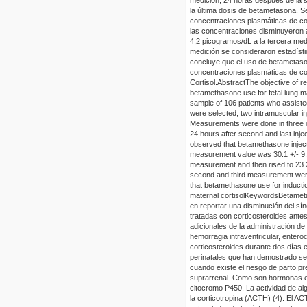
la última dosis de betametasona. 
concentraciones plasmáticas de cort
las concentraciones disminuyeron a
4,2 picogramos/dL a la tercera med
medición se consideraron estadístic
concluye que el uso de betametason
concentraciones plasmáticas de co
Cortisol.
Abstract
The objective of r
betamethasone use for fetal lung ma
sample of 106 patients who assisted
were selected, two intramuscular i
Measurements were done in three o
24 hours after second and last inj
observed that betamethasone inject
measurement value was 30.1 +/- 9.
measurement and then rised to 23.2 
second and third measurement were 
that betamethasone use for inductio
maternal cortisol
Keywords
Betameta
en reportar una disminución del sí
tratadas con corticosteroides ante
adicionales de la administración de
hemorragia intraventricular, enteroc
corticosteroides durante dos días 
perinatales que han demostrado ser
cuando existe el riesgo de parto pr
suprarrenal. Como son hormonas este
citocromo P450. La actividad de al
la corticotropina (ACTH) (4). El ACT