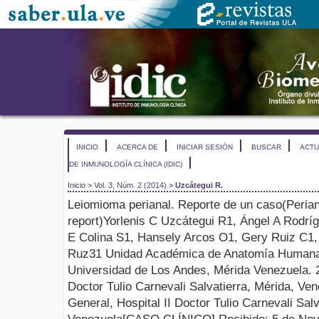
INICIO
ACERCA DE
INICIAR SESIÓN
BUSCAR
ACTU
DE INMUNOLOGÍA CLÍNICA (IDIC)
Inicio
>
Vol. 3, Núm. 2 (2014)
>
Uzcátegui R.
Leiomioma
perianal. Reporte de un caso
(
Peria
report
)
Yorlenis
C
Uzcátegui
R
1
, Ángel A Rodrí
E Colina S
1
,
Hansely
Arcos O
1
,
Gery
Ruiz C
1
Ruz
3
1
Unidad Académica de Anatomía Humana,
Universidad de Los Andes, Mérida Venezuela
.
Doctor Tulio
Carnevali
Salvatierra, Mérida, Ve
General, Hospital II Doctor Tulio
Carnevali
Salv