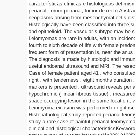
características clínicas e histológicas del mis
perianal, tumor perianal,
tumor de recto.
Abstra
neoplasms arising from mesenchymal cells dist
Histologically have been classified into three 
and
epithelioid
. The vascular subtype may be s
Leiomyomas
are rare in adults, with an inciden
fourth to sixth decade of life with female pred
frequent form of presentation is, near the anus
The diagnosis is made by histologic and
immun
useful
endoanal
ultrasound and MRI. The resecti
Case of female patient aged 41 , who consulted
right , with tenderness , eight months duration 
markers is presented , ultrasound reveals peria
hypochromic ( linear fibrous tissue) , measur
space occupying lesion in the same location , w
Leiomyoma excision was performed in right
isc
Histopathological
study reported perianal leiomy
study a rare case of painful perianal leiomyoma
clinical and histological characteristics
Keywor