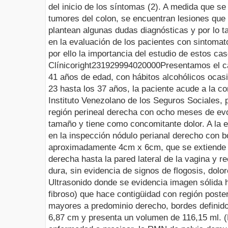
del inicio de los síntomas (2).
A medida que se 
tumores del colon, se encuentran lesiones que
plantean algunas dudas diagnósticas y por lo t
en la evaluación de los pacientes con sintomato
por ello la importancia del estudio de estos ca
Clínico
right
2319299
94
0
20000
Presentamos el c
41 años de edad, con hábitos alcohólicos ocas
23 hasta los 37 años, la paciente acude a la con
Instituto Venezolano de los Seguros Sociales, 
región perineal derecha con ocho meses de ev
tamaño y tiene como concomitante dolor. A la e
en la inspección nódulo perianal derecho con b
aproximadamente 4cm x 6cm, que se extiende d
derecha hasta la pared lateral de la vagina y r
dura, sin evidencia de signos de flogosis, dolor
Ultrasonido donde se evidencia imagen sólida hi
fibroso) que hace contigüidad con región poster
mayores a predominio derecho, bordes definido
6,87 cm y presenta un volumen de 116,15 ml. (F