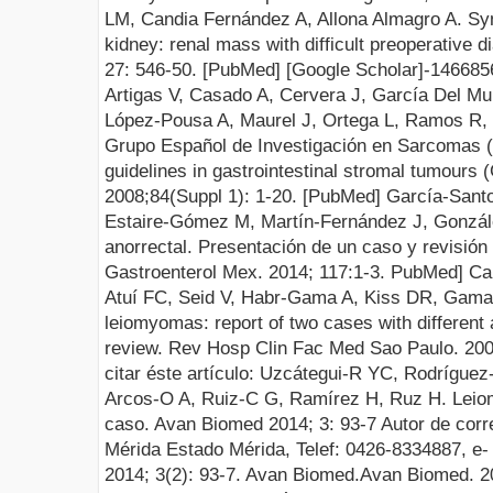
LM, Candia Fernández A, Allona Almagro A. Sy
kidney: renal mass with difficult preoperative d
27: 546-
50.
[PubMed]
[Google Scholar]
-146685
Artigas V, Casado A,
Cervera J, García Del Mu
López-Pousa A, Maurel J, Ortega L, Ramos R, 
Grupo Español de Investigación en Sarcomas 
guidelines in gastrointestinal stromal tumours
2008;84(Suppl 1):
1-20.
[PubMed]
García-Sant
Estaire-Gómez M, Martín-Fernández J, Gonzál
anorrectal. Presentación de un caso y revisión d
Gastroenterol Mex.
2014;
117:1-3
.
PubMed]
Ca
Atuí FC, Seid V, Habr-Gama A, Kiss DR, Gama
leiomyomas: report of two cases with different 
review
.
Rev Hosp Clin Fac Med Sao Paulo. 20
citar éste artículo:
Uzcátegui
-R YC, Rodríguez-
Arcos-O A, Ruiz-C G, Ramírez H, Ruz H.
Leio
caso.
Avan
Biomed
201
4
;
3
: 93-7
Autor de corr
Mérida Estado Mérida
,
Telef
: 0426-8334887
, e
201
4
;
3
(
2
):
93-7
.
Avan
Biomed
.
Avan
Biomed
.
2