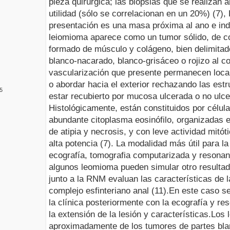
pieza quirúrgica; las biopsias que se realizan 
utilidad (sólo se correlacionan en un 20%) (7)
presentación es una masa próxima al ano e ind
leiomioma aparece como un tumor sólido, de co
formado de músculo y colágeno, bien delimitado
blanco-nacarado, blanco-grisáceo o rojizo al c
vascularización que presente permanecen locali
o abordar hacia el exterior rechazando las estr
5
estar recubierto por mucosa ulcerada o no ulce
Histológicamente, están constituidos por célu
abundante citoplasma eosinófilo, organizadas 
de atipia y necrosis, y con leve actividad mitó
alta potencia (7). La modalidad más útil para l
ecografía, tomografia computarizada y resona
algunos leomioma pueden simular otro resultad
junto a la RNM evaluan las características de l
complejo esfinteriano anal (11).
En este caso se
la clínica posteriormente con la ecografía y re
la extensión de la lesión y características.
Los 
aproximadamente de los tumores de partes bla