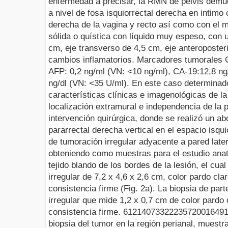
enfermedad a precisar, la RMN de pelvis demu
a nivel de fosa isquiorrectal derecha en intimo 
derecha de la vagina y recto así como con el 
sólida o quística con líquido muy espeso, con 
cm, eje transverso de 4,5 cm, eje anteroposter
cambios inflamatorios. Marcadores tumorales C
AFP: 0,2 ng/ml (VN: <10 ng/ml), CA-19:12,8 ng
ng/dl (VN: <35 U/ml). En este caso determinad
características clínicas e imagenológicas de l
localización extramural e independencia de la p
intervención quirúrgica, donde se realizó un ab
pararrectal derecha vertical en el espacio isqu
de tumoración irregular adyacente a pared later
obteniendo como muestras para el estudio ana
tejido blando de los bordes de la lesión, el cua
irregular de 7,2 x 4,6 x 2,6 cm, color pardo cla
consistencia firme (Fig. 2
a
). La biopsia de par
irregular que mide 1,2 x 0,7 cm de color pardo 
consistencia firme.
612140
733222
357200
1649
biopsia del tumor en la región perianal, muestr