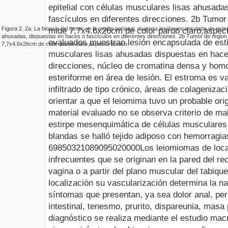
epitelial con células musculares lisas ahusada
fascículos en diferentes direcciones
.
2b
Tumor d
Figura
2
.
2a
.
La biopsia del tumor en la región perianal, muestra lesión encapsulada de estirp
mide 7,7x4.6x26cm de color pardo claro,aspect
ahusadas, dispuestas en haces o fascículos en diferentes direcciones
.
2b
Tumor de region p
evaluados muestran lesión encapsulada de estir
7,7x4.6x26cm de color pardo claro,aspecto fibroso
.
musculares lisas ahusadas dispuestas en haces
direcciones, núcleo de cromatina densa y hom
esteriforme en área de lesión. El estroma es 
infiltrado de tipo crónico, áreas de colagenizac
orientar a que el leiomima tuvo un probable orig
material evaluado no se observa criterio de mal
estirpe mesenquimática de células musculares l
blandas se halló tejido adiposo con hemorragia
69850
3210890
95
0
20000
Los leiomiomas de loca
infrecuentes que se originan en la pared del rec
vagina o a partir del plano muscular del tabiqu
localización su vascularización determina la na
síntomas que presentan, ya sea dolor anal, per
intestinal, tenesmo, prurito, dispareunia, masa
diagnóstico se realiza mediante el estudio mac