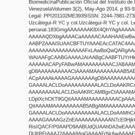
Biomedicina
Publicación Oficial del Instituto de
Venezuela
Volumen
3
(
2
),
May-Ago
201
4
, p
93
-
9
Legal: PPI201102ME3935
ISSN: 2244-7881
-273
Uzcátegui
-
R
Y
C
y col.
Uzcátegui
-R YC y col
.
L
perianal.
183GmgAAAAAAAK8X4QhYAgAAAAAHSgEACQAAA9LkEgACAIEPBgAAABYQAAAmBg8AIiBXTUZDAQAA AAAAAQDXbgAAAACaAAAAACAAAHAAEwBwIBMAAQAAAGwAAABkAAAATAAAAK8XAADhCAAAAAAAAAAA AABPZAAAiSUAACBFTUYAAAEAcCATAC4AAAACAAAAAAAAAAAAAAAAAAAA7BMAAMgZAADYAAAAFwEA AAAAAAAAAAAAAAAAAFxLAwBoQwQARgAAACwAAAAgAAAARU1GKwFAAQAcAAAAEAAAAAIQwNsAAAAA WAIAAFgCAABGAAAAJAIAABgCAABFTUYrHkAFAAwAAAAAAAAAH0ADAAwAAAAAAAAAMEACABAAAAAE AAAAAACAPyFABwAMAAAAAAAAACJABAAMAAAAAAAAACpAAAAkAAAAGAAAAAAAgD8AAAAAAAAAAAAA gD8AAAAAAAAAACtAAAAMAAAAAAAAAB5ABgAMAAAAAAAAACFABQAMAAAAAAAAAB5ACQAMAAAAAAAA ACpAAAAkAAAAGAAAAAAAgD8AAAAAAAAAAAAAgD8AAAAAAAAAACFABwAMAAAAAAAAACpAAAAkAAAA GAAAALACLDoAAAAAAAAAALACLDoAAKRCAMBgxCtAAAAMAAAAAAAAACpAAAAkAAAAGAAAALACLDoA AAAAAAAAALACLDoAAKRCAMBgxCtAAAAMAAAAAAAAACpAAAAkAAAAGAAAALACLDoAAAAAAAAAALAC LDplXchCKT9GQitAAAAMAAAAAAAAACpAAAAkAAAAGAAAALACLDoAAAAAAAAAALACLDoAAMhCAADw QitAAAAMAAAAAAAAAB5ABgAMAAAAAAAAACFABQAMAAAAAAAAAB5ACQAMAAAAAAAAACpAAAAkAAAA GAAAALACLDoAAAAAAAAAALACLDoAAMhCAADwQiFABwAMAAAAAAAAACtAAAAMAAAAAAAAACpAAAAk AAAAGAAAAGzZnEAAAAAAAAAAAN7cE0HjkQVCSlDIQiRABAAMAAAAAAAAAEYAAAAM/gAAAP4AAEVN RisIQACF/P0AAPD9AABUdQUAAhDA2wEAAAAAAAAAAAAAAAAAAAAAAAAAAQAAAIlQTkcNChoKAAAA DUlIRFIAAAJ2AAAA9AgGAAAAFrNrAwAAAAFzUkdCAK7OHOkAAAAEZ0FNQQAAsY8L/GEFAAAACXBI WXMAABcRAAAXEQHKJvM/AAD/pUlEQVR4Xuz913JlW5qlieUFWZVRj0KaUWVVVqqIjAx5tHCttdYS 7tAaG9ha6w2xoYXDxZFx4kREqqLxgu/AW/IBeNuzv28uILOL1m19bpt2LpYBDgf2XnutueYcc/xj jP/P/uzP/uwvOPY4/t8c4cfjx2vw4xj4cQz8OAZ+HAM/joEfx8CPY+B/M2Pgf+Be/X84vuX4Jcef /b9+vHn/m7l5PwLvHzcfP46BH8fAj2PgxzHw4xj4cQz8L42B/6/A7scB8uM1+HEM/DgGfhwDP46B H8fAj2PgxzHw/x9j4L8Hdv/hf/e/Dx/815+Ho3//fjj2Dx+EIz97L3z2d78OH//1L8IHf/nzeHz0 17+Kx8d//Zvw8V/9Jnz4l/z/X/2a3/ttOP4PH4Uzv/k8nP715+GUx6/4/ldHwrGffxw+/q+/Ce// xS/4/d+EI3/3Ufj8bz8IH/F3n/J3x37xYTj+y4/CyV9/Ek78+mP+/UE48asPwpnffhRO/+bD+PXU r/nZL9/nq99/wnt9GD7/6W/Dp3/7a873A97rk/jeZ397hK9HwqlffhpO8L7HfvZBOPp3/C3vefrv Pwtn/+FIOP3zz8KJn34cTvw97/fzT+Lv+nfn3jsazn9wLFz48Fg4896n4fivPgpHf8Fr/JL347xO /vbTcPHTE+HG8bPhyucnw/kPj4aLHx8P594/Gk784pNw9Gf87t9/zLV4L57TpY9PhPunr3JcDhc+ 4D1/8X64/PGxcJ2/vfTR8XCe9zv326Phwvsnw+WPTodLH54IFz/gZ7z3aT7npY+PhDsnz4W7p8+H GydOhcufHeE9P+H9OI+PjoZrn58KN46eC9c+O8XrfBb/9sbnZ3j907zeiXCe1z71i0/DqX/4OJzl M1zl9R+cvBgenb0cHp65EG4fP83vnwpXOM9zv+H8fv5hOMk9vPDekXDr6Nnw4MylcIvfOfv+h7zv x+E25/Do/IXw8Nz5+PNzv+X6ca8ucb1uHjkXbnBc+fhUOPPLz8LRn37Iex8JZ391Ipz8+ZHw2d98 GD796/d5n2Oc20k+38d8zk94zdPh4dmLfM4z/P3JcPFD7g//d+Y3n3IfjoSbx06Hu1yDK596bz7l +h0J1z49Hq5/ciJc41pe+fB4uMpn9fOeZgycZdxd/+hMuPzeqXDs7z4On/7lB+GT//JR+OwvP+Hg vP7m83DiZ8e5Hp7nCc6TnzM2jnPO57kn146eCffOXgjPrlwKL69f5Dgfnl86H+5zfpc/OBHO/MNR XuOz8NH/7f3w0V/wfPD6x/7243D6F0fDccbS53/3G8bsR1yfU+H+Oe7duVPh5smj4RbHg/N81vNn wu2TjIFjn4Qbxz7lcx8Jjy6cCk8unwlPL50JD86e4G8/C/dOHQ2PL5zmevMzXuMp5/Di+tXw+PxF rgVjnGfi/Hufh4vvH4vj5hLX4cxvHBufcR1PcY8u8V7ev5OMkePh3umz/Owi9/QCr32Ba3qBe3wu XP2YcczrXHj/SLh95Gy4f+JiuPHZyXDloyNcV8YB9+TBqXPxuHfiTPz3LV7/xqf8zgdHwkWfCY7r PAd3jpwONz/n+fj8GK91ItzjObl34hzfnw53uK53jjs+jsf3uvbpKd7/fLjNce1jxuuHpzgXrvGH Jxl/x/lcx/n+RBxP1z89w+syPvibKzxzV7nvvt7DUxd5/fP8H7/DeLjBOPY8rn9yPNzimbj1GWOH Z+Euf3ubv73OOL31yclwj8956xNei899mjF/4qfvh4vMHZfeOxbO/frTcJ6xd5Xn6y7n/5hn4BHP n5/7qmOP977Fa3oe5xinV3jN67zW5Q8YO4zrW5/zHHziWDnO6zE//PZYOP/rY8w9jJGff8QzeDzc P3YhPGZOeMpzeP8k58K1uvbJET4n4+ToKZ5LrjOf72Y8zoarXOsLXGufCeeNmz7zn3IO3LvrfK4b fM6rfH6vw/1jZ+N9uMb53+I+PuIaPeRe3+acr310LFx87zPOmfvKv70vXqvrPDt3OO+bnPfVw/Nm Drji9WfMn/vVZ4x7nkc+x40POd+PuI+/ZcxxXGHuuvoB58Ez59cLPH8XmX/9O58Xr8OVg2vjdbrO PbrBuXp/rvFZLvE+Vw+u4VWu32Xu+xWfZ+fCgzFwgfn15C9YH5jzz3DNzzNv3Dp6Ojy7dI1n5HK4 +hnvyfx088ixcP/U2Xi/vJZnWFdOsgac5dn2PBxr905eCneO+f+cK+PQee8s9/wM86Of89yv+Tdz 5rlfMJ8yf3pPbzOv3eO5uHv8QrjOeV9hDFziGl78gPeNx2e8FmsPr3P0p7/hX