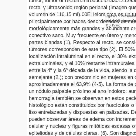
tumor, tumor of rectum.
Introducción
3301213
95
rectal y ultrasonido región perianal (imagen qu
volumen de 116,15 ml).
0
0
El leiomioma es un t
Figura
1
.
Ultrasonido
principalmente por haces desordenados de músc
perianal (imagen que
116,15 ml).
morfológicamente más grandes y abundante crom
conectivo sano. Muy frecuente en útero y meno
partes blandas (1), Respecto al recto, se cons
tumores corresponden de este tipo (2). El 50% 
localización intraluminal en el recto, el 30% ext
extraluminales, y el 10% restante intramurales
entre la 4ª y la 6ª década de la vida, siendo la
semejante (2,); con predominio en mujeres en 
aproximadamente el 63,9% (4-5). La forma de 
un nódulo palpable próximo al ano indoloro; aun
hemorragia también se observan en estos paci
histológico están constituidos por fascículos 
liso entrelazadas y dispuestas en palizadas. D
pueden observar áreas de edema con incremento
celular y nuclear y figuras mitóticas escasas o
epiteliodes y de células claras. (6). Son diagn