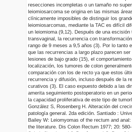
resecciones incompletas o un tamaño no superio
leiomiosarcoma se origina en las mismas áreas
clínicamente imposibles de distinguir los gran
leiomiosarcomas, mediante la TAC es difícil di
un leiomioma (9,12). Después de una escisión t
transvaginal, la recurrencia con transformación
rango de 9 meses a 9,5 años (3). Por lo tanto 
que las recurrencias a largo plazo parecen ser
lesiones de bajo grado (15), el comportamiento
localización, los tumores de colon generalmen
comparación con los de recto ya que estos últ
recurrencia y difusión, incluso después de la r
curativos (3). El caso expuesto debido a las d
amerita seguimiento postoperatorio en un peri
la capacidad proliferativa de este tipo de tumor
González S
, Rosenberg H. Alteración del creci
patología general.
2da edición. Santiado : Unive
Bailey W: Leiomyomas of the rectum and anal: 
the literature.
Dis Colon Rectum 1
977; 20: 580