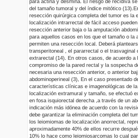
para actina y desmina. El riesgo de recidiva s
del tamaño tumoral y del índice mitótico (13).
En
resección quirúrgica completa del tumor es la 
localización intrarrectal de fácil acceso pueden
resección anterior baja o la amputación abdom
para aquellos casos en los que el tamaño o la 
permiten una resección local. Deberá plantears
transperitoneal , el pararrectal o el trasvagina
extrarectal (14). En otros casos, de acuerdo a l
compromiso de la pared rectal y la sospecha d
necesaria una resección anterior, o anterior ba
abdominoperineal (3), En el caso presentado d
características clínicas e imagenológicas de l
localización extramural y tamaño, se efectuó e
en fosa isquiorectal derecha ,a través de un ab
indicación más idónea de acuerdo con la revisión
debe garantizar la eliminación completa del tum
los leiomiomas de localización anorrectal, rep
aproximadamente 40% de ellos recurre después
10% lo hace como leiomiosarcomas lo cual par