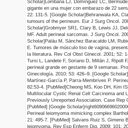
Scholar]
Lombana LJ, Domínguez LC, Bermúde
gigante en una mujer con embarazo de 22 sem
22: 131-
5.
[Google Scholar]
Behranwala K
A
, Cl
tumours of the perineum.
Eur J Surg Oncol
. 20
Scholar]
Grobmyer SR1, Clary B, Lewis JJ, De
MF
.
Adult perineal sarcomas.
J Surg Oncol. 200
Scholar]
Paláu M, Sánchez
Baracaldo LM, Rubi
E. Tumores de músculo liso de vagina, present
la literatura. Rev Col Obst Ginecol. 2001; 52: 
Tursi L, Landete F, Soriano D, Millán J, Ripoll
perineal grande en ges
tante de 9 semanas
.
Pro
Ginecología
. 2010; 53: 426–
9
.
[Google Scholar]
Martínez-García P, Parra-Membrives P.
Perine
82:5
3
-
4
.
[PubMed]
Cheong MS, Koo DH, Kim IS
Multilocular Cystic Renal Cell Carcinoma and
Previously Unreported Association
.
Case Rep 
[PubMed]
[Google Scholar]
right
609066
96
0
2000
Perineal leiomyoma mimicking complex Bartho
21: 495-
7.
[PubMed]
Salvans Ruiz S, Gimeno B
leiomyoma
.
Rev Esp Enferm Dig. 2009
;
101:
2