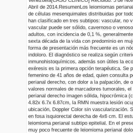
Venezuela
[
CASO CLÍNICO
]
Recibido
:
5
de
Nov
Abril
de 201
4
.
Resumen
Los
leiomiomas
periana
de células
mesenquimales
distribuidas por tod
han clasificado en tres subtipos: vascu
lar, no 
vascular puede ser sólido, cavernoso o venos
adu
ltos, con incidencia de 0,1 %,
generalmente 
sexta década de la vida
con predominio en muj
forma de presentación más frecuente es un nód
indoloro. El diagnóstico se realiza según criter
inmunohistoquímicos
, además son útiles la ec
exéresis
es la primera opción terapéutica. Se 
femenino de 41 años de edad, quien consulta p
perianal derecho, con dolor a la palpación, de
valores normales de marcadores tumorales, el u
perianal derecho imagen sólida,
hipocrómica
(c
4.82x 6.7x 6.87cm, la RMN muestra lesión ocu
ubicación,
Doppler
Color sin vascularización. 
en fosa
isquiorectal
derecha de 4x6 cm. El est
leiomioma
perianal subtipo epitelial. En el pre
muy poco frecuente de
leiomioma
perianal dolo