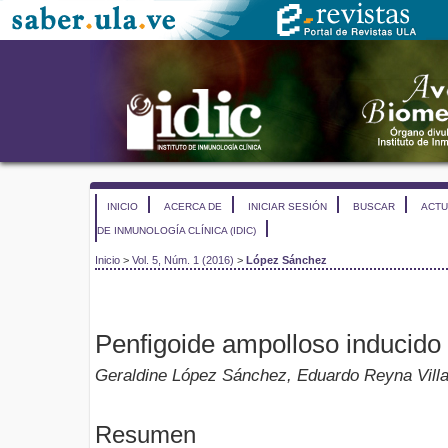
INICIO
ACERCA DE
INICIAR SESIÓN
BUSCAR
ACTU
DE INMUNOLOGÍA CLÍNICA (IDIC)
Inicio
>
Vol. 5, Núm. 1 (2016)
>
López Sánchez
Penfigoide ampolloso inducido p
Geraldine López Sánchez, Eduardo Reyna Villa
Resumen