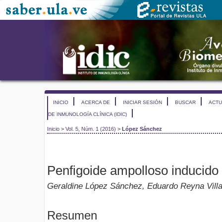
INICIO
ACERCA DE
INICIAR SESIÓN
BUSCAR
ACTU
DE INMUNOLOGÍA CLÍNICA (IDIC)
Inicio
>
Vol. 5, Núm. 1 (2016)
>
López Sánchez
Penfigoide ampolloso inducido p
Geraldine López Sánchez, Eduardo Reyna Villa
Resumen