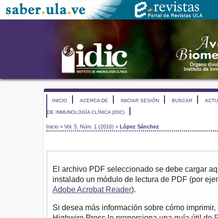
INICIO
ACERCA DE
INICIAR SESIÓN
BUSCAR
ACTU
DE INMUNOLOGÍA CLÍNICA (IDIC)
Inicio
>
Vol. 5, Núm. 1 (2016)
>
López Sánchez
El archivo PDF seleccionado se debe cargar aqu
instalado un módulo de lectura de PDF (por eje
Adobe Acrobat Reader
).
Si desea más información sobre cómo imprimir, 
Highwire Press le proporciona una guía útil de
P