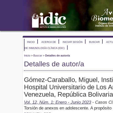
INICIO
ACERCA DE
INICIAR SESIÓN
BUSCAR
ACTU
DE INMUNOLOGÍA CLÍNICA (IDIC)
Inicio
>
Buscar
>
Detalles de autor/a
Detalles de autor/a
Gómez-Caraballo, Miguel, Inst
Hospital Universitario de Los
Venezuela, República Bolivari
Vol. 12, Núm. 1: Enero - Junio 2023
- Casos Cl
Torsión de anexos en adolescente. A propósito