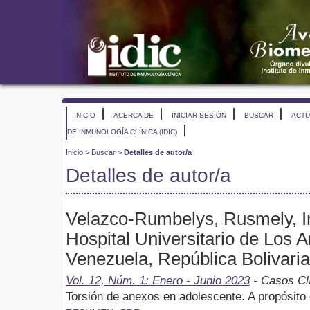
INICIO
ACERCA DE
INICIAR SESIÓN
BUSCAR
ACTU
DE INMUNOLOGÍA CLÍNICA (IDIC)
Inicio
>
Buscar
>
Detalles de autor/a
Detalles de autor/a
Velazco-Rumbelys, Rusmely, I
Hospital Universitario de Los
Venezuela, República Bolivari
Vol. 12, Núm. 1: Enero - Junio 2023
- Casos Cl
Torsión de anexos en adolescente. A propósito