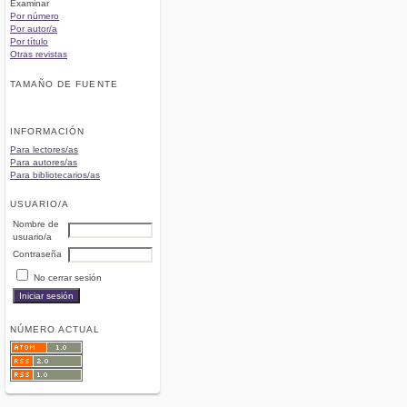
Examinar
Por número
Por autor/a
Por título
Otras revistas
TAMAÑO DE FUENTE
INFORMACIÓN
Para lectores/as
Para autores/as
Para bibliotecarios/as
USUARIO/A
Nombre de
usuario/a
Contraseña
No cerrar sesión
NÚMERO ACTUAL