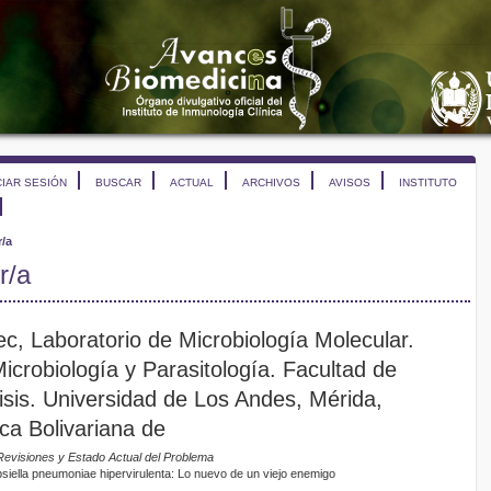
CIAR SESIÓN
BUSCAR
ACTUAL
ARCHIVOS
AVISOS
INSTITUTO
r/a
r/a
c, Laboratorio de Microbiología Molecular.
crobiología y Parasitología. Facultad de
isis. Universidad de Los Andes, Mérida,
ca Bolivariana de
Revisiones y Estado Actual del Problema
iella pneumoniae hipervirulenta: Lo nuevo de un viejo enemigo