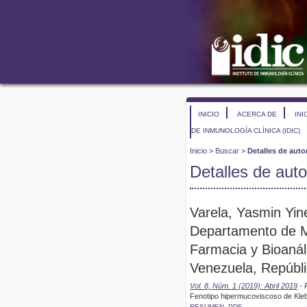
INICIO
ACERCA DE
INI
DE INMUNOLOGÍA CLÍNICA (IDIC)
Inicio
>
Buscar
>
Detalles de auto
Detalles de auto
Varela, Yasmin Yine
Departamento de Mi
Farmacia y Bioanál
Venezuela, Repúbli
Vol. 8, Núm. 1 (2019): Abril 2019
- 
Fenotipo hipermucoviscoso de Klebs
RESUMEN
PDF