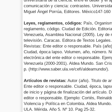
universitaria de la ciencia: entre el deber y e
comunicación y ciencia: contrastes. Universid
Miguel Ángel Porrúa, Editores. México147-160
Leyes, reglamentos, códigos:
País, Organismo 
reglamento, código. Ciudad de Edición. Editori
Venezuela, Asamblea Nacional (2005). Ley de r
televisión. Caracas. Editora de Textos Legales
Revistas: Ente editor o responsable. País (año
Ciudad, época lapso. Volumen, año, número. N
electrónica del ente editor o responsable. Eje
Venezuela (2000-2001). Aldea Mundo. San Crist
p. (http://www.saber.ula.ve/cefi/aldeamundo/).
Artículos de revistas:
Autor (año). Titulo de a
Ente editor o responsable. Ciudad, época, lap
de inicio y página de finalización del artículo. 
editor o responsable. Ejemplo: Cortés, Reinald
Violencia y Política en Colombia. Aldea Mundo. 
ULA. Mérida. Año 5. Nº 10. Pag 25-32.