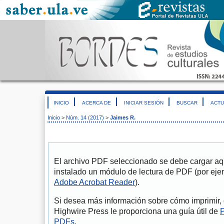
INICIO
ACERCA DE
INICIAR SESIÓN
BUSCAR
ACTU
Inicio
>
Núm. 14 (2017)
>
Jaimes R.
El archivo PDF seleccionado se debe cargar aqu
instalado un módulo de lectura de PDF (por eje
Adobe Acrobat Reader
).
Si desea más información sobre cómo imprimir, 
Highwire Press le proporciona una guía útil de
P
PDFs
.