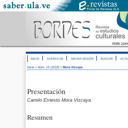
INICIO
ACERCA DE
INICIAR SESIÓN
BUSCAR
ACTU
Inicio
>
Núm. 15 (2018)
>
Mora Vizcaya
Presentación
Camilo Ernesto Mora Vizcaya
Resumen