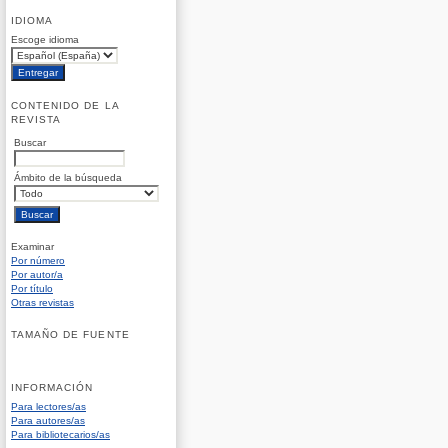
IDIOMA
Escoge idioma
CONTENIDO DE LA
REVISTA
Buscar
Ámbito de la búsqueda
Examinar
Por número
Por autor/a
Por título
Otras revistas
TAMAÑO DE FUENTE
INFORMACIÓN
Para lectores/as
Para autores/as
Para bibliotecarios/as