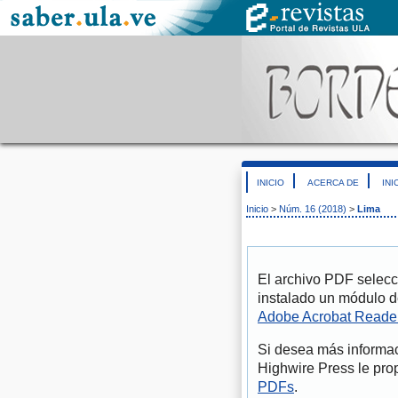
INICIO
ACERCA DE
INI
Inicio
>
Núm. 16 (2018)
>
Lima
El archivo PDF selecc
instalado un módulo d
Adobe Acrobat Reade
Si desea más informac
Highwire Press le pro
PDFs
.