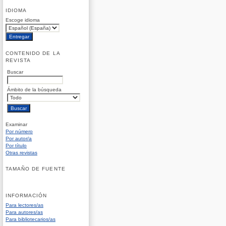
IDIOMA
Escoge idioma
CONTENIDO DE LA
REVISTA
Buscar
Ámbito de la búsqueda
Examinar
Por número
Por autor/a
Por título
Otras revistas
TAMAÑO DE FUENTE
INFORMACIÓN
Para lectores/as
Para autores/as
Para bibliotecarios/as