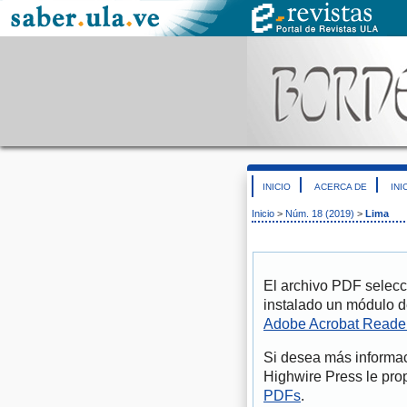
INICIO
ACERCA DE
INI
Inicio
>
Núm. 18 (2019)
>
Lima
El archivo PDF selecc
instalado un módulo d
Adobe Acrobat Reade
Si desea más informac
Highwire Press le pro
PDFs
.