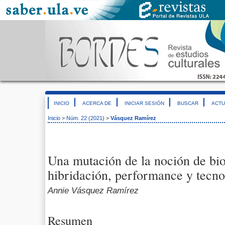
INICIO
ACERCA DE
INICIAR SESIÓN
BUSCAR
ACTU
Inicio
>
Núm. 22 (2021)
>
Vásquez Ramírez
Una mutación de la noción de bio
hibridación, performance y tecn
Annie Vásquez Ramírez
Resumen