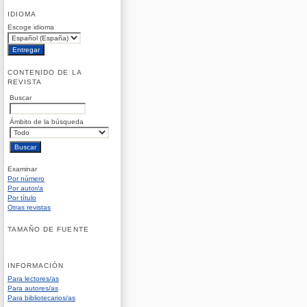
IDIOMA
Escoge idioma
CONTENIDO DE LA
REVISTA
Buscar
Ámbito de la búsqueda
Examinar
Por número
Por autor/a
Por título
Otras revistas
TAMAÑO DE FUENTE
INFORMACIÓN
Para lectores/as
Para autores/as
Para bibliotecarios/as