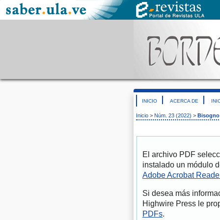
INICIO
ACERCA DE
INI
Inicio
>
Núm. 23 (2022)
>
Bisogno 
El archivo PDF selecc
instalado un módulo d
Adobe Acrobat Reade
Si desea más informac
Highwire Press le pro
PDFs
.