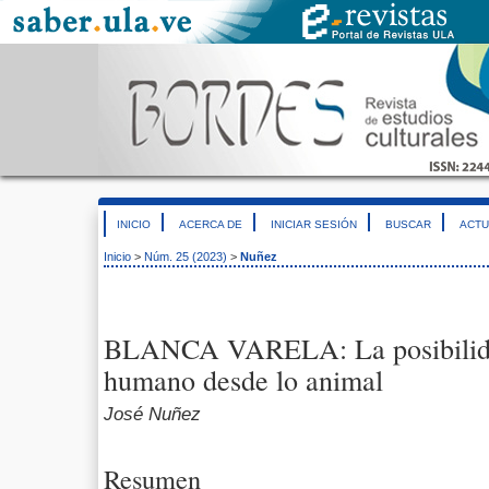
INICIO
ACERCA DE
INICIAR SESIÓN
BUSCAR
ACTU
Inicio
>
Núm. 25 (2023)
>
Nuñez
BLANCA VARELA: La posibilida
humano desde lo animal
José Nuñez
Resumen