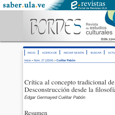
INICIO
ACERCA DE
INICIAR SESIÓN
BUSCAR
ACTU
Inicio
>
Núm. 27 (2024)
>
Cuéllar Pabón
Crítica al concepto tradicional d
Desconstrucción desde la filosofí
Édgar Germayed Cuéllar Pabón
Resumen