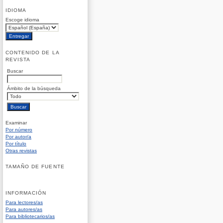
IDIOMA
Escoge idioma
CONTENIDO DE LA
REVISTA
Buscar
Ámbito de la búsqueda
Examinar
Por número
Por autor/a
Por título
Otras revistas
TAMAÑO DE FUENTE
INFORMACIÓN
Para lectores/as
Para autores/as
Para bibliotecarios/as