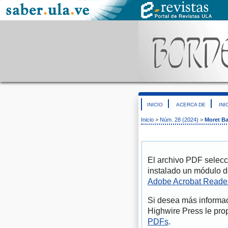
INICIO
ACERCA DE
INI
Inicio
>
Núm. 28 (2024)
>
Moret Ba
El archivo PDF selecc
instalado un módulo d
Adobe Acrobat Reade
Si desea más informac
Highwire Press le pro
PDFs
.