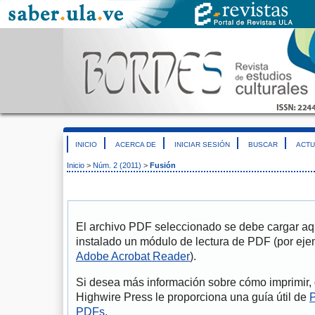
INICIO
ACERCA DE
INICIAR SESIÓN
BUSCAR
ACTU
Inicio
>
Núm. 2 (2011)
>
Fusión
El archivo PDF seleccionado se debe cargar aqu
instalado un módulo de lectura de PDF (por eje
Adobe Acrobat Reader
).
Si desea más información sobre cómo imprimir, 
Highwire Press le proporciona una guía útil de
P
PDFs
.