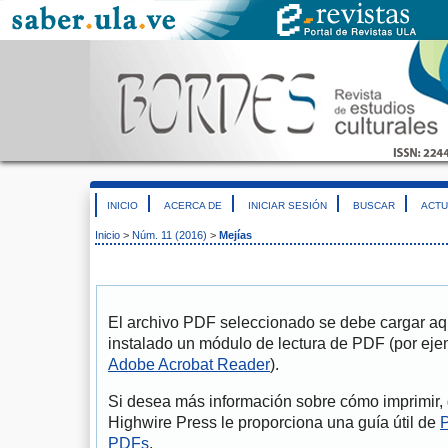
INICIO
ACERCA DE
INICIAR SESIÓN
BUSCAR
ACTU
Inicio
>
Núm. 11 (2016)
>
Mejías
El archivo PDF seleccionado se debe cargar aqu
instalado un módulo de lectura de PDF (por eje
Adobe Acrobat Reader
).
Si desea más información sobre cómo imprimir, 
Highwire Press le proporciona una guía útil de
P
PDFs
.