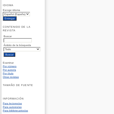
IDIOMA
Escoge idioma
CONTENIDO DE LA
REVISTA
Buscar
Ámbito de la búsqueda
Examinar
Por número
Por autor/a
Por título
Otras revistas
TAMAÑO DE FUENTE
INFORMACIÓN
Para lectores/as
Para autores/as
Para bibliotecarios/as