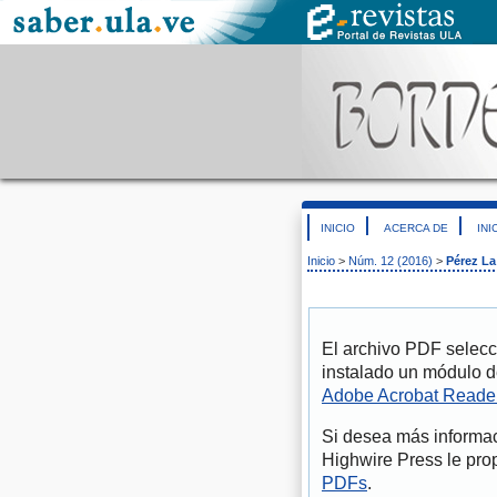
INICIO
ACERCA DE
INI
Inicio
>
Núm. 12 (2016)
>
Pérez La
El archivo PDF selecc
instalado un módulo d
Adobe Acrobat Reade
Si desea más informac
Highwire Press le pro
PDFs
.